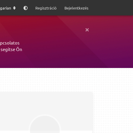
garian
Regisztráció
Bejelentkezés
apcsolatos
 segítse Ön