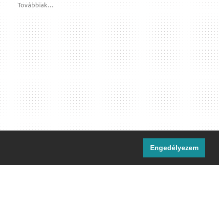
Továbbiak…
Engedélyezem
i csatornáink:
[M]
IRC
rtalma, ahol másként nem jelezzük,