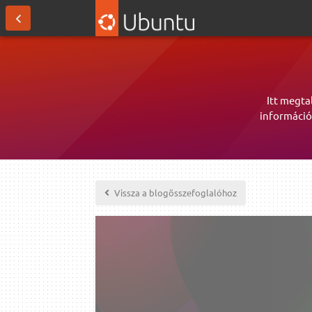
Itt megta
információ
Vissza a blogösszefoglalóhoz