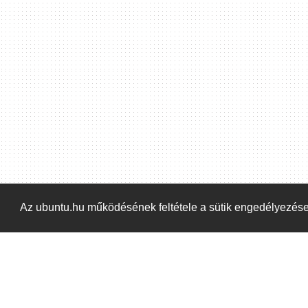
Hoppá! Valami hiba történt. Frissítse az oldalt és próbálja meg újra.
Az ubuntu.hu működésének feltétele a sütik engedélyezés