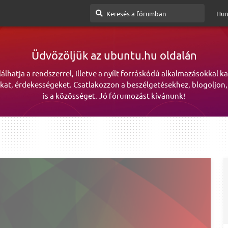
Hun
Üdvözöljük az ubuntu.hu oldalán
lálhatja a rendszerrel, illetve a nyílt forráskódú alkalmazásokkal k
kat, érdekességeket. Csatlakozzon a beszélgetésekhez, blogoljon,
is a közösséget. Jó fórumozást kívánunk!