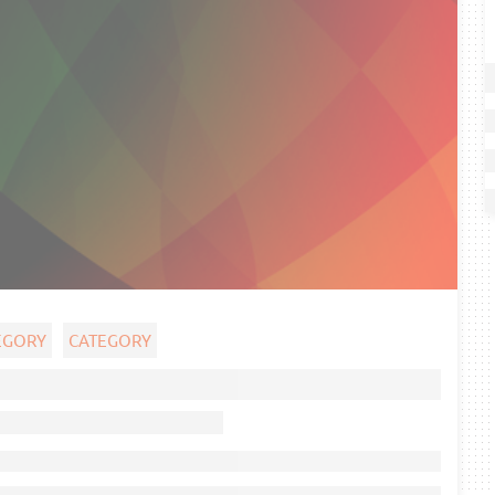
EGORY
CATEGORY
Ghost title