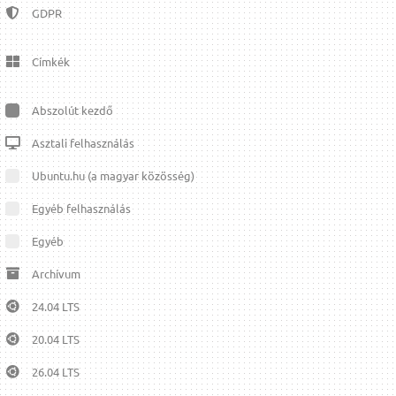
GDPR
Címkék
Abszolút kezdő
Asztali felhasználás
Ubuntu.hu (a magyar közösség)
Egyéb felhasználás
Egyéb
Archívum
24.04 LTS
20.04 LTS
26.04 LTS