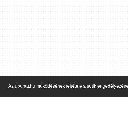
Hoppá! Valami hiba történt. Frissítse az oldalt és próbálja meg újra.
Az ubuntu.hu működésének feltétele a sütik engedélyezés