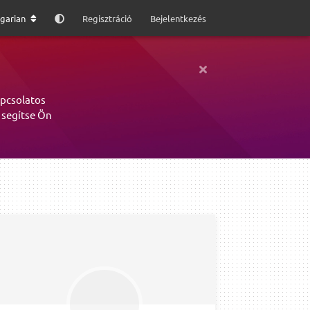
garian
Regisztráció
Bejelentkezés
apcsolatos
 segítse Ön