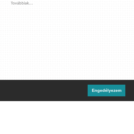
Továbbiak…
Engedélyezem
i csatornáink:
[M]
IRC
rtalma, ahol másként nem jelezzük,