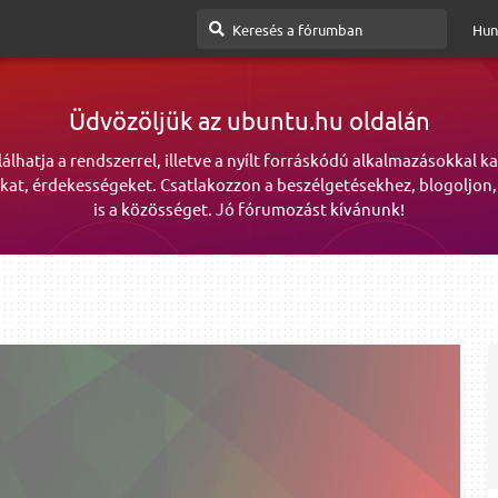
Hun
Üdvözöljük az ubuntu.hu oldalán
lálhatja a rendszerrel, illetve a nyílt forráskódú alkalmazásokkal k
kat, érdekességeket. Csatlakozzon a beszélgetésekhez, blogoljon,
is a közösséget. Jó fórumozást kívánunk!