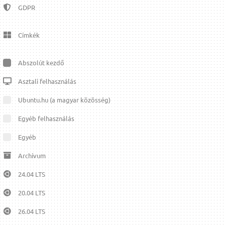
GDPR
Címkék
Abszolút kezdő
Asztali felhasználás
Ubuntu.hu (a magyar közösség)
Egyéb felhasználás
Egyéb
Archívum
24.04 LTS
20.04 LTS
26.04 LTS