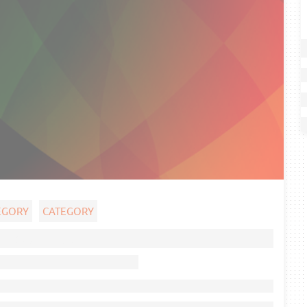
EGORY
CATEGORY
Ghost title