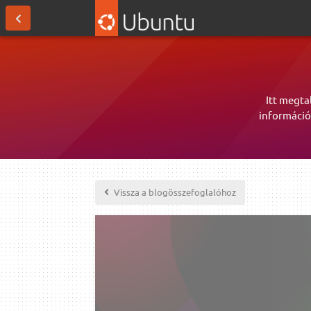
Itt megta
információ
Vissza a blogösszefoglalóhoz