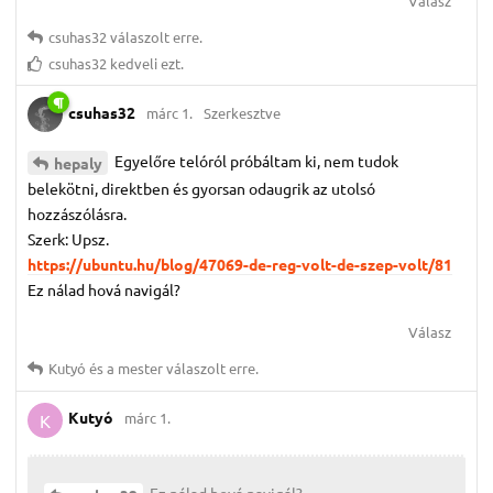
Válasz
csuhas32
válaszolt erre.
csuhas32
kedveli ezt.
csuhas32
márc 1.
Szerkesztve
Egyelőre telóról próbáltam ki, nem tudok
hepaly
belekötni, direktben és gyorsan odaugrik az utolsó
hozzászólásra.
Szerk: Upsz.
https://ubuntu.hu/blog/47069-de-reg-volt-de-szep-volt/81
Ez nálad hová navigál?
Válasz
Kutyó
és
a mester
válaszolt erre.
Kutyó
márc 1.
K
Ez nálad hová navigál?