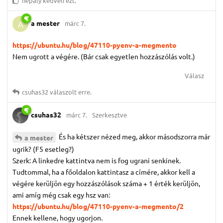
hepaly
kedveli ezt.
a mester
márc 7.
A
https://ubuntu.hu/blog/47110-pyenv-a-megmento
Nem ugrott a végére. (Bár csak egyetlen hozzászólás volt.)
Válasz
csuhas32
válaszolt erre.
csuhas32
márc 7.
Szerkesztve
És ha kétszer nézed meg, akkor másodszorra már
a mester
ugrik? (F5 esetleg?)
Szerk: A linkedre kattintva nem is fog ugrani senkinek.
Tudtommal, ha a főoldalon kattintasz a címére, akkor kell a
végére kerüljön egy hozzászólások száma + 1 érték kerüljön,
ami amíg még csak egy hsz van:
https://ubuntu.hu/blog/47110-pyenv-a-megmento/2
Ennek kellene, hogy ugorjon.