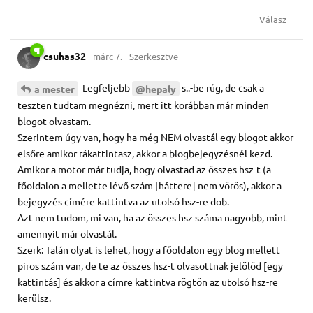
Válasz
csuhas32
márc 7.
Szerkesztve
Legfeljebb
s..-be rúg, de csak a
a mester
@hepaly
teszten tudtam megnézni, mert itt korábban már minden
blogot olvastam.
Szerintem úgy van, hogy ha még NEM olvastál egy blogot akkor
elsőre amikor rákattintasz, akkor a blogbejegyzésnél kezd.
Amikor a motor már tudja, hogy olvastad az összes hsz-t (a
főoldalon a mellette lévő szám [háttere] nem vörös), akkor a
bejegyzés címére kattintva az utolsó hsz-re dob.
Azt nem tudom, mi van, ha az összes hsz száma nagyobb, mint
amennyit már olvastál.
Szerk: Talán olyat is lehet, hogy a főoldalon egy blog mellett
piros szám van, de te az összes hsz-t olvasottnak jelölöd [egy
kattintás] és akkor a címre kattintva rögtön az utolsó hsz-re
kerülsz.