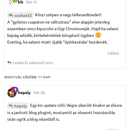
klt
feb 17.
Köszi szépen a nagy lelkesedésedet!
csuhas32
A "győztes csapaton ne változtass" elve alapján jelenleg
eszemben sincs kipucolni a Gigi Chromiumját. Majd ha valami
bajság adódik, körbekémlelek böngésző ügyben
Esetleg, ha valami miatt újabb "építkezésbe' kezdenék.
Válasz
csuhas32
válaszolt erre.
ENNYIVEL KÉSŐBB:
11 NAP
hepaly
feb 28.
Egy kis update infó: Végre sikerült kirakni az élesre
hepaly
is a javított blog plugint, mostantól az olvasott hozzászólás
után ugrik a blog nézetből is.