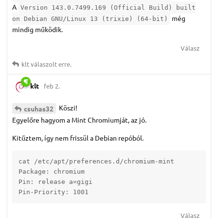
A
Version 143.0.7499.169 (Official Build) built
még
on Debian GNU/Linux 13 (trixie) (64-bit)
mindig működik.
Válasz
klt
válaszolt erre.
klt
feb 2.
Köszi!
csuhas32
Egyelőre hagyom a Mint Chromiumját, az jó.
Kitűztem, így nem frissül a Debian repóból.
cat /etc/apt/preferences.d/chromium-mint 

Package: chromium

Pin: release a=gigi

Pin-Priority: 1001
Válasz