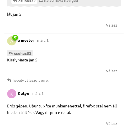
csuhas32
klt jan 5
Válasz
a mester
márc 1.
A
csuhas32
KiralyMarta jan 5.
Válasz
hepaly
válaszolt erre.
Kutyó
márc 1.
K
Erős gépen. Ubuntu xfce munkamenettel, firefox-szal nem áll
le a lap töltése. Vagy öt perce darál.
Válasz