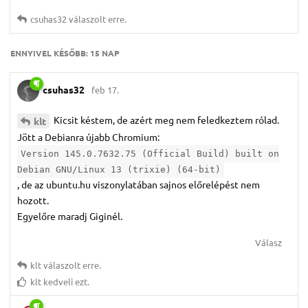
csuhas32
válaszolt erre.
ENNYIVEL KÉSŐBB:
15 NAP
csuhas32
feb 17.
Kicsit késtem, de azért meg nem feledkeztem rólad.
klt
Jött a Debianra újabb Chromium:
Version 145.0.7632.75 (Official Build) built on
Debian GNU/Linux 13 (trixie) (64-bit)
, de az ubuntu.hu viszonylatában sajnos előrelépést nem
hozott.
Egyelőre maradj Giginél.
Válasz
klt
válaszolt erre.
klt
kedveli ezt.