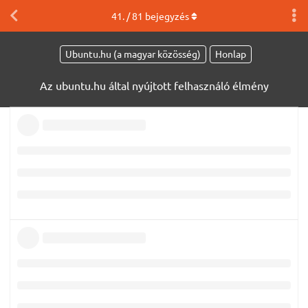
41
. /
81
bejegyzés
Ubuntu.hu (a magyar közösség)
Honlap
Az ubuntu.hu által nyújtott felhasználó élmény