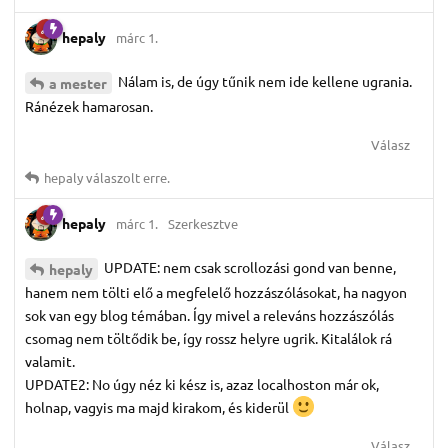
hepaly
márc 1.
Nálam is, de úgy tűnik nem ide kellene ugrania.
a mester
Ránézek hamarosan.
Válasz
hepaly
válaszolt erre.
hepaly
márc 1.
Szerkesztve
UPDATE: nem csak scrollozási gond van benne,
hepaly
hanem nem tölti elő a megfelelő hozzászólásokat, ha nagyon
sok van egy blog témában. Így mivel a releváns hozzászólás
csomag nem töltődik be, így rossz helyre ugrik. Kitalálok rá
valamit.
UPDATE2: No úgy néz ki kész is, azaz localhoston már ok,
holnap, vagyis ma majd kirakom, és kiderül
Válasz