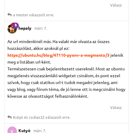
Válasz
a mester
válaszolt erre.
hepaly
márc 7.
Az url mindenkinél más. Ha valaki már olvasta az összes
hozzászólást, akkor azoknál pl ez:
https://ubuntu.hu/blog/47110-pyenv-a-megmento/3
jelenik
meg a listában url-ként.
Természetesen csak bejelentkezett usereknél. Most az ubuntu
megjelenés visszaszámláló widgetet csinálom, és pont ezzel
szívok, hogy csak statikus url-t tudok megadni jelenleg, ami
vagy blog, vagy fórum téma, de jó lenne ott is megcsinálni hogy
kövesse az olvasottságot felhasználónként.
Válasz
Kutyó
és
csuhas32
válaszolt erre.
Kutyó
márc 7.
K