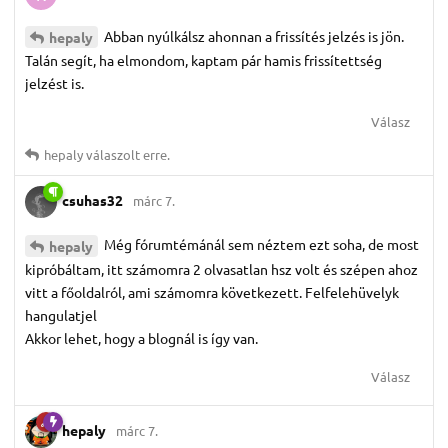
Abban nyúlkálsz ahonnan a frissítés jelzés is jön.
hepaly
Talán segít, ha elmondom, kaptam pár hamis frissítettség
jelzést is.
Válasz
hepaly
válaszolt erre.
csuhas32
márc 7.
Még fórumtémánál sem néztem ezt soha, de most
hepaly
kipróbáltam, itt számomra 2 olvasatlan hsz volt és szépen ahoz
vitt a főoldalról, ami számomra következett. Felfelehüvelyk
hangulatjel
Akkor lehet, hogy a blognál is így van.
Válasz
hepaly
márc 7.