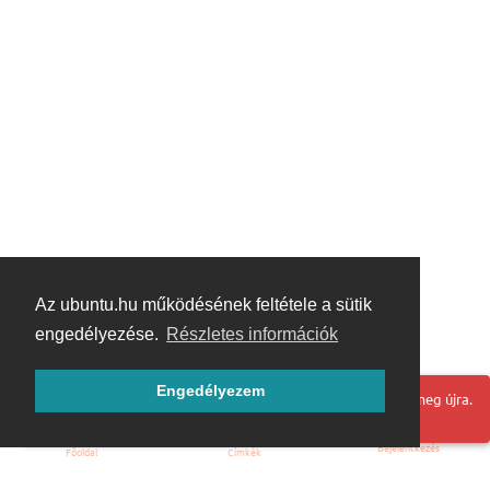
Az ubuntu.hu működésének feltétele a sütik
engedélyezése.
Részletes információk
Engedélyezem
Hoppá! Valami hiba történt. Frissítse az oldalt és próbálja meg újra.
Bejelentkezés
Főoldal
Címkék