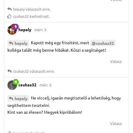
hepaly
válaszolt erre.
csuhas32
kedveli ezt.
hepaly
márc 3.
Kapott még egy frissítést, mert
hepaly
@csuhas32
kolléga talált még benne hibákat. Köszi a segítséget!
Válasz
csuhas32
válaszolt erre.
csuhas32
márc 3.
Ne viccelj, igazán megtisztelő a lehetőség, hogy
hepaly
segíthettem tesztelni.
Kint van az élesen? Megyek kipróbálom!
Válasz