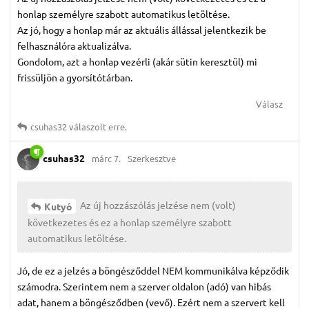
honlap személyre szabott automatikus letöltése.
Az jó, hogy a honlap már az aktuális állással jelentkezik be
felhasználóra aktualizálva.
Gondolom, azt a honlap vezérli (akár sütin keresztül) mi
frissüljön a gyorsítótárban.
Válasz
csuhas32
válaszolt erre.
csuhas32
márc 7.
Szerkesztve
Az új hozzászólás jelzése nem (volt)
Kutyó
következetes és ez a honlap személyre szabott
automatikus letöltése.
Jó, de ez a jelzés a böngésződdel NEM kommunikálva képződik
számodra. Szerintem nem a szerver oldalon (adó) van hibás
adat, hanem a böngésződben (vevő). Ezért nem a szervert kell