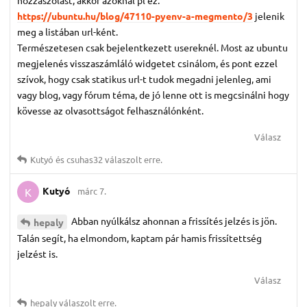
https://ubuntu.hu/blog/47110-pyenv-a-megmento/3
jelenik
meg a listában url-ként.
Természetesen csak bejelentkezett usereknél. Most az ubuntu
megjelenés visszaszámláló widgetet csinálom, és pont ezzel
szívok, hogy csak statikus url-t tudok megadni jelenleg, ami
vagy blog, vagy fórum téma, de jó lenne ott is megcsinálni hogy
kövesse az olvasottságot felhasználónként.
Válasz
Kutyó
és
csuhas32
válaszolt erre.
Kutyó
márc 7.
K
Abban nyúlkálsz ahonnan a frissítés jelzés is jön.
hepaly
Talán segít, ha elmondom, kaptam pár hamis frissítettség
jelzést is.
Válasz
hepaly
válaszolt erre.