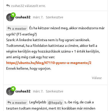
csuhas32
válaszolt erre.
csuhas32
márc 7.
Szerkesztve
És ha kétszer nézed meg, akkor másodszorra már
a mester
ugrik? (F5 esetleg?)
Szerk: A linkedre kattintva nem is fog ugrani senkinek.
Tudtommal, ha a főoldalon kattintasz a címére, akkor kell a
végére kerüljön egy hozzászólások száma + 1 érték kerüljön,
ami amíg még csak egy hsz van:
https://ubuntu.hu/blog/47110-pyenv-a-megmento/2
Ennek kellene, hogy ugorjon.
Válasz
csuhas32
márc 7.
Szerkesztve
Legfeljebb
s..-be rúg, de csak a
a mester
@hepaly
teszten tudtam megnézni, mert itt korábban már minden