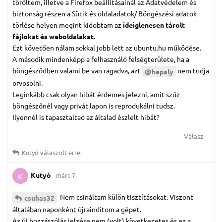
töröltem, illetve a Firefox beállításainál az Adatvédelem és
biztonság részen a Sütik és oldaladatok/ Böngészési adatok
törlése helyen megint kidobtam az
ideiglenesen tárolt
fájlokat és weboldalakat
.
Ezt követően nálam sokkal jobb lett az ubuntu.hu működése.
A második mindenképp a felhasználó felségterülete, ha a
böngésződben valami be van ragadva, azt
nem tudja
@hepaly
orvosolni.
Leginkább csak olyan hibát érdemes jelezni, amit szűz
böngészőnél vagy privát lapon is reprodukálni tudsz.
Ilyennél is tapasztaltad az általad észlelt hibát?
Válasz
Kutyó
válaszolt erre.
Kutyó
márc 7.
K
Nem csináltam külön tisztításokat. Viszont
csuhas32
általában naponként újraindítom a gépet.
Az új hozzászólás jelzése nem (volt) következetes és ez a