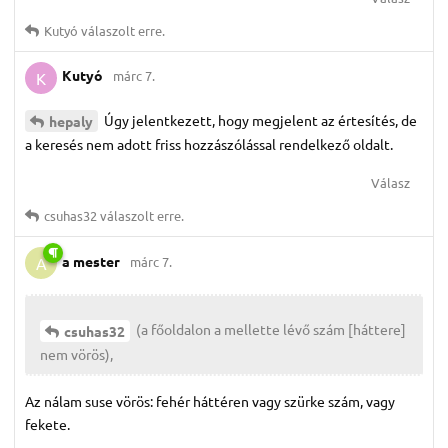
Kutyó
válaszolt erre.
Kutyó
márc 7.
K
Úgy jelentkezett, hogy megjelent az értesítés, de
hepaly
a keresés nem adott friss hozzászólással rendelkező oldalt.
Válasz
csuhas32
válaszolt erre.
a mester
márc 7.
A
(a főoldalon a mellette lévő szám [háttere]
csuhas32
nem vörös),
Az nálam suse vörös: fehér háttéren vagy szürke szám, vagy
fekete.