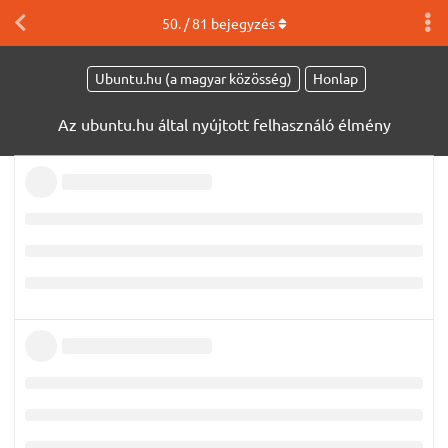
50
. /
81
bejegyzés
Ubuntu.hu (a magyar közösség)
Honlap
Az ubuntu.hu által nyújtott felhasználó élmény