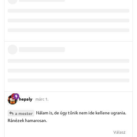
hepaly
márc 1.
Nálam is, de úgy tűnik nem ide kellene ugrania.
a mester
Ránézek hamarosan.
Válasz