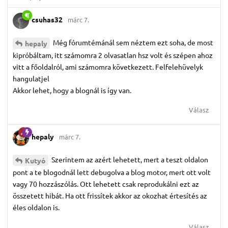
csuhas32
márc 7.
Még fórumtémánál sem néztem ezt soha, de most
hepaly
kipróbáltam, itt számomra 2 olvasatlan hsz volt és szépen ahoz
vitt a főoldalról, ami számomra következett. Felfelehüvelyk
hangulatjel
Akkor lehet, hogy a blognál is így van.
Válasz
hepaly
márc 7.
Szerintem az azért lehetett, mert a teszt oldalon
Kutyó
pont a te blogodnál lett debugolva a blog motor, mert ott volt
vagy 70 hozzászólás. Ott lehetett csak reprodukálni ezt az
összetett hibát. Ha ott frissítek akkor az okozhat értesítés az
éles oldalon is.
Válasz