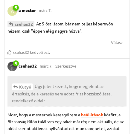
a mester
márc 7.
A
Az 5-öst látom, bár nem teljes képernyőn
csuhas32
nézem, csak "éppen elég nagyra húzva".
Válasz
csuhas32
kedveli ezt.
csuhas32
márc 7.
Szerkesztve
Úgy jelentkezett, hogy megjelent az
Kutyó
értesítés, de a keresés nem adott friss hozzászólással
rendelkező oldalt.
Most, hogy a mesternek keresgéltem a
beállítások
között, a
Biztonság fülön találtam egy rakat már rég nem aktuális, de az
oldal szerint aktívnak nyilvántartott munkamenetet, azokat