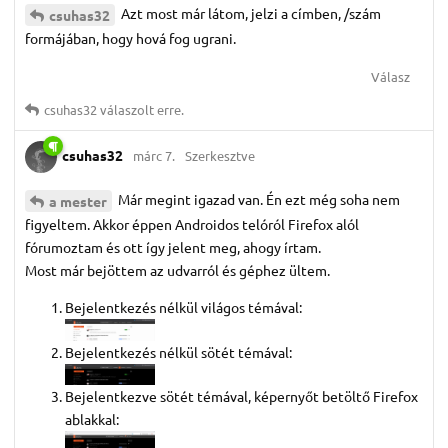
Azt most már látom, jelzi a címben, /szám
csuhas32
formájában, hogy hová fog ugrani.
Válasz
csuhas32
válaszolt erre.
csuhas32
márc 7.
Szerkesztve
Már megint igazad van. Én ezt még soha nem
a mester
figyeltem. Akkor éppen Androidos telóról Firefox alól
fórumoztam és ott így jelent meg, ahogy írtam.
Most már bejöttem az udvarról és géphez ültem.
Bejelentkezés nélkül világos témával:
Bejelentkezés nélkül sötét témával:
Bejelentkezve sötét témával, képernyőt betöltő Firefox
ablakkal: