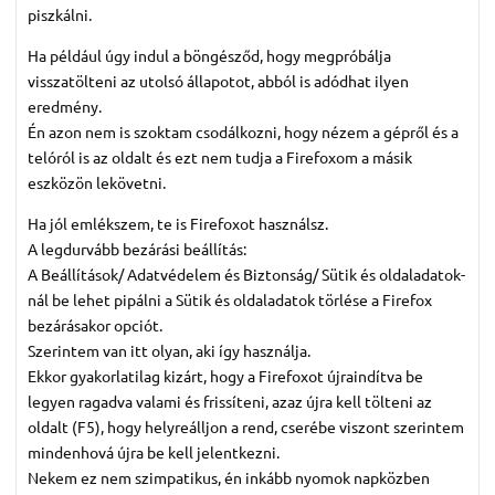
piszkálni.
Ha például úgy indul a böngésződ, hogy megpróbálja
visszatölteni az utolsó állapotot, abból is adódhat ilyen
eredmény.
Én azon nem is szoktam csodálkozni, hogy nézem a gépről és a
telóról is az oldalt és ezt nem tudja a Firefoxom a másik
eszközön lekövetni.
Ha jól emlékszem, te is Firefoxot használsz.
A legdurvább bezárási beállítás:
A Beállítások/ Adatvédelem és Biztonság/ Sütik és oldaladatok-
nál be lehet pipálni a Sütik és oldaladatok törlése a Firefox
bezárásakor opciót.
Szerintem van itt olyan, aki így használja.
Ekkor gyakorlatilag kizárt, hogy a Firefoxot újraindítva be
legyen ragadva valami és frissíteni, azaz újra kell tölteni az
oldalt (F5), hogy helyreálljon a rend, cserébe viszont szerintem
mindenhová újra be kell jelentkezni.
Nekem ez nem szimpatikus, én inkább nyomok napközben