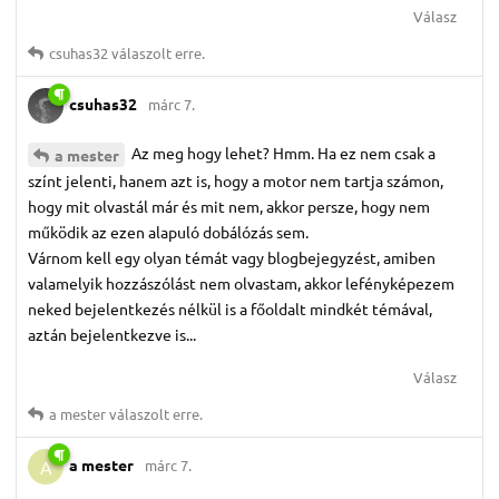
Válasz
csuhas32
válaszolt erre.
csuhas32
márc 7.
Az meg hogy lehet? Hmm. Ha ez nem csak a
a mester
színt jelenti, hanem azt is, hogy a motor nem tartja számon,
hogy mit olvastál már és mit nem, akkor persze, hogy nem
működik az ezen alapuló dobálózás sem.
Várnom kell egy olyan témát vagy blogbejegyzést, amiben
valamelyik hozzászólást nem olvastam, akkor lefényképezem
neked bejelentkezés nélkül is a főoldalt mindkét témával,
aztán bejelentkezve is...
Válasz
a mester
válaszolt erre.
a mester
márc 7.
A