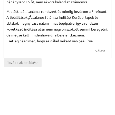
néhányszor F5-öt, nem akkora kaland az számomra.
Mielőtt leállítanám a rendszert és mindig bezárom a Firefoxot.
A Beállítások /Általános fülén az Indítás/ Korábbi lapok és
ablakok megnyitása nálam nincs bepipálva, így a rendszer
következő indítása után nem nagyon szokott semmi beragadni,
de mégse kell mindenhová újra bejelentkeznem.
Esetleg nézd meg, hogy ez nálad miként van beállítva.
Válasz
Továbbiak betöltése