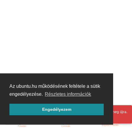
Az ubuntu.hu működésének feltétele a sütik
engedélyezése.
Részletes információk
Engedélyezem
Hoppá! Valami hiba történt. Frissítse az oldalt és próbálja meg újra.
Bejelentkezés
Főoldal
Címkék