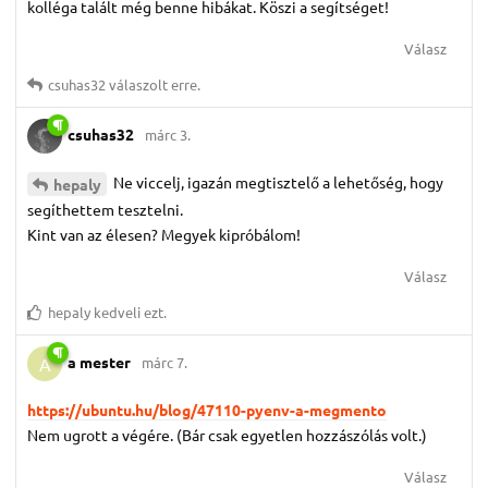
kolléga talált még benne hibákat. Köszi a segítséget!
Válasz
csuhas32
válaszolt erre.
csuhas32
márc 3.
Ne viccelj, igazán megtisztelő a lehetőség, hogy
hepaly
segíthettem tesztelni.
Kint van az élesen? Megyek kipróbálom!
Válasz
hepaly
kedveli ezt.
a mester
márc 7.
A
https://ubuntu.hu/blog/47110-pyenv-a-megmento
Nem ugrott a végére. (Bár csak egyetlen hozzászólás volt.)
Válasz