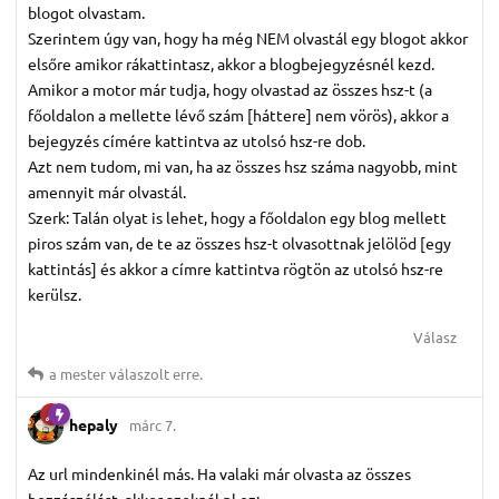
blogot olvastam.
Szerintem úgy van, hogy ha még NEM olvastál egy blogot akkor
elsőre amikor rákattintasz, akkor a blogbejegyzésnél kezd.
Amikor a motor már tudja, hogy olvastad az összes hsz-t (a
főoldalon a mellette lévő szám [háttere] nem vörös), akkor a
bejegyzés címére kattintva az utolsó hsz-re dob.
Azt nem tudom, mi van, ha az összes hsz száma nagyobb, mint
amennyit már olvastál.
Szerk: Talán olyat is lehet, hogy a főoldalon egy blog mellett
piros szám van, de te az összes hsz-t olvasottnak jelölöd [egy
kattintás] és akkor a címre kattintva rögtön az utolsó hsz-re
kerülsz.
Válasz
a mester
válaszolt erre.
hepaly
márc 7.
Az url mindenkinél más. Ha valaki már olvasta az összes
hozzászólást, akkor azoknál pl ez: