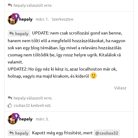
hepaly
válaszolt erre.
hepaly
márc 1.
Szerkesztve
UPDATE: nem csak scrollozási gond van benne,
hepaly
hanem nem tölti elő a megfelelő hozzászólásokat, ha nagyon
sok van egy blog témában. Így mivel a releváns hozzászólás
csomag nem töltődik be, így rossz helyre ugrik. Kitalálok rá
valamit.
UPDATE2: No úgy néz ki kész is, azaz localhoston már ok,
holnap, vagyis ma majd kirakom, és kiderül
Válasz
hepaly
válaszolt erre.
csuhas32
kedveli ezt.
hepaly
márc 3.
Kapott még egy frissítést, mert
hepaly
@csuhas32