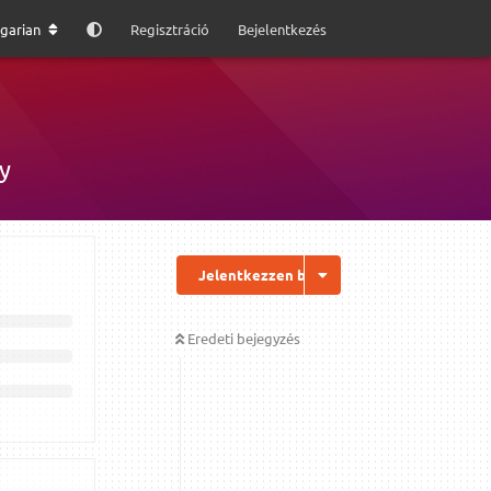
garian
Regisztráció
Bejelentkezés
y
Jelentkezzen be a válaszhoz
Eredeti bejegyzés