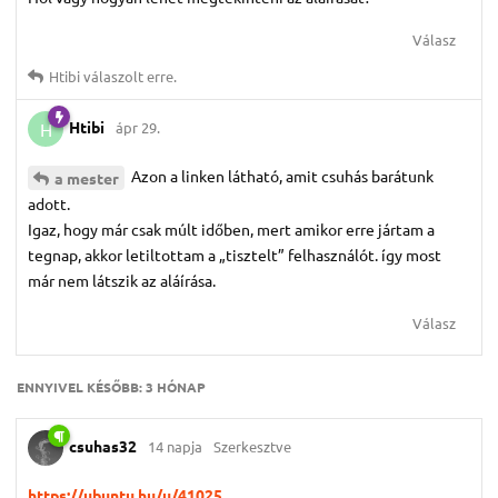
Válasz
Htibi
válaszolt erre.
Htibi
ápr 29.
H
Azon a linken látható, amit csuhás barátunk
a mester
adott.
Igaz, hogy már csak múlt időben, mert amikor erre jártam a
tegnap, akkor letiltottam a „tisztelt” felhasználót. így most
már nem látszik az aláírása.
Válasz
ENNYIVEL KÉSŐBB:
3 HÓNAP
csuhas32
14 napja
Szerkesztve
https://ubuntu.hu/u/41025