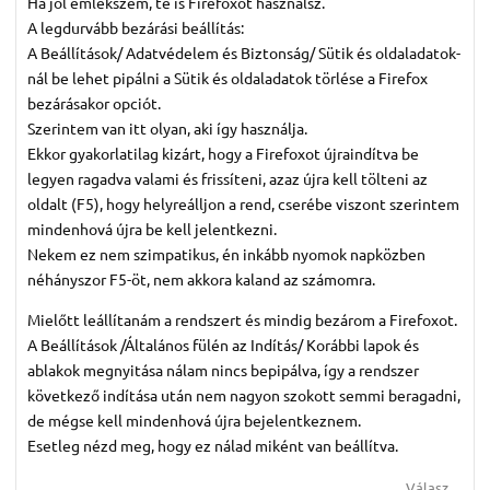
Ha jól emlékszem, te is Firefoxot használsz.
A legdurvább bezárási beállítás:
A Beállítások/ Adatvédelem és Biztonság/ Sütik és oldaladatok-
nál be lehet pipálni a Sütik és oldaladatok törlése a Firefox
bezárásakor opciót.
Szerintem van itt olyan, aki így használja.
Ekkor gyakorlatilag kizárt, hogy a Firefoxot újraindítva be
legyen ragadva valami és frissíteni, azaz újra kell tölteni az
oldalt (F5), hogy helyreálljon a rend, cserébe viszont szerintem
mindenhová újra be kell jelentkezni.
Nekem ez nem szimpatikus, én inkább nyomok napközben
néhányszor F5-öt, nem akkora kaland az számomra.
Mielőtt leállítanám a rendszert és mindig bezárom a Firefoxot.
A Beállítások /Általános fülén az Indítás/ Korábbi lapok és
ablakok megnyitása nálam nincs bepipálva, így a rendszer
következő indítása után nem nagyon szokott semmi beragadni,
de mégse kell mindenhová újra bejelentkeznem.
Esetleg nézd meg, hogy ez nálad miként van beállítva.
Válasz