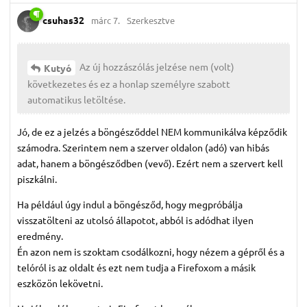
csuhas32
márc 7.
Szerkesztve
Az új hozzászólás jelzése nem (volt)
Kutyó
következetes és ez a honlap személyre szabott
automatikus letöltése.
Jó, de ez a jelzés a böngésződdel NEM kommunikálva képződik
számodra. Szerintem nem a szerver oldalon (adó) van hibás
adat, hanem a böngésződben (vevő). Ezért nem a szervert kell
piszkálni.
Ha például úgy indul a böngésződ, hogy megpróbálja
visszatölteni az utolsó állapotot, abból is adódhat ilyen
eredmény.
Én azon nem is szoktam csodálkozni, hogy nézem a gépről és a
telóról is az oldalt és ezt nem tudja a Firefoxom a másik
eszközön lekövetni.