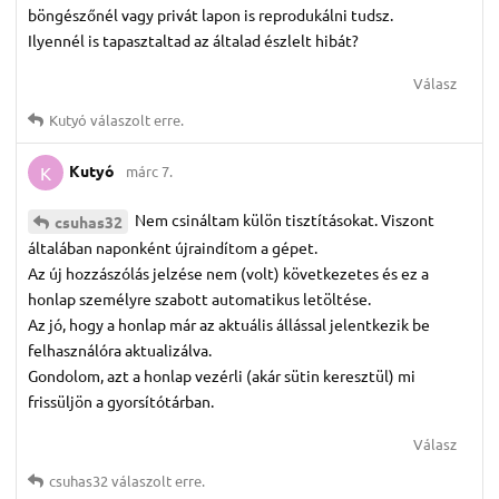
böngészőnél vagy privát lapon is reprodukálni tudsz.
Ilyennél is tapasztaltad az általad észlelt hibát?
Válasz
Kutyó
válaszolt erre.
Kutyó
márc 7.
K
Nem csináltam külön tisztításokat. Viszont
csuhas32
általában naponként újraindítom a gépet.
Az új hozzászólás jelzése nem (volt) következetes és ez a
honlap személyre szabott automatikus letöltése.
Az jó, hogy a honlap már az aktuális állással jelentkezik be
felhasználóra aktualizálva.
Gondolom, azt a honlap vezérli (akár sütin keresztül) mi
frissüljön a gyorsítótárban.
Válasz
csuhas32
válaszolt erre.