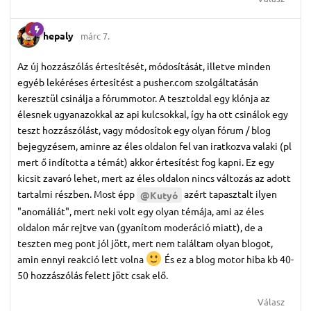
hepaly
márc 7.
Az új hozzászólás értesítését, módosítását, illetve minden
egyéb lekéréses értesítést a pusher.com szolgáltatásán
keresztül csinálja a fórummotor. A tesztoldal egy klónja az
élesnek ugyanazokkal az api kulcsokkal, így ha ott csinálok egy
teszt hozzászólást, vagy módosítok egy olyan fórum / blog
bejegyzésem, aminre az éles oldalon fel van iratkozva valaki (pl
mert ő indította a témát) akkor értesítést fog kapni. Ez egy
kicsit zavaró lehet, mert az éles oldalon nincs változás az adott
tartalmi részben. Most épp
azért tapasztalt ilyen
@Kutyó
"anomáliát", mert neki volt egy olyan témája, ami az éles
oldalon már rejtve van (gyanítom moderáció miatt), de a
teszten meg pont jól jött, mert nem találtam olyan blogot,
amin ennyi reakció lett volna
És ez a blog motor hiba kb 40-
50 hozzászólás felett jött csak elő.
Válasz