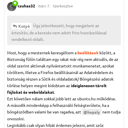
csuhas32
márc 7.
Szerkesztve
Úgy jelentkezett, hogy megjelent az
Kutyó
értesítés, de a keresés nem adott friss hozzászólással
rendelkező oldalt.
Most, hogy a mesternek keresgéltem a
beállítások
között, a
Biztonság fülön találtam egy rakat már rég nem aktuális, de az
oldal szerint aktívnak nyilvántartott munkamenetet, azokat
töröltem, illetve a Firefox beállításainál az Adatvédelem és
biztonság részen a Sütik és oldaladatok/ Böngészési adatok
törlése helyen megint kidobtam az
ideiglenesen tárolt
fájlokat és weboldalakat
.
Ezt követően nálam sokkal jobb lett az ubuntu.hu működése.
A második mindenképp a felhasználó felségterülete, ha a
böngésződben valami be van ragadva, azt
nem tudja
@hepaly
orvosolni.
Leginkább csak olyan hibát érdemes jelezni, amit szűz