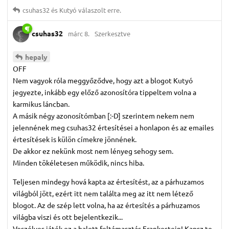
csuhas32
és
Kutyó
válaszolt erre.
csuhas32
márc 8.
Szerkesztve
hepaly
OFF
Nem vagyok róla meggyőződve, hogy azt a blogot Kutyó
jegyezte, inkább egy előző azonosítóra tippeltem volna a
karmikus láncban.
A másik négy azonosítómban [:-D] szerintem nekem nem
jelennének meg csuhas32 értesítései a honlapon és az emailes
értesítések is külön címekre jönnének.
De akkor ez nekünk most nem lényeg sehogy sem.
Minden tökéletesen működik, nincs hiba.
Teljesen mindegy hová kapta az értesítést, az a párhuzamos
világból jött, ezért itt nem találta meg az itt nem létező
blogot. Az de szép lett volna, ha az értesítés a párhuzamos
világba viszi és ott bejelentkezik...
Veszélyes játék ez a halott-feltámasztás Frankestein! Kapsz te