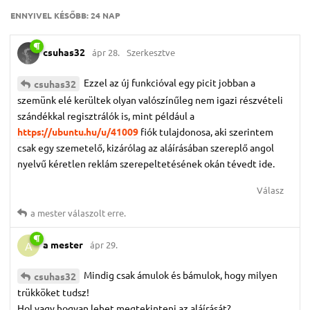
ENNYIVEL KÉSŐBB:
24 NAP
csuhas32
ápr 28.
Szerkesztve
Ezzel az új funkcióval egy picit jobban a
csuhas32
szemünk elé kerültek olyan valószínűleg nem igazi részvételi
szándékkal regisztrálók is, mint például a
https://ubuntu.hu/u/41009
fiók tulajdonosa, aki szerintem
csak egy szemetelő, kizárólag az aláírásában szereplő angol
nyelvű kéretlen reklám szerepeltetésének okán tévedt ide.
Válasz
a mester
válaszolt erre.
a mester
ápr 29.
A
Mindig csak ámulok és bámulok, hogy milyen
csuhas32
trükköket tudsz!
Hol vagy hogyan lehet megtekinteni az aláírását?