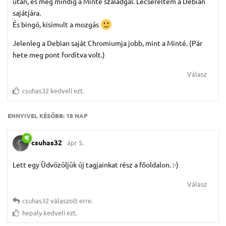
után, és még mindig a Minté szaladgál. Lecseréltem a Debian
sajátjára.
És bingó, kisimult a mozgás
Jelenleg a Debian saját Chromiumja jobb, mint a Minté. (Pár
hete meg pont fordítva volt.)
Válasz
csuhas32
kedveli ezt.
ENNYIVEL KÉSŐBB:
18 NAP
csuhas32
ápr 5.
Lett egy Üdvözöljük új tagjainkat rész a főoldalon. :-)
Válasz
csuhas32
válaszolt erre.
hepaly
kedveli ezt.