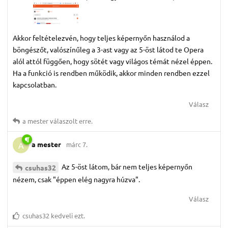
Akkor feltételezvén, hogy teljes képernyőn használod a
böngészőt, valószínűleg a 3-ast vagy az 5-öst látod te Opera
alól attól függően, hogy sötét vagy világos témát nézel éppen.
Ha a funkció is rendben működik, akkor minden rendben ezzel
kapcsolatban.
Válasz
a mester
válaszolt erre.
a mester
márc 7.
A
Az 5-öst látom, bár nem teljes képernyőn
csuhas32
nézem, csak "éppen elég nagyra húzva".
Válasz
csuhas32
kedveli ezt.