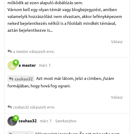
működik az ezen alapuló dobálózás sem.
Várnom kell egy olyan témát vagy blogbejegyzést, amiben
valamelyik hozzászólást nem olvastam, akkor lefényképezem
neked bejelentkezés nélkül is a főoldalt mindkét témával,
aztán bejelentkezve is...
Válasz
a mester
válaszolt erre.
a mester
márc 7.
A
Azt most már látom, jelzi a címben, /szám
csuhas32
formájában, hogy hová fog ugrani.
Válasz
csuhas32
válaszolt erre.
csuhas32
márc 7.
Szerkesztve
Már megint igazad van. Én ezt még soha nem