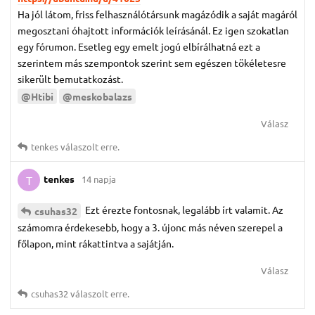
Ha jól látom, friss felhasználótársunk magázódik a saját magáról
megosztani óhajtott információk leírásánál. Ez igen szokatlan
egy fórumon. Esetleg egy emelt jogú elbírálhatná ezt a
szerintem más szempontok szerint sem egészen tökéletesre
sikerült bemutatkozást.
@Htibi
@meskobalazs
Válasz
tenkes
válaszolt erre.
tenkes
14 napja
T
Ezt érezte fontosnak, legalább írt valamit. Az
csuhas32
számomra érdekesebb, hogy a 3. újonc más néven szerepel a
főlapon, mint rákattintva a sajátján.
Válasz
csuhas32
válaszolt erre.