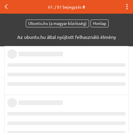
61
. /
81
bejegyzés
Ubuntu.hu (a magyar közösség)
Honlap
Az ubuntu.hu által nyújtott felhasználó élmény