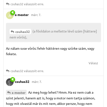
csuhas32
válaszolt erre.
a mester
márc 7.
A
(a főoldalon a mellette lévő szám [háttere]
csuhas32
nem vörös),
Az nálam suse vörös: fehér háttéren vagy szürke szám, vagy
fekete.
Válasz
csuhas32
válaszolt erre.
csuhas32
márc 7.
Az meg hogy lehet? Hmm. Ha ez nem csak a
a mester
színt jelenti, hanem azt is, hogy a motor nem tartja számon,
hogy mit olvastál már és mit nem, akkor persze, hogy nem