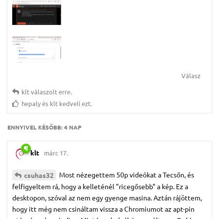
Válasz
klt
válaszolt erre.
hepaly
és
klt
kedveli ezt.
ENNYIVEL KÉSŐBB:
4 NAP
klt
márc 17.
Most nézegettem 50p videókat a Tecsőn, és
csuhas32
felfigyeltem rá, hogy a kelleténél "ricegősebb" a kép. Ez a
desktopon, szóval az nem egy gyenge masina. Aztán rájöttem,
hogy itt még nem csináltam vissza a Chromiumot az apt-pin