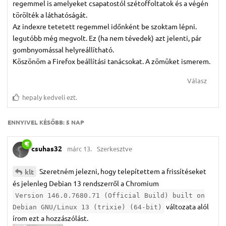
regemmel is amelyeket csapatostól szétoffoltatok és a végén
törölték a láthatóságát.
Az indexre tetetett regemmel időnként be szoktam lépni.
legutóbb még megvolt. Ez (ha nem tévedek) azt jelenti, pár
gombnyomással helyreállítható.
Köszönöm a Firefox beállítási tanácsokat. A zömüket ismerem.
Válasz
hepaly
kedveli ezt.
ENNYIVEL KÉSŐBB:
5 NAP
csuhas32
márc 13.
Szerkesztve
Szeretném jelezni, hogy telepítettem a frissítéseket
klt
és jelenleg Debian 13 rendszerről a Chromium
Version 146.0.7680.71 (Official Build) built on
változata alól
Debian GNU/Linux 13 (trixie) (64-bit)
írom ezt a hozzászólást.