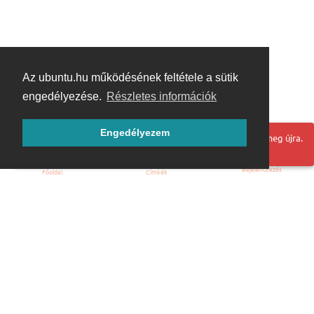
Az ubuntu.hu működésének feltétele a sütik
engedélyezése.
Részletes információk
Engedélyezem
Hoppá! Valami hiba történt. Frissítse az oldalt és próbálja meg újra.
Bejelentkezés
Főoldal
Címkék