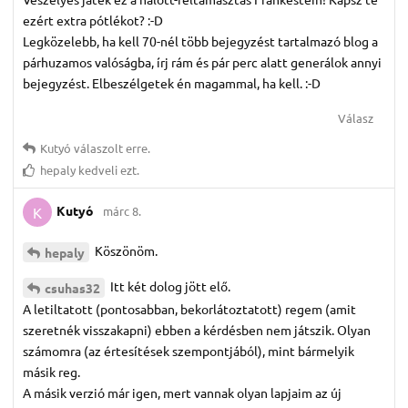
ezért extra pótlékot? :-D
Legközelebb, ha kell 70-nél több bejegyzést tartalmazó blog a
párhuzamos valóságba, írj rám és pár perc alatt generálok annyi
bejegyzést. Elbeszélgetek én magammal, ha kell. :-D
Válasz
Kutyó
válaszolt erre.
hepaly
kedveli ezt.
Kutyó
márc 8.
K
Köszönöm.
hepaly
Itt két dolog jött elő.
csuhas32
A letiltatott (pontosabban, bekorlátoztatott) regem (amit
szeretnék visszakapni) ebben a kérdésben nem játszik. Olyan
számomra (az értesítések szempontjából), mint bármelyik
másik reg.
A másik verzió már igen, mert vannak olyan lapjaim az új