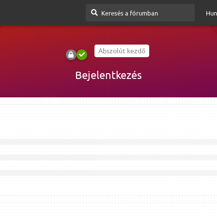
Hun
Abszolút kezdő
Bejelentkezés