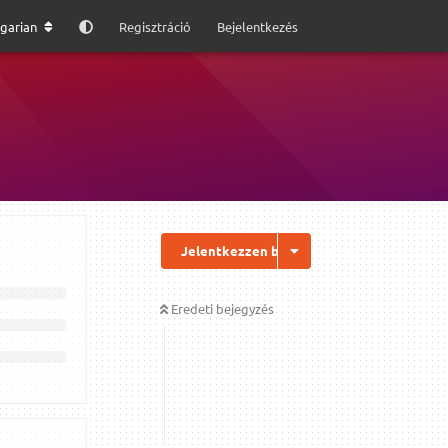
garian
Regisztráció
Bejelentkezés
Jelentkezzen be a válaszhoz
Eredeti bejegyzés