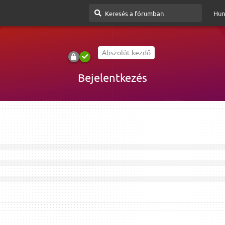
Hun
Abszolút kezdő
Bejelentkezés