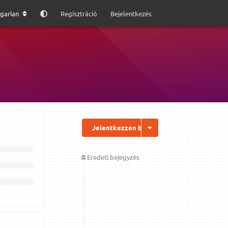
garian
Regisztráció
Bejelentkezés
Jelentkezzen be a válaszhoz
Eredeti bejegyzés