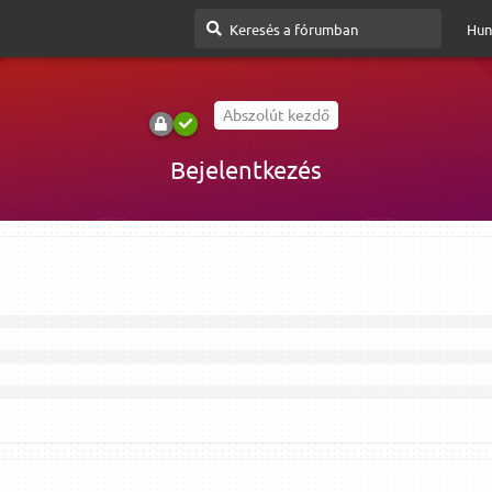
Hun
Abszolút kezdő
Bejelentkezés