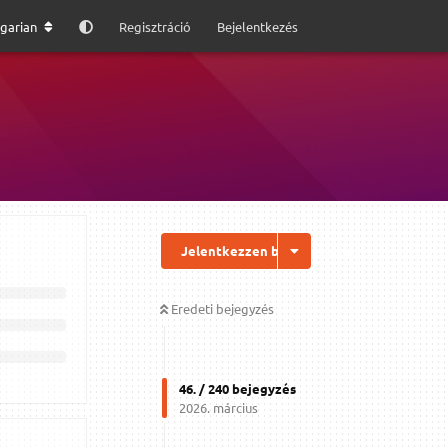
garian
Regisztráció
Bejelentkezés
Jelentkezzen be a válaszhoz
Eredeti bejegyzés
46
. /
240
bejegyzés
2026. március