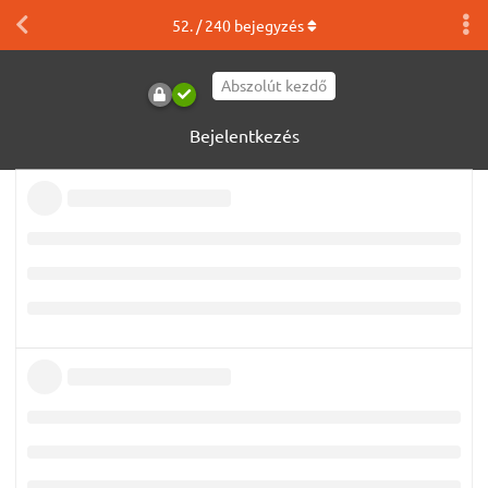
52
. /
240
bejegyzés
Abszolút kezdő
Bejelentkezés