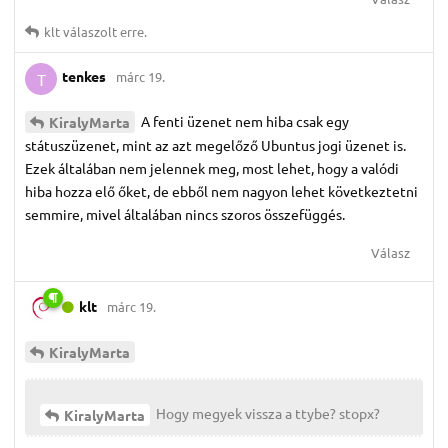
klt
válaszolt erre.
tenkes
márc 19.
T
A fenti üzenet nem hiba csak egy
KiralyMarta
státuszüzenet, mint az azt megelőző Ubuntus jogi üzenet is.
Ezek általában nem jelennek meg, most lehet, hogy a valódi
hiba hozza elő őket, de ebből nem nagyon lehet következtetni
semmire, mivel általában nincs szoros összefüggés.
Válasz
klt
márc 19.
KiralyMarta
Hogy megyek vissza a ttybe? stopx?
KiralyMarta