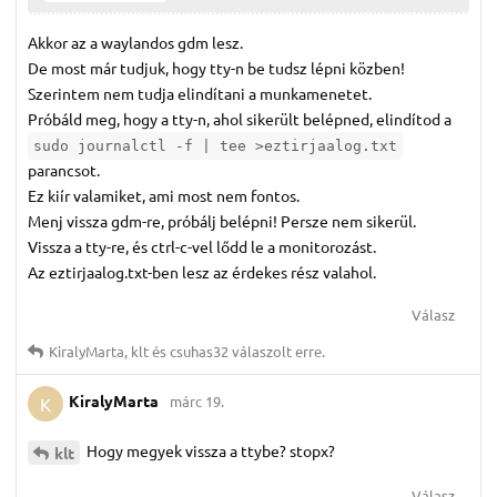
Akkor az a waylandos gdm lesz.
De most már tudjuk, hogy tty-n be tudsz lépni közben!
Szerintem nem tudja elindítani a munkamenetet.
Próbáld meg, hogy a tty-n, ahol sikerült belépned, elindítod a
sudo journalctl -f | tee >eztirjaalog.txt
parancsot.
Ez kiír valamiket, ami most nem fontos.
Menj vissza gdm-re, próbálj belépni! Persze nem sikerül.
Vissza a tty-re, és ctrl-c-vel lődd le a monitorozást.
Az eztirjaalog.txt-ben lesz az érdekes rész valahol.
Válasz
KiralyMarta
,
klt
és
csuhas32
válaszolt erre.
KiralyMarta
márc 19.
K
Hogy megyek vissza a ttybe? stopx?
klt
Válasz