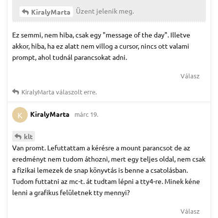
Üzent jelenik meg.
KiralyMarta
Ez semmi, nem hiba, csak egy "message of the day". Illetve
akkor, hiba, ha ez alatt nem villog a cursor, nincs ott valami
prompt, ahol tudnál parancsokat adni.
Válasz
KiralyMarta
válaszolt erre.
KiralyMarta
márc 19.
K
klt
Van promt. Lefuttattam a kérésre a mount parancsot de az
eredményt nem tudom áthozni, mert egy teljes oldal, nem csak
a fizikai lemezek de snap könyvtás is benne a csatolásban.
Tudom futtatni az mc-t. át tudtam lépni a tty4-re. Minek kéne
lenni a grafikus felületnek tty mennyi?
Válasz