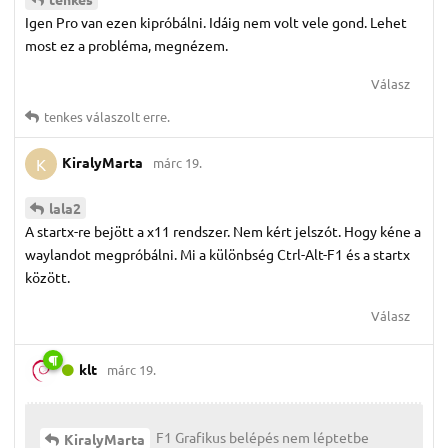
Igen Pro van ezen kipróbálni. Idáig nem volt vele gond. Lehet
most ez a probléma, megnézem.
Válasz
tenkes
válaszolt erre.
KiralyMarta
márc 19.
K
lala2
A startx-re bejött a x11 rendszer. Nem kért jelszót. Hogy kéne a
waylandot megpróbálni. Mi a különbség Ctrl-Alt-F1 és a startx
között.
Válasz
klt
márc 19.
F1 Grafikus belépés nem léptetbe
KiralyMarta