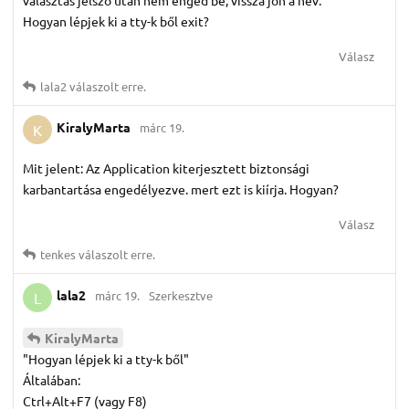
Hogyan lépjek ki a tty-k ből exit?
Válasz
lala2
válaszolt erre.
KiralyMarta
márc 19.
K
Mit jelent: Az Application kiterjesztett biztonsági
karbantartása engedélyezve. mert ezt is kiírja. Hogyan?
Válasz
tenkes
válaszolt erre.
lala2
márc 19.
Szerkesztve
L
KiralyMarta
"Hogyan lépjek ki a tty-k ből"
Általában:
Ctrl+Alt+F7 (vagy F8)