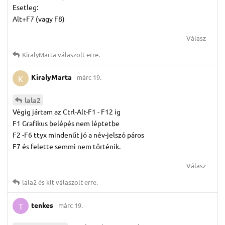
Esetleg:
Alt+F7 (vagy F8)
Válasz
KiralyMarta
válaszolt erre.
KiralyMarta
márc 19.
K
lala2
Végig jártam az Ctrl-Alt-F1 - F12 ig
F1 Grafikus belépés nem léptetbe
F2 -F6 ttyx mindenűt jó a név-jelszó páros
F7 és felette semmi nem történik.
Válasz
lala2
és
klt
válaszolt erre.
tenkes
márc 19.
T