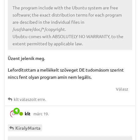
The program include with the Ubuntu system are free
software; the exact distribution terms for each program
are descibed in the individual files in
/usr/share/doc/*/copyright.
Ububtu comes with ABSOLUTELY NO WARRANTY, to the
extent permitted by applicable law.
Üzent jelenik meg.
Lefordítottam a mellékelt szöveget DE tudomásom szerint
nincs fent olyan program amin nem legális.
Válasz
klt
válaszolt erre.
klt
márc 19.
KiralyMarta