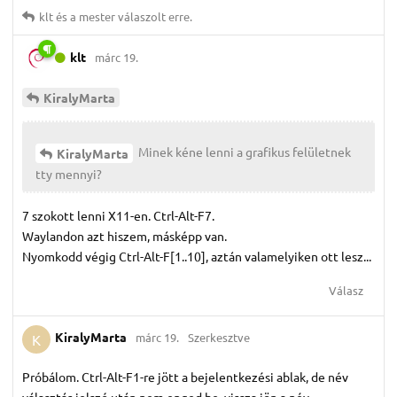
klt
és
a mester
válaszolt erre.
klt
márc 19.
KiralyMarta
Minek kéne lenni a grafikus felületnek
KiralyMarta
tty mennyi?
7 szokott lenni X11-en. Ctrl-Alt-F7.
Waylandon azt hiszem, másképp van.
Nyomkodd végig Ctrl-Alt-F[1..10], aztán valamelyiken ott lesz...
Válasz
KiralyMarta
márc 19.
Szerkesztve
K
Próbálom. Ctrl-Alt-F1-re jött a bejelentkezési ablak, de név
választás jelszó után nem enged be, vissza jön a név.