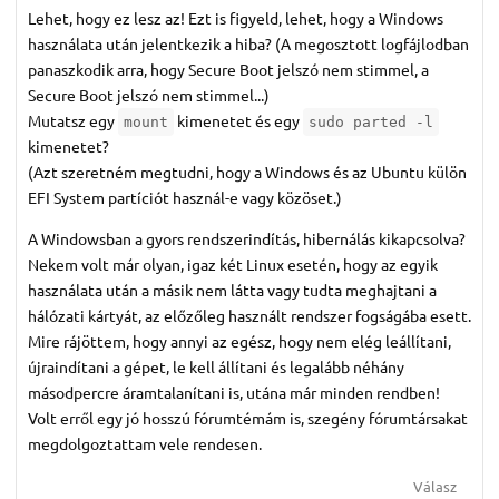
Lehet, hogy ez lesz az! Ezt is figyeld, lehet, hogy a Windows
használata után jelentkezik a hiba? (A megosztott logfájlodban
panaszkodik arra, hogy Secure Boot jelszó nem stimmel, a
Secure Boot jelszó nem stimmel...)
Mutatsz egy
kimenetet és egy
mount
sudo parted -l
kimenetet?
(Azt szeretném megtudni, hogy a Windows és az Ubuntu külön
EFI System partíciót használ-e vagy közöset.)
A Windowsban a gyors rendszerindítás, hibernálás kikapcsolva?
Nekem volt már olyan, igaz két Linux esetén, hogy az egyik
használata után a másik nem látta vagy tudta meghajtani a
hálózati kártyát, az előzőleg használt rendszer fogságába esett.
Mire rájöttem, hogy annyi az egész, hogy nem elég leállítani,
újraindítani a gépet, le kell állítani és legalább néhány
másodpercre áramtalanítani is, utána már minden rendben!
Volt erről egy jó hosszú fórumtémám is, szegény fórumtársakat
megdolgoztattam vele rendesen.
Válasz