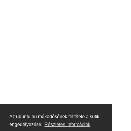
Az ubuntu.hu működésének feltétele a sütik
engedélyezése.
Részletes információk