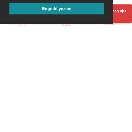
Engedélyezem
Hoppá! Valami hiba történt. Frissítse az oldalt és próbálja meg újra.
Bejelentkezés
Főoldal
Címkék
Kezdőoldal
Blog
ÁSZF
Szabályzat
Kapcsolat
ubuntu.hu :: Magyar Ubuntu Közösség
© 2007 – 2026
Önkéntes segítők:
Megtekintés