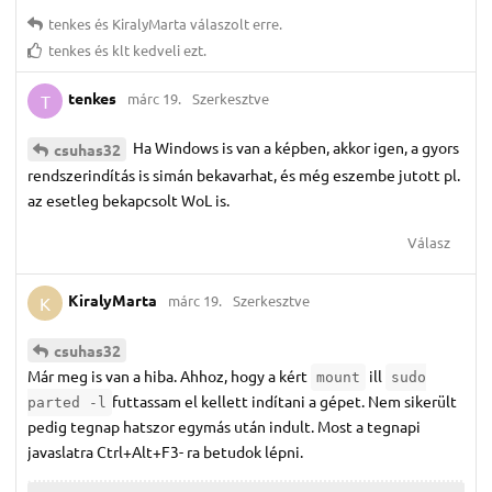
tenkes
és
KiralyMarta
válaszolt erre.
tenkes
és
klt
kedveli ezt.
tenkes
márc 19.
Szerkesztve
T
Ha Windows is van a képben, akkor igen, a gyors
csuhas32
rendszerindítás is simán bekavarhat, és még eszembe jutott pl.
az esetleg bekapcsolt WoL is.
Válasz
KiralyMarta
márc 19.
Szerkesztve
K
csuhas32
Már meg is van a hiba. Ahhoz, hogy a kért
ill
mount
sudo
futtassam el kellett indítani a gépet. Nem sikerült
parted -l
pedig tegnap hatszor egymás után indult. Most a tegnapi
javaslatra Ctrl+Alt+F3- ra betudok lépni.