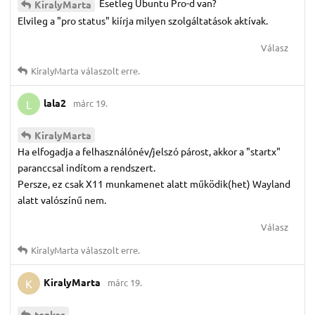
Esetleg Ubuntu Pro-d van?
KiralyMarta
Elvileg a "pro status" kiírja milyen szolgáltatások aktívak.
Válasz
KiralyMarta
válaszolt erre.
lala2
márc 19.
L
KiralyMarta
Ha elfogadja a felhasználónév/jelszó párost, akkor a "startx"
paranccsal indítom a rendszert.
Persze, ez csak X11 munkamenet alatt működik(het) Wayland
alatt valószínű nem.
Válasz
KiralyMarta
válaszolt erre.
KiralyMarta
márc 19.
K
tenkes