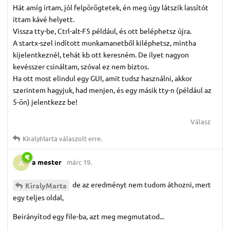
Hát amíg írtam, jól felpörögtetek, én meg úgy látszik lassítót
ittam kávé helyett.
Vissza tty-be, Ctrl-alt-F5 például, és ott beléphetsz újra.
A startx-szel indított munkamanetből kiléphetsz, mintha
kijelentkeznél, tehát kb ott keresném. De ilyet nagyon
kevésszer csináltam, szóval ez nem biztos.
Ha ott most elindul egy GUI, amit tudsz használni, akkor
szerintem hagyjuk, had menjen, és egy másik tty-n (például az
5-ön) jelentkezz be!
Válasz
KiralyMarta
válaszolt erre.
a mester
márc 19.
A
de az eredményt nem tudom áthozni, mert
KiralyMarta
egy teljes oldal,
Beirányítod egy file-ba, azt meg megmutatod...