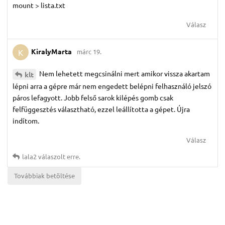
mount > lista.txt
Válasz
KiralyMarta
márc 19.
K
Nem lehetett megcsinálni mert amikor vissza akartam
klt
lépni arra a gépre már nem engedett belépni felhasználó jelszó
páros lefagyott. Jobb felső sarok kilépés gomb csak
felfüggesztés választható, ezzel leállította a gépet. Újra
indítom.
Válasz
lala2
válaszolt erre.
Továbbiak betöltése