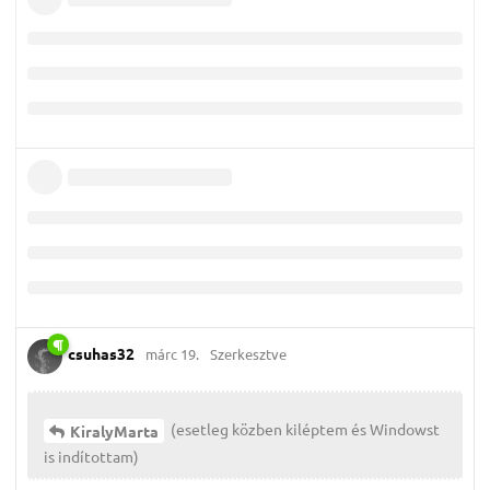
csuhas32
márc 19.
Szerkesztve
(esetleg közben kiléptem és Windowst
KiralyMarta
is indítottam)