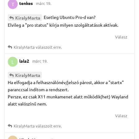
tenkes
márc 19.
T
Esetleg Ubuntu Pro-d van?
KiralyMarta
Elvileg a "pro status" kiírja milyen szolgáltatások aktívak.
Válasz
KiralyMarta
válaszolt erre.
lala2
márc 19.
L
KiralyMarta
Ha elfogadja a felhasználónév/jelszó párost, akkor a "startx"
paranccsal indítom a rendszert.
Persze, ez csak X11 munkamenet alatt működik(het) Wayland
alatt valószínű nem.
Válasz
KiralyMarta
válaszolt erre.