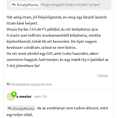
Hogy megyek vissza a ttybe? stopx?
KiralyMarta
Hát amíg írtam, jól felpörögtetek, én meg úgy látszik lassítót
ittam kávé helyett.
Vissza tty-be, Ctrl-alt-F5 például, és ott beléphetsz újra.
A startx-szel indított munkamanetből kiléphetsz, mintha
kijelentkeznél, tehát kb ott keresném. De ilyet nagyon
kevésszer csináltam, szóval ez nem biztos.
Ha ott most elindul egy GUI, amit tudsz használni, akkor
szerintem hagyjuk, had menjen, és egy másik tty-n (például az
5-ön) jelentkezz be!
Válasz
KiralyMarta
válaszolt erre.
a mester
márc 19.
A
de az eredményt nem tudom áthozni, mert
KiralyMarta
egy teljes oldal,