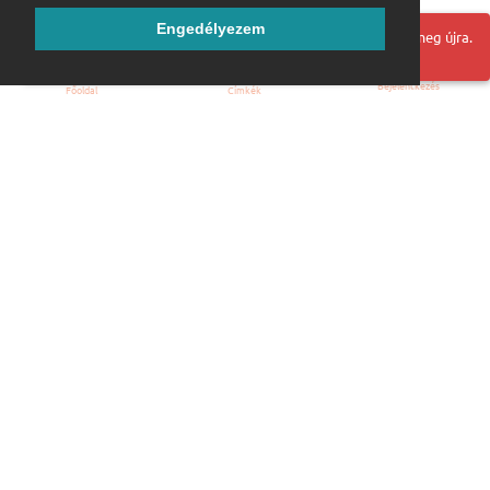
Engedélyezem
Hoppá! Valami hiba történt. Frissítse az oldalt és próbálja meg újra.
Bejelentkezés
Főoldal
Címkék
Kezdőoldal
Blog
ÁSZF
Szabályzat
Kapcsolat
ubuntu.hu :: Magyar Ubuntu Közösség
© 2007 – 2026
Önkéntes segítők:
Megtekintés