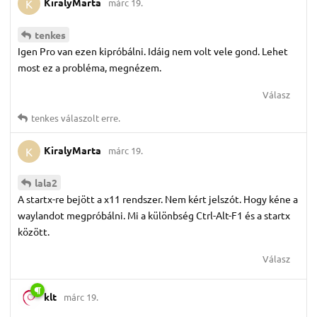
KiralyMarta
márc 19.
K
tenkes
Igen Pro van ezen kipróbálni. Idáig nem volt vele gond. Lehet
most ez a probléma, megnézem.
Válasz
tenkes
válaszolt erre.
KiralyMarta
márc 19.
K
lala2
A startx-re bejött a x11 rendszer. Nem kért jelszót. Hogy kéne a
waylandot megpróbálni. Mi a különbség Ctrl-Alt-F1 és a startx
között.
Válasz
klt
márc 19.