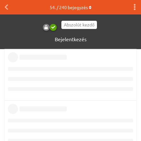
54
. /
240
bejegyzés
Abszolút kezdő
Bejelentkezés