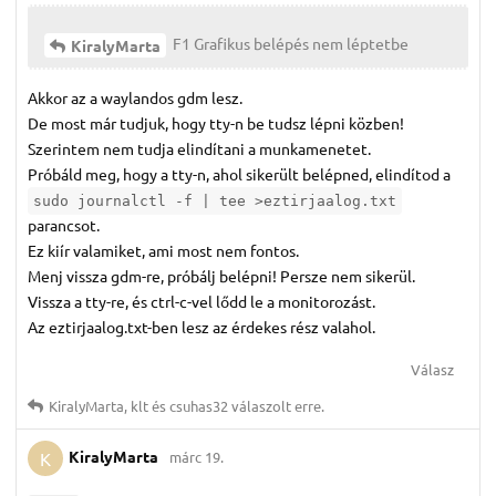
F1 Grafikus belépés nem léptetbe
KiralyMarta
Akkor az a waylandos gdm lesz.
De most már tudjuk, hogy tty-n be tudsz lépni közben!
Szerintem nem tudja elindítani a munkamenetet.
Próbáld meg, hogy a tty-n, ahol sikerült belépned, elindítod a
sudo journalctl -f | tee >eztirjaalog.txt
parancsot.
Ez kiír valamiket, ami most nem fontos.
Menj vissza gdm-re, próbálj belépni! Persze nem sikerül.
Vissza a tty-re, és ctrl-c-vel lődd le a monitorozást.
Az eztirjaalog.txt-ben lesz az érdekes rész valahol.
Válasz
KiralyMarta
,
klt
és
csuhas32
válaszolt erre.
KiralyMarta
márc 19.
K