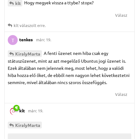
Hogy megyek vissza a ttybe? stopx?
klt
Válasz
klt
válaszolt erre.
tenkes
márc 19.
T
A fenti üzenet nem hiba csak egy
KiralyMarta
státuszüzenet, mint az azt megelőző Ubuntus jogi üzenet is.
Ezek általában nem jelennek meg, most lehet, hogy a valódi
hiba hozza elő őket, de ebből nem nagyon lehet következtetni
semmire, mivel általában nincs szoros összefüggés.
Válasz
klt
márc 19.
KiralyMarta