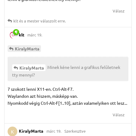
Válasz
klt
és
a mester
válaszolt erre.
klt
márc 19.
KiralyMarta
Minek kéne lenni a grafikus felületnek
KiralyMarta
tty mennyi?
7 szokott lenni X11-en. Ctrl-Alt-F7.
Waylandon azt hiszem, másképp van.
Nyomkodd végig Ctrl-Alt-F[1..10], aztán valamelyiken ott lesz...
Válasz
KiralyMarta
márc 19.
Szerkesztve
K