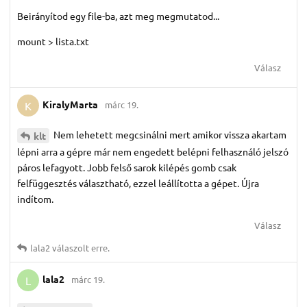
Beirányítod egy file-ba, azt meg megmutatod...
mount > lista.txt
Válasz
KiralyMarta
márc 19.
K
Nem lehetett megcsinálni mert amikor vissza akartam
klt
lépni arra a gépre már nem engedett belépni felhasználó jelszó
páros lefagyott. Jobb felső sarok kilépés gomb csak
felfüggesztés választható, ezzel leállította a gépet. Újra
indítom.
Válasz
lala2
válaszolt erre.
lala2
márc 19.
L