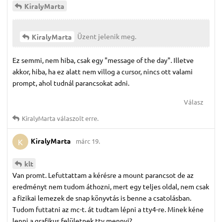
KiralyMarta
Üzent jelenik meg.
KiralyMarta
Ez semmi, nem hiba, csak egy "message of the day". Illetve
akkor, hiba, ha ez alatt nem villog a cursor, nincs ott valami
prompt, ahol tudnál parancsokat adni.
Válasz
KiralyMarta
válaszolt erre.
KiralyMarta
márc 19.
K
klt
Van promt. Lefuttattam a kérésre a mount parancsot de az
eredményt nem tudom áthozni, mert egy teljes oldal, nem csak
a fizikai lemezek de snap könyvtás is benne a csatolásban.
Tudom futtatni az mc-t. át tudtam lépni a tty4-re. Minek kéne
lenni a grafikus felületnek tty mennyi?