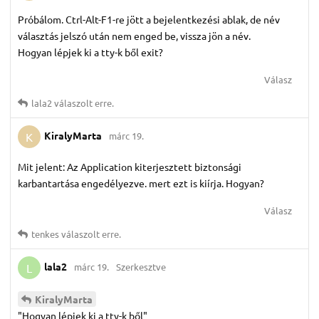
Próbálom. Ctrl-Alt-F1-re jött a bejelentkezési ablak, de név
választás jelszó után nem enged be, vissza jön a név.
Hogyan lépjek ki a tty-k ből exit?
Válasz
lala2
válaszolt erre.
KiralyMarta
márc 19.
K
Mit jelent: Az Application kiterjesztett biztonsági
karbantartása engedélyezve. mert ezt is kiírja. Hogyan?
Válasz
tenkes
válaszolt erre.
lala2
márc 19.
Szerkesztve
L
KiralyMarta
"Hogyan lépjek ki a tty-k ből"