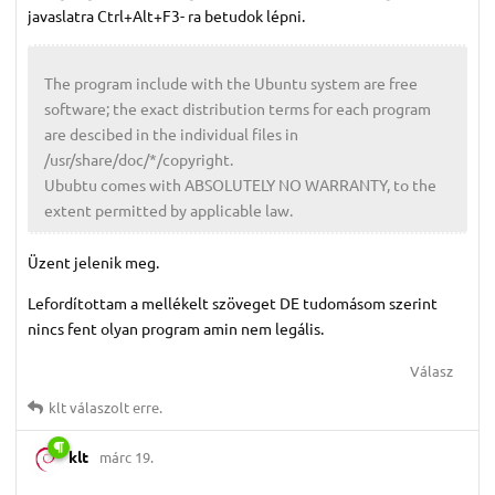
javaslatra Ctrl+Alt+F3- ra betudok lépni.
The program include with the Ubuntu system are free
software; the exact distribution terms for each program
are descibed in the individual files in
/usr/share/doc/*/copyright.
Ububtu comes with ABSOLUTELY NO WARRANTY, to the
extent permitted by applicable law.
Üzent jelenik meg.
Lefordítottam a mellékelt szöveget DE tudomásom szerint
nincs fent olyan program amin nem legális.
Válasz
klt
válaszolt erre.
klt
márc 19.