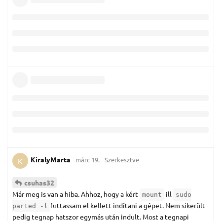
KiralyMarta
márc 19.
Szerkesztve
K
csuhas32
Már meg is van a hiba. Ahhoz, hogy a kért
ill
mount
sudo
futtassam el kellett indítani a gépet. Nem sikerült
parted -l
pedig tegnap hatszor egymás után indult. Most a tegnapi