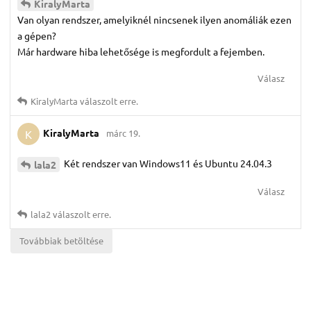
KiralyMarta
Van olyan rendszer, amelyiknél nincsenek ilyen anomáliák ezen
a gépen?
Már hardware hiba lehetősége is megfordult a fejemben.
Válasz
KiralyMarta
válaszolt erre.
KiralyMarta
márc 19.
K
Két rendszer van Windows11 és Ubuntu 24.04.3
lala2
Válasz
lala2
válaszolt erre.
Továbbiak betöltése