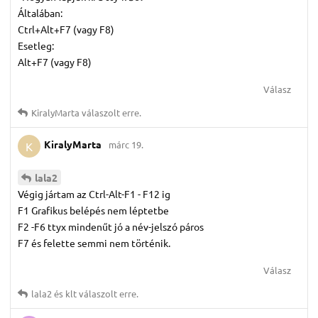
Általában:
Ctrl+Alt+F7 (vagy F8)
Esetleg:
Alt+F7 (vagy F8)
Válasz
KiralyMarta
válaszolt erre.
KiralyMarta
márc 19.
K
lala2
Végig jártam az Ctrl-Alt-F1 - F12 ig
F1 Grafikus belépés nem léptetbe
F2 -F6 ttyx mindenűt jó a név-jelszó páros
F7 és felette semmi nem történik.
Válasz
lala2
és
klt
válaszolt erre.