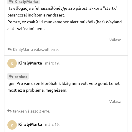
KiralyMarta
Ha elfogadja a felhasználónév/jelszó párost, akkor a "startx"
paranccsal indítom a rendszert.
Persze, ez csak X11 munkamenet alatt működik(het) Wayland
alatt valószínű nem.
Válasz
KiralyMarta
válaszolt erre.
KiralyMarta
márc 19.
K
tenkes
Igen Pro van ezen kipróbálni. Idáig nem volt vele gond. Lehet
most ez a probléma, megnézem.
Válasz
tenkes
válaszolt erre.
KiralyMarta
márc 19.
K