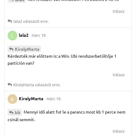
Válasz
lala2
válaszolt erre.
lala2
márc 19.
L
KiralyMarta
Kérdezték már előttem is: a Win. Ubi rendszerbetöltője 1
partíción van?
Válasz
KiralyMarta
válaszolt erre.
KiralyMarta
márc 19.
K
Mennyi idő alatt fut le a parancs most kb 1 perce nem
klt
csinál semmit.
Válasz