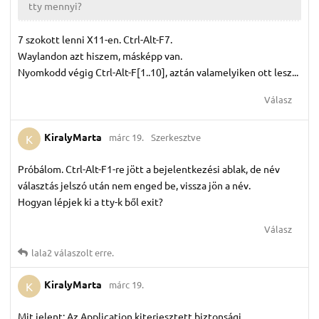
tty mennyi?
7 szokott lenni X11-en. Ctrl-Alt-F7.
Waylandon azt hiszem, másképp van.
Nyomkodd végig Ctrl-Alt-F[1..10], aztán valamelyiken ott lesz...
Válasz
KiralyMarta
márc 19.
Szerkesztve
K
Próbálom. Ctrl-Alt-F1-re jött a bejelentkezési ablak, de név
választás jelszó után nem enged be, vissza jön a név.
Hogyan lépjek ki a tty-k ből exit?
Válasz
lala2
válaszolt erre.
KiralyMarta
márc 19.
K
Mit jelent: Az Application kiterjesztett biztonsági