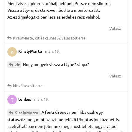
Menj vissza gdm-re, próbálj belépni! Persze nem sikerül.
Vissza a tty-re, és ctrl-c-vel lődd le a monitorozást.
Az eztirjaalog.txt-ben lesz az érdekes rész valahol.
Válasz
KiralyMarta
,
klt
és
csuhas32
válaszolt erre.
KiralyMarta
márc 19.
K
Hogy megyek vissza a ttybe? stopx?
klt
Válasz
klt
válaszolt erre.
tenkes
márc 19.
T
A fenti üzenet nem hiba csak egy
KiralyMarta
státuszüzenet, mint az azt megelőző Ubuntus jogi üzenet is.
Ezek általában nem jelennek meg, most lehet, hogy a valódi