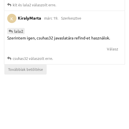
klt
és
lala2
válaszolt erre.
KiralyMarta
márc 19.
Szerkesztve
K
lala2
Szerintem igen, csuhas32 javaslatára refind-et használok.
Válasz
csuhas32
válaszolt erre.
Továbbiak betöltése