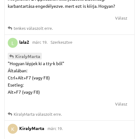
karbantartása engedélyezve. mert ezt is kiírja. Hogyan?
Válasz
tenkes
válaszolt erre.
lala2
márc 19.
Szerkesztve
L
KiralyMarta
"Hogyan lépjek ki a tty-k ből"
Általában:
Ctrl+Alt+F7 (vagy F8)
Esetleg:
Alt+F7 (vagy F8)
Válasz
KiralyMarta
válaszolt erre.
KiralyMarta
márc 19.
K