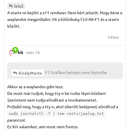
lala2
A startx-re bejött a x11 rendszer. Nem kért jelszót. Hogy kéne a
waylandot megpróbálni. Mi a különbség Ctrl-Alt-F1 és a startx
között.
Válasz
klt
márc 19.
F1 Grafikus belépés nem léptetbe
KiralyMarta
Akkor az a waylandos gdm lesz.
De most már tudjuk, hogy tty-n be tudsz lépni közben!
Szerintem nem tudja elindítani a munkamenetet.
Próbáld meg, hogy a tty-n, ahol sikerült belépned, elindítod a
sudo journalctl -f | tee >eztirjaalog.txt
parancsot.
Ez kiír valamiket, ami most nem fontos.