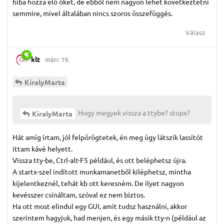
hiba hozza elő őket, de ebből nem nagyon lehet következtetni
semmire, mivel általában nincs szoros összefüggés.
Válasz
klt
márc 19.
KiralyMarta
Hogy megyek vissza a ttybe? stopx?
KiralyMarta
Hát amíg írtam, jól felpörögtetek, én meg úgy látszik lassítót
ittam kávé helyett.
Vissza tty-be, Ctrl-alt-F5 például, és ott beléphetsz újra.
A startx-szel indított munkamanetből kiléphetsz, mintha
kijelentkeznél, tehát kb ott keresném. De ilyet nagyon
kevésszer csináltam, szóval ez nem biztos.
Ha ott most elindul egy GUI, amit tudsz használni, akkor
szerintem hagyjuk, had menjen, és egy másik tty-n (például az