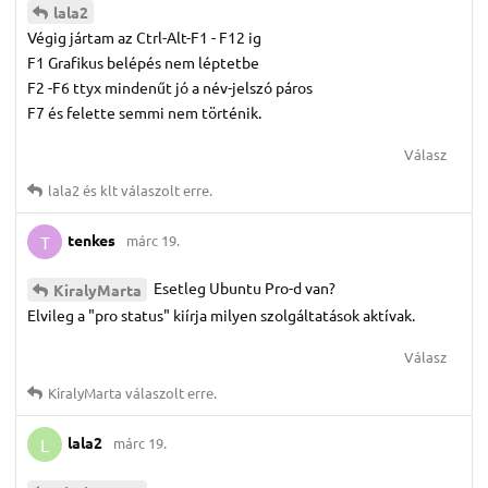
lala2
Végig jártam az Ctrl-Alt-F1 - F12 ig
F1 Grafikus belépés nem léptetbe
F2 -F6 ttyx mindenűt jó a név-jelszó páros
F7 és felette semmi nem történik.
Válasz
lala2
és
klt
válaszolt erre.
tenkes
márc 19.
T
Esetleg Ubuntu Pro-d van?
KiralyMarta
Elvileg a "pro status" kiírja milyen szolgáltatások aktívak.
Válasz
KiralyMarta
válaszolt erre.
lala2
márc 19.
L