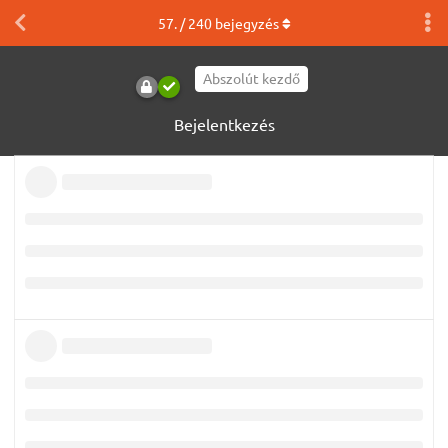
57
. /
240
bejegyzés
Abszolút kezdő
Bejelentkezés