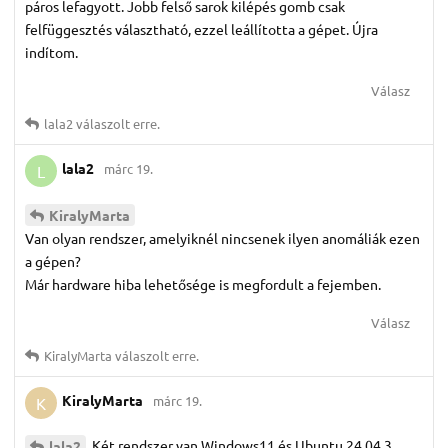
páros lefagyott. Jobb felső sarok kilépés gomb csak
felfüggesztés választható, ezzel leállította a gépet. Újra
indítom.
Válasz
lala2
válaszolt erre.
lala2
márc 19.
L
KiralyMarta
Van olyan rendszer, amelyiknél nincsenek ilyen anomáliák ezen
a gépen?
Már hardware hiba lehetősége is megfordult a fejemben.
Válasz
KiralyMarta
válaszolt erre.
KiralyMarta
márc 19.
K
Két rendszer van Windows11 és Ubuntu 24.04.3
lala2