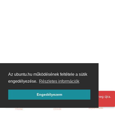
Az ubuntu.hu működésének feltétele a sütik
engedélyezése.
Részletes információk
Engedélyezem
Hoppá! Valami hiba történt. Frissítse az oldalt és próbálja meg újra.
Bejelentkezés
Főoldal
Címkék