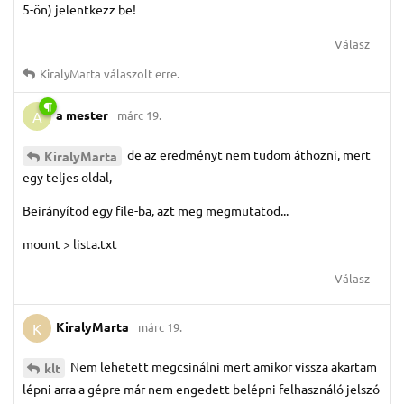
5-ön) jelentkezz be!
Válasz
KiralyMarta
válaszolt erre.
a mester
márc 19.
A
de az eredményt nem tudom áthozni, mert
KiralyMarta
egy teljes oldal,
Beirányítod egy file-ba, azt meg megmutatod...
mount > lista.txt
Válasz
KiralyMarta
márc 19.
K
Nem lehetett megcsinálni mert amikor vissza akartam
klt
lépni arra a gépre már nem engedett belépni felhasználó jelszó