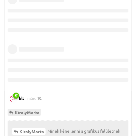
klt
márc 19.
KiralyMarta
Minek kéne lenni a grafikus felületnek
KiralyMarta