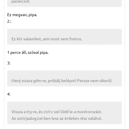
parancsot.
Ez megvan, pipa.
2.:
Ez kiír valamiket, ami most nem fontos.
1 perce áll, szóval pipa.
3:
Menj vissza gdm-re, próbálj belépni! Persze nem sikerül.
4:
Vissza a tty-re, és ctrl-c-vel lődd le a monitorozást.
Az eztirjaalog.txt-ben lesz az érdekes rész valahol.