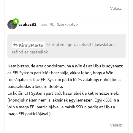
Válasz
csuhas32
márc 19.
Szerkesztve
Szerintem igen, csuhas32 javaslatára
KiralyMarta
refind-et használok.
Nem biztos, de arra gondoltam, ha a Win és az Ubu is ugyanazt
az EFI System partíciót használja, akkor lehet, hogy a Win
fogságába esik az EFI System partíció és valahogy ebből jön a
panaszkodás a Secure Boot-ra.
Én külön EFI System partíciót használnék a két rendszernek.
(Mondjuk nálam nem is laknának egy lemezen. Egyik SSD-n a
Win a maga EFI partíciójával, a másik SSD-n pedig az Ubu a
maga EFI partíciójával.)
Válasz