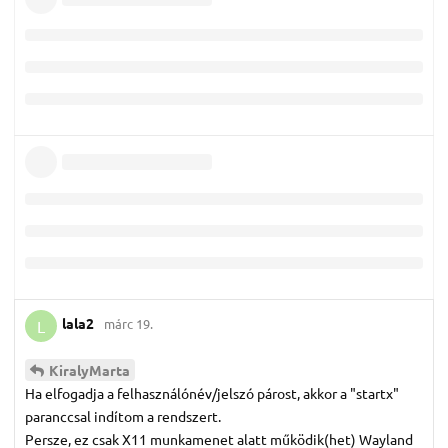
lala2
márc 19.
L
KiralyMarta
Ha elfogadja a felhasználónév/jelszó párost, akkor a "startx"
paranccsal indítom a rendszert.
Persze, ez csak X11 munkamenet alatt működik(het) Wayland