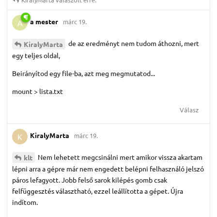
a mester
márc 19.
A
de az eredményt nem tudom áthozni, mert
KiralyMarta
egy teljes oldal,
Beirányítod egy file-ba, azt meg megmutatod...
mount > lista.txt
Válasz
KiralyMarta
márc 19.
K
Nem lehetett megcsinálni mert amikor vissza akartam
klt
lépni arra a gépre már nem engedett belépni felhasználó jelszó
páros lefagyott. Jobb felső sarok kilépés gomb csak
felfüggesztés választható, ezzel leállította a gépet. Újra
indítom.