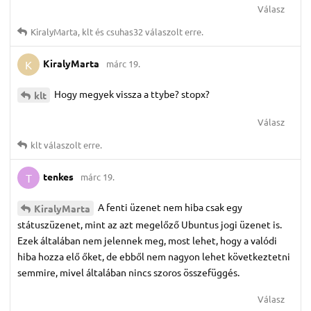
Válasz
KiralyMarta
,
klt
és
csuhas32
válaszolt erre.
KiralyMarta
márc 19.
K
Hogy megyek vissza a ttybe? stopx?
klt
Válasz
klt
válaszolt erre.
tenkes
márc 19.
T
A fenti üzenet nem hiba csak egy
KiralyMarta
státuszüzenet, mint az azt megelőző Ubuntus jogi üzenet is.
Ezek általában nem jelennek meg, most lehet, hogy a valódi
hiba hozza elő őket, de ebből nem nagyon lehet következtetni
semmire, mivel általában nincs szoros összefüggés.
Válasz