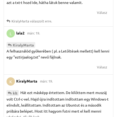
azt a txt-t hozd ide, hátha látuk benne valamit.
Válasz
KiralyMarta
válaszolt erre.
lala2
márc 19.
L
KiralyMarta
A felhasználód gyökerében ( pl. a Letöltések mellett) kell lenni
egy "eztirjaalog.txt" nevű fájlnak.
Válasz
KiralyMarta
márc 19.
K
Hát ezt másképp értettem. De kilöttem mert muszáj
klt
volt Ctrl-c-vel. Majd újra indítottam indítottam egy Windows-t
elindult, leállítottam. Indítottam az Ubuntut és a második
próbára belépet. Most itt hagyom futni mert el kell menni