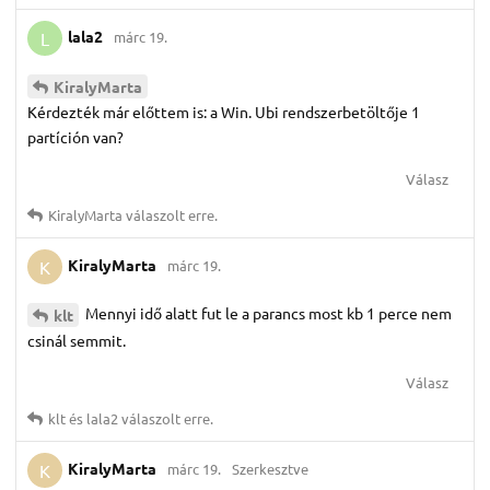
lala2
márc 19.
L
KiralyMarta
Kérdezték már előttem is: a Win. Ubi rendszerbetöltője 1
partíción van?
Válasz
KiralyMarta
válaszolt erre.
KiralyMarta
márc 19.
K
Mennyi idő alatt fut le a parancs most kb 1 perce nem
klt
csinál semmit.
Válasz
klt
és
lala2
válaszolt erre.
KiralyMarta
márc 19.
Szerkesztve
K