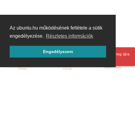
Az ubuntu.hu működésének feltétele a sütik
engedélyezése.
Részletes információk
Engedélyezem
Hoppá! Valami hiba történt. Frissítse az oldalt és próbálja meg újra.
Bejelentkezés
Főoldal
Címkék