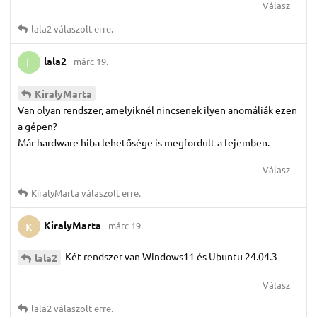
Válasz
lala2
válaszolt erre.
lala2
márc 19.
L
KiralyMarta
Van olyan rendszer, amelyiknél nincsenek ilyen anomáliák ezen
a gépen?
Már hardware hiba lehetősége is megfordult a fejemben.
Válasz
KiralyMarta
válaszolt erre.
KiralyMarta
márc 19.
K
Két rendszer van Windows11 és Ubuntu 24.04.3
lala2
Válasz
lala2
válaszolt erre.