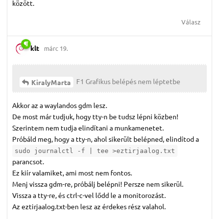
között.
Válasz
klt
márc 19.
F1 Grafikus belépés nem léptetbe
KiralyMarta
Akkor az a waylandos gdm lesz.
De most már tudjuk, hogy tty-n be tudsz lépni közben!
Szerintem nem tudja elindítani a munkamenetet.
Próbáld meg, hogy a tty-n, ahol sikerült belépned, elindítod a
sudo journalctl -f | tee >eztirjaalog.txt
parancsot.
Ez kiír valamiket, ami most nem fontos.
Menj vissza gdm-re, próbálj belépni! Persze nem sikerül.
Vissza a tty-re, és ctrl-c-vel lődd le a monitorozást.
Az eztirjaalog.txt-ben lesz az érdekes rész valahol.