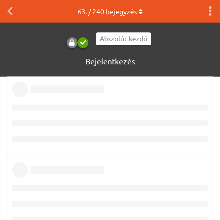
63
. /
240
bejegyzés
Abszolút kezdő
Bejelentkezés