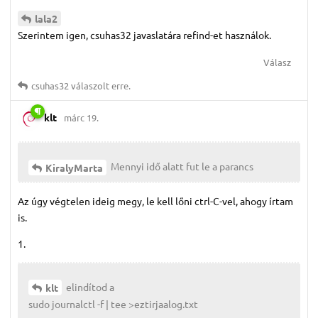
lala2
Szerintem igen, csuhas32 javaslatára refind-et használok.
Válasz
csuhas32
válaszolt erre.
klt
márc 19.
Mennyi idő alatt fut le a parancs
KiralyMarta
Az úgy végtelen ideig megy, le kell lőni ctrl-C-vel, ahogy írtam
is.
1.
elindítod a
klt
sudo journalctl -f | tee >eztirjaalog.txt