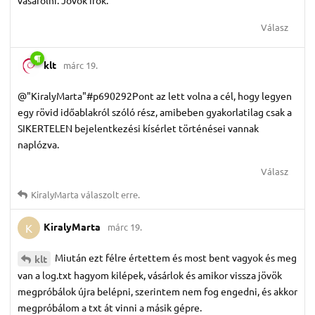
vásárolni. Jövök írok.
Válasz
klt
márc 19.
@"KiralyMarta"#p690292Pont az lett volna a cél, hogy legyen
egy rövid időablakról szóló rész, amibeben gyakorlatilag csak a
SIKERTELEN bejelentkezési kísérlet történései vannak
naplózva.
Válasz
KiralyMarta
válaszolt erre.
KiralyMarta
márc 19.
K
Miután ezt félre értettem és most bent vagyok és meg
klt
van a log.txt hagyom kilépek, vásárlok és amikor vissza jövök
megpróbálok újra belépni, szerintem nem fog engedni, és akkor
megpróbálom a txt át vinni a másik gépre.