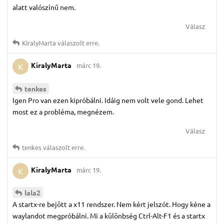
alatt valószínű nem.
Válasz
KiralyMarta
válaszolt erre.
KiralyMarta
márc 19.
K
tenkes
Igen Pro van ezen kipróbálni. Idáig nem volt vele gond. Lehet
most ez a probléma, megnézem.
Válasz
tenkes
válaszolt erre.
KiralyMarta
márc 19.
K
lala2
A startx-re bejött a x11 rendszer. Nem kért jelszót. Hogy kéne a
waylandot megpróbálni. Mi a különbség Ctrl-Alt-F1 és a startx