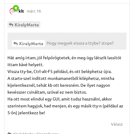
klt
márc 19.
KiralyMarta
Hogy megyek vissza a ttybe? stopx?
KiralyMarta
Hát amíg írtam, jól felpörögtetek, én meg úgy látszik lassítót
ittam kávé helyett.
Vissza tty-be, Ctrl-alt-F5 például, és ott beléphetsz újra.
A startx-szel indított munkamanetből kiléphetsz, mintha
kijelentkeznél, tehát kb ott keresném. De ilyet nagyon
kevésszer csináltam, szóval ez nem biztos.
Ha ott most elindul egy GUI, amit tudsz használni, akkor
szerintem hagyjuk, had menjen, és egy másik tty-n (például az
5-ön) jelentkezz be!
Válasz
KiralyMarta
válaszolt erre.