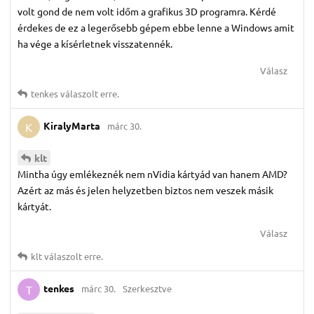
volt gond de nem volt időm a grafikus 3D programra. Kérdé
érdekes de ez a legerősebb gépem ebbe lenne a Windows amit
ha vége a kísérletnek visszatennék.
Válasz
tenkes
válaszolt erre.
KiralyMarta
márc 30.
K
klt
Mintha úgy emlékeznék nem nVidia kártyád van hanem AMD?
Azért az más és jelen helyzetben biztos nem veszek másik
kártyát.
Válasz
klt
válaszolt erre.
tenkes
márc 30.
Szerkesztve
T