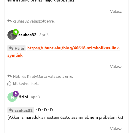
Válasz
csuhas32
válaszolt erre.
csuhas32
ápr 3.
https://ubuntu.hu/blog/46618-szimbolikus-link-
Htibi
symlink
Válasz
Htibi
és
KiralyMarta
válaszolt erre.
klt
kedveli ezt.
Htibi
ápr 3.
H
:-D :-D :-D
csuhas32
(Akkor is maradok a mostani csatolásaimnál, nem próbálom ki.)
Válasz