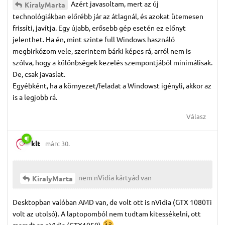
Azért javasoltam, mert az új
KiralyMarta
technológiákban előrébb jár az átlagnál, és azokat ütemesen
frissíti, javítja. Egy újabb, erősebb gép esetén ez előnyt
jelenthet. Ha én, mint szinte full Windows használó
megbirkózom vele, szerintem bárki képes rá, arról nem is
szólva, hogy a különbségek kezelés szempontjából minimálisak.
De, csak javaslat.
Egyébként, ha a környezet/feladat a Windowst igényli, akkor az
is a legjobb rá.
Válasz
klt
márc 30.
nem nVidia kártyád van
KiralyMarta
Desktopban valóban AMD van, de volt ott is nVidia (GTX 1080Ti
volt az utolsó). A laptopomból nem tudtam kitessékelni, ott
maradt az nVidia (GTX1050)