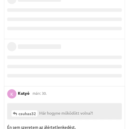
Kutyó
márc 30.
K
Már hogyne működött volna?!
csuhas32
Én sem szeretem az álértetlenkedést.