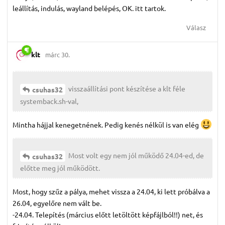
leállítás, indulás, wayland belépés, OK. itt tartok.
Válasz
klt
márc 30.
visszaállítási pont készítése a klt féle
csuhas32
systemback.sh-val,
Mintha hájjal kenegetnének. Pedig kenés nélkül is van elég
Most volt egy nem jól működő 24.04-ed, de
csuhas32
előtte meg jól működött.
Most, hogy szűz a pálya, mehet vissza a 24.04, ki lett próbálva a
26.04, egyelőre nem vált be.
-24.04. Telepítés (március előtt letöltött képfájlból!!) net, és