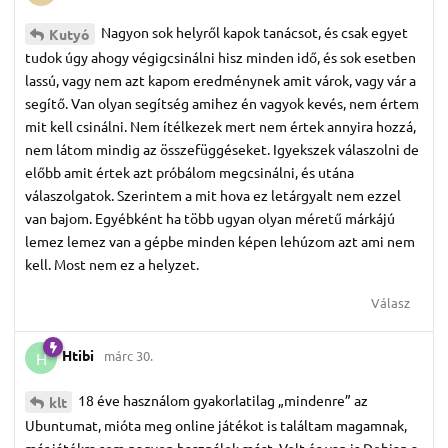
Nagyon sok helyről kapok tanácsot, és csak egyet
Kutyó
tudok úgy ahogy végigcsinálni hisz minden idő, és sok esetben
lassú, vagy nem azt kapom eredménynek amit várok, vagy vár a
segítő. Van olyan segítség amihez én vagyok kevés, nem értem
mit kell csinálni. Nem ítélkezek mert nem értek annyira hozzá,
nem látom mindig az összefüggéseket. Igyekszek válaszolni de
előbb amit értek azt próbálom megcsinálni, és utána
válaszolgatok. Szerintem a mit hova ez letárgyalt nem ezzel
van bajom. Egyébként ha több ugyan olyan méretű márkájú
lemez lemez van a gépbe minden képen lehúzom azt ami nem
kell. Most nem ez a helyzet.
Válasz
Htibi
márc 30.
H
18 éve használom gyakorlatilag „mindenre” az
klt
Ubuntumat, mióta meg online játékot is találtam magamnak,
már játékra sem nagyon használok mást. Volt és van is Debian a