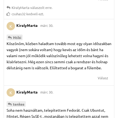
KiralyMarta
válaszolt erre.
csuhas32
kedveli ezt.
KiralyMarta
márc 30.
K
Htibi
Köszönöm, közben haladtam tovább most egy olyan időszakban
vagyok (nem sokára voltam) hogy kevés az időm és bánt ha
valami nem jól működik valószínűleg lehetett volna hagyni és
kísérletezni. Még ezen sincs semmi csak a rendszer és holnap
délutánig nem is változik. Elültetted a bogarat a fülembe.
Válasz
KiralyMarta
márc 30.
K
tenkes
Soha nem használtam, telepítettem Fedorát. Csak Ubuntut,
Mintet, Régen SuSE-t , mostanában is telepítettem azzal nem