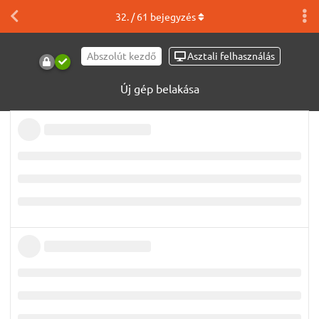
32
. /
61
bejegyzés
Abszolút kezdő
Asztali felhasználás
Új gép belakása