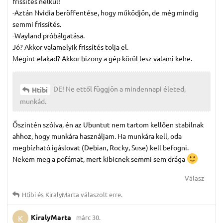
frissítés nélkül!
-Aztán Nvidia beröffentése, hogy működjön, de még mindig
semmi frissítés.
-Wayland próbálgatása.
Jó? Akkor valamelyik frissítés tolja el.
Megint elakad? Akkor bizony a gép körül lesz valami kehe.
DE! Ne ettől függjön a mindennapi életed,
Htibi
munkád.
Őszintén szólva, én az Ubuntut nem tartom kellően stabilnak
ahhoz, hogy munkára használjam. Ha munkára kell, oda
megbízható igáslovat (Debian, Rocky, Suse) kell befogni.
Nekem meg a pofámat, mert kibicnek semmi sem drága
Válasz
Htibi
és
KiralyMarta
válaszolt erre.
KiralyMarta
márc 30.
K