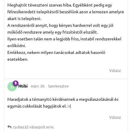
Meghajtót téveszteni szarvas hiba. Egyébként pedig egy
félresikeredett telepítésről beszélünk azon a lemezen amelyre
akart is telepíteni.
A rendszeréről annyit, hogy kényes hardverrel volt egy jól
működő rendszere amely egy frissítéstől elszállt.
Ilyen esetben talán nem a legjobb friss, instabil rendszerekkel
erőlködni.
Emlékezz, nekem milyen tanácsokat adtatok hasonló
esetekben.
Válasz
Htibi
márc 30.
Szerkesztve
H
Maradjatok a témanyitó kérdéseinek a megválaszolásánál és
egymás cukkolását hagyjátok el. :-(
Válasz
csuhas32
válaszolt erre.