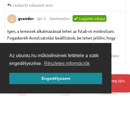
csuhas32
válaszolt erre.
gvandor
ápr 3.
Szerkesztve
Legjobb válasz
G
Igen, a lemezek alkalmazással lehet az fstab-ot módosítani.
Fogaskerék ikon/csatolási beállítások, be lehet jelölni, hogy
indításkor csatolva legyen.
Válasz
Az ubuntu.hu működésének feltétele a sütik
engedélyezése.
Részletes információk
Továbbiak betöltése
Engedélyezem
Hoppá! Valami hiba történt. Frissítse az oldalt és próbálja meg újra.
Bejelentkezés
Főoldal
Címkék