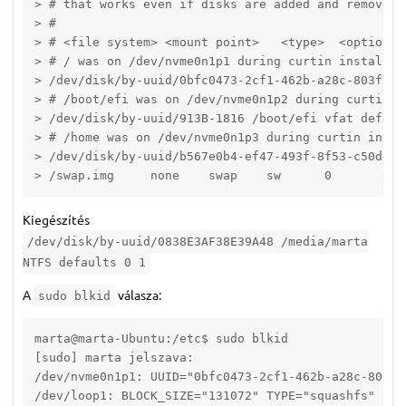
> # that works even if disks are added and removed. 
> #

> # <file system> <mount point>   <type>  <options> 
> # / was on /dev/nvme0n1p1 during curtin installati
> /dev/disk/by-uuid/0bfc0473-2cf1-462b-a28c-803f28f
> # /boot/efi was on /dev/nvme0n1p2 during curtin in
> /dev/disk/by-uuid/913B-1816 /boot/efi vfat default
> # /home was on /dev/nvme0n1p3 during curtin instal
> /dev/disk/by-uuid/b567e0b4-ef47-493f-8f53-c50d466
> /swap.img	none	swap	sw	0	0
Kiegészítés
/dev/disk/by-uuid/0838E3AF38E39A48 /media/marta
NTFS defaults 0 1
A
válasza:
sudo blkid
marta@marta-Ubuntu:/etc$ sudo blkid

[sudo] marta jelszava: 

/dev/nvme0n1p1: UUID="0bfc0473-2cf1-462b-a28c-803f2
/dev/loop1: BLOCK_SIZE="131072" TYPE="squashfs"
