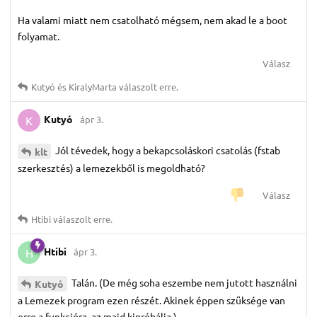
Ha valami miatt nem csatolható mégsem, nem akad le a boot
folyamat.
Válasz
Kutyó
és
KiralyMarta
válaszolt erre.
Kutyó
ápr 3.
K
Jól tévedek, hogy a bekapcsoláskori csatolás (fstab
klt
szerkesztés) a lemezekből is megoldható?
Válasz
Htibi
válaszolt erre.
Htibi
ápr 3.
H
Talán. (De még soha eszembe nem jutott használni
Kutyó
a Lemezek program ezen részét. Akinek éppen szüksége van
erre a funkcióra, az majd kipróbálja.)