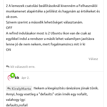
2 A lemezek csatolási beállításoknál kivenném a Felhasználói
munkamenet alapértéke a jelölést és hagynám az értékeket és
ok-zom.
Szivem szerint a második lehetőséget választanám.
OFF
A refind indulásakor most is 2 Ubuntu ikon van de csak az
egyikkel indul a rendszer a másik lehet valamilyen javításra
lenne jó de nem nekem, mert fogalmamsincs mit ír ki
ON
Válasz
klt
válaszolt erre.
klt
ápr 2.
Nekem a kiegészítés ránézésre jónak tűnik.
KiralyMarta
Annyi, hogy esetleg a "defaults" után írnék egy nofailt,
valahogy így:
defaults,nofail