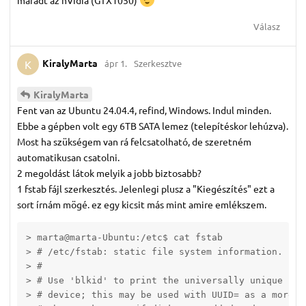
Válasz
KiralyMarta
ápr 1.
Szerkesztve
K
KiralyMarta
Fent van az Ubuntu 24.04.4, refind, Windows. Indul minden.
Ebbe a gépben volt egy 6TB SATA lemez (telepítéskor lehúzva).
Most ha szükségem van rá felcsatolható, de szeretném
automatikusan csatolni.
2 megoldást látok melyik a jobb biztosabb?
1 fstab fájl szerkesztés. Jelenlegi plusz a "Kiegészítés" ezt a
sort írnám mögé. ez egy kicsit más mint amire emlékszem.
> marta@marta-Ubuntu:/etc$ cat fstab

> # /etc/fstab: static file system information.

> #

> # Use 'blkid' to print the universally unique iden
> # device; this may be used with UUID= as a more r