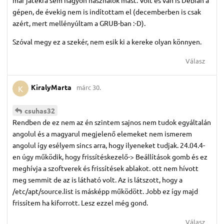
gépen, de évekig nem is indítottam el (decemberben is csak
azért, mert mellényúltam a GRUB-ban :-D).
Szóval megy ez a szekér, nem esik ki a kereke olyan könnyen.
Válasz
KiralyMarta
márc 30.
K
csuhas32
Rendben de ez nem az én szintem sajnos nem tudok egyáltalán
angolul és a magyarul megjelenő elemeket nem ismerem
angolul így esélyem sincs arra, hogy ilyeneket tudjak. 24.04.4-
en úgy működik, hogy frissítéskezelő-> Beállítások gomb és ez
meghívja a szoftverek és frissítések ablakot. ott nem hívott
meg semmit de az is látható volt. Az is látszott, hogy a
/etc/apt/source.list is másképp működött. Jobb ez így majd
frissítem ha kiforrott. Lesz ezzel még gond.
Válasz