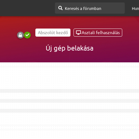
Hun
Abszolút kezdő
Asztali felhasználás
Új gép belakása