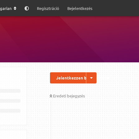
garian
Regisztráció
Bejelentkezés
Jelentkezzen be a válaszhoz
Eredeti bejegyzés