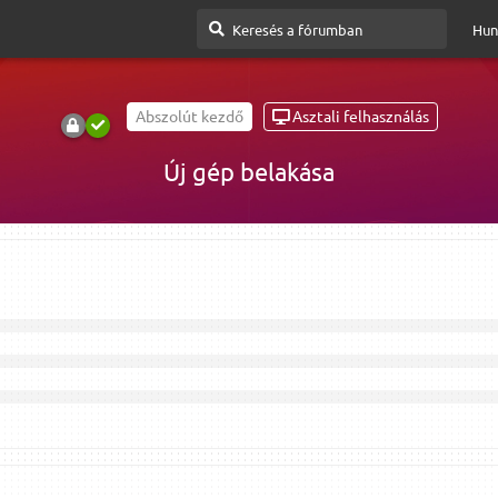
Hun
Abszolút kezdő
Asztali felhasználás
Új gép belakása