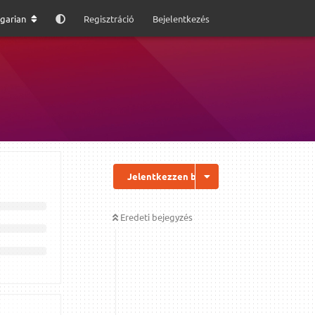
garian
Regisztráció
Bejelentkezés
Jelentkezzen be a válaszhoz
Eredeti bejegyzés