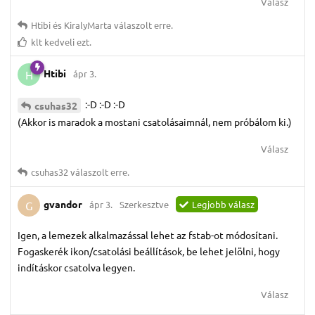
Válasz
Htibi
és
KiralyMarta
válaszolt erre.
klt
kedveli ezt.
Htibi
ápr 3.
H
:-D :-D :-D
csuhas32
(Akkor is maradok a mostani csatolásaimnál, nem próbálom ki.)
Válasz
csuhas32
válaszolt erre.
gvandor
ápr 3.
Szerkesztve
Legjobb válasz
G
Igen, a lemezek alkalmazással lehet az fstab-ot módosítani.
Fogaskerék ikon/csatolási beállítások, be lehet jelölni, hogy
indításkor csatolva legyen.
Válasz