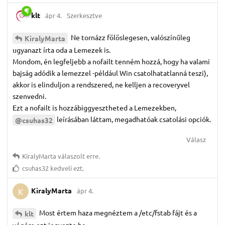
klt
ápr 4.
Szerkesztve
Ne tornázz fölöslegesen, valószínűleg
KiralyMarta
ugyanazt írta oda a Lemezek is.
Mondom, én legfeljebb a nofailt tenném hozzá, hogy ha valami
bajság adódik a lemezzel -például Win csatolhatatlanná teszi),
akkor is elinduljon a rendszered, ne kelljen a recoveryvel
szenvedni.
Ezt a nofailt is hozzábiggyesztheted a Lemezekben,
leírásában láttam, megadhatóak csatolási opciók.
@csuhas32
Válasz
KiralyMarta
válaszolt erre.
csuhas32
kedveli ezt.
KiralyMarta
ápr 4.
K
Most értem haza megnéztem a /etc/fstab fájt és a
klt
végére ezt jegyezte be.