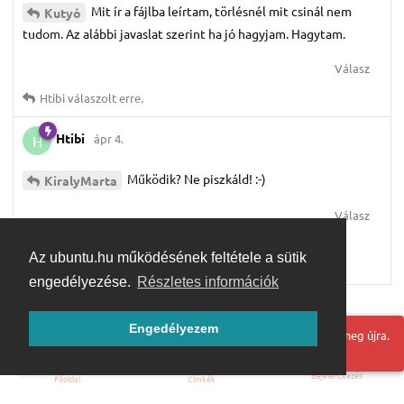
Mit ír a fájlba leírtam, törlésnél mit csinál nem
Kutyó
tudom. Az alábbi javaslat szerint ha jó hagyjam. Hagytam.
Válasz
Htibi
válaszolt erre.
Htibi
ápr 4.
H
Működik? Ne piszkáld! :-)
KiralyMarta
Válasz
KiralyMarta
válaszolt erre.
Az ubuntu.hu működésének feltétele a sütik
csuhas32
kedveli ezt.
engedélyezése.
Részletes információk
Továbbiak betöltése
Engedélyezem
Hoppá! Valami hiba történt. Frissítse az oldalt és próbálja meg újra.
Bejelentkezés
Főoldal
Címkék