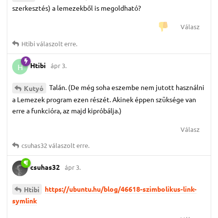
szerkesztés) a lemezekből is megoldható?
Válasz
Htibi
válaszolt erre.
Htibi
ápr 3.
H
Talán. (De még soha eszembe nem jutott használni
Kutyó
a Lemezek program ezen részét. Akinek éppen szüksége van
erre a funkcióra, az majd kipróbálja.)
Válasz
csuhas32
válaszolt erre.
csuhas32
ápr 3.
https://ubuntu.hu/blog/46618-szimbolikus-link-
Htibi
symlink