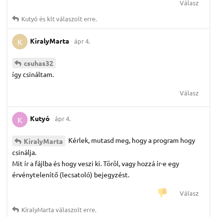
Válasz
Kutyó
és
klt
válaszolt erre.
KiralyMarta
ápr 4.
K
csuhas32
így csináltam.
Válasz
Kutyó
ápr 4.
K
Kérlek, mutasd meg, hogy a program hogy
KiralyMarta
csinálja.
Mit ír a fájlba és hogy veszi ki. Töröl, vagy hozzá ír-e egy
érvénytelenítő (lecsatoló) bejegyzést.
Válasz
KiralyMarta
válaszolt erre.