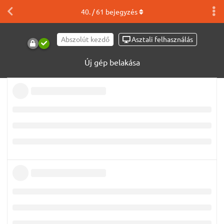
40
. /
61
bejegyzés
Abszolút kezdő
Asztali felhasználás
Új gép belakása