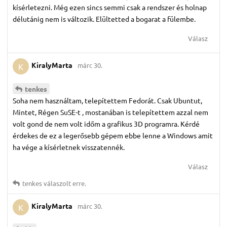
kísérletezni. Még ezen sincs semmi csak a rendszer és holnap
délutánig nem is változik. Elültetted a bogarat a fülembe.
Válasz
KiralyMarta
márc 30.
K
tenkes
Soha nem használtam, telepítettem Fedorát. Csak Ubuntut,
Mintet, Régen SuSE-t , mostanában is telepítettem azzal nem
volt gond de nem volt időm a grafikus 3D programra. Kérdé
érdekes de ez a legerősebb gépem ebbe lenne a Windows amit
ha vége a kísérletnek visszatennék.
Válasz
tenkes
válaszolt erre.
KiralyMarta
márc 30.
K