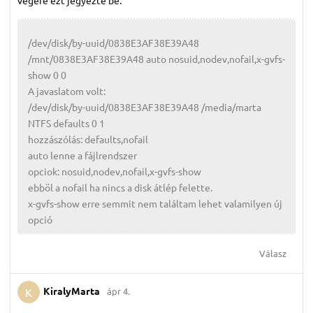
/dev/disk/by-uuid/0838E3AF38E39A48
/mnt/0838E3AF38E39A48 auto nosuid,nodev,nofail,x-gvfs-
show 0 0
A javaslatom volt:
/dev/disk/by-uuid/0838E3AF38E39A48 /media/marta
NTFS defaults 0 1
hozzászólás: defaults,nofail
auto lenne a fájlrendszer
opciok: nosuid,nodev,nofail,x-gvfs-show
ebböl a nofail ha nincs a disk átlép felette.
x-gvfs-show erre semmit nem találtam lehet valamilyen új
opció
Válasz
KiralyMarta
ápr 4.
K