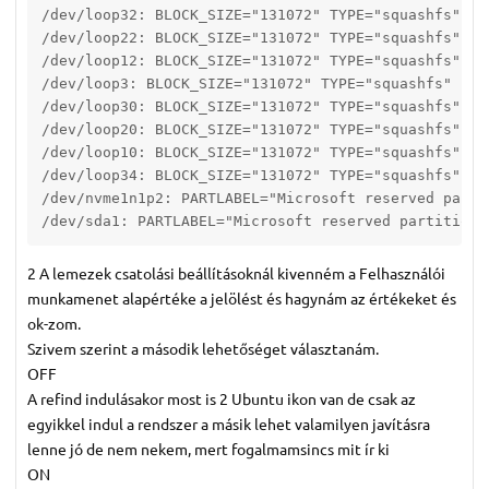
/dev/loop32: BLOCK_SIZE="131072" TYPE="squashfs"

/dev/loop22: BLOCK_SIZE="131072" TYPE="squashfs"

/dev/loop12: BLOCK_SIZE="131072" TYPE="squashfs"

/dev/loop3: BLOCK_SIZE="131072" TYPE="squashfs"

/dev/loop30: BLOCK_SIZE="131072" TYPE="squashfs"

/dev/loop20: BLOCK_SIZE="131072" TYPE="squashfs"

/dev/loop10: BLOCK_SIZE="131072" TYPE="squashfs"

/dev/loop34: BLOCK_SIZE="131072" TYPE="squashfs"

/dev/nvme1n1p2: PARTLABEL="Microsoft reserved parti
/dev/sda1: PARTLABEL="Microsoft reserved partition"
2 A lemezek csatolási beállításoknál kivenném a Felhasználói
munkamenet alapértéke a jelölést és hagynám az értékeket és
ok-zom.
Szivem szerint a második lehetőséget választanám.
OFF
A refind indulásakor most is 2 Ubuntu ikon van de csak az
egyikkel indul a rendszer a másik lehet valamilyen javításra
lenne jó de nem nekem, mert fogalmamsincs mit ír ki
ON