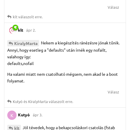
Válasz
klt
válaszolt erre.
klt
ápr 2.
Nekem a kiegészítés ránézésre jónak tűnik.
KiralyMarta
Annyi, hogy esetleg a "defaults" után írnék egy nofailt,
valahogy így:
defaults,nofail
Ha valami miatt nem csatolható mégsem, nem akad le a boot
folyamat.
Válasz
Kutyó
és
KiralyMarta
válaszolt erre.
Kutyó
ápr 3.
K
Jól tévedek, hogy a bekapcsoláskori csatolás (fstab
klt