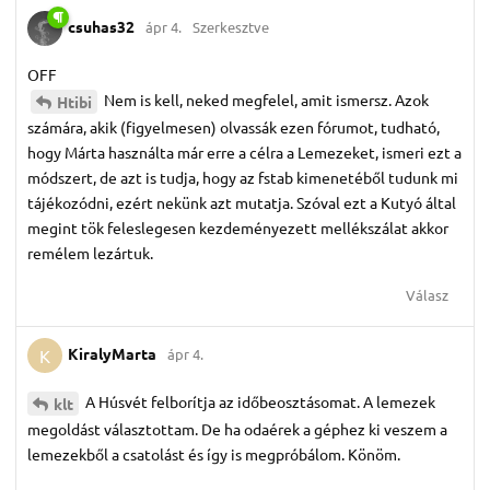
csuhas32
ápr 4.
Szerkesztve
OFF
Nem is kell, neked megfelel, amit ismersz. Azok
Htibi
számára, akik (figyelmesen) olvassák ezen fórumot, tudható,
hogy Márta használta már erre a célra a Lemezeket, ismeri ezt a
módszert, de azt is tudja, hogy az fstab kimenetéből tudunk mi
tájékozódni, ezért nekünk azt mutatja. Szóval ezt a Kutyó által
megint tök feleslegesen kezdeményezett mellékszálat akkor
remélem lezártuk.
Válasz
KiralyMarta
ápr 4.
K
A Húsvét felborítja az időbeosztásomat. A lemezek
klt
megoldást választottam. De ha odaérek a géphez ki veszem a
lemezekből a csatolást és így is megpróbálom. Könöm.