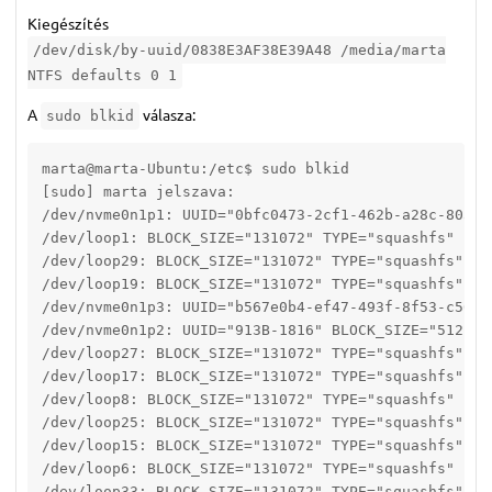
Kiegészítés
/dev/disk/by-uuid/0838E3AF38E39A48 /media/marta
NTFS defaults 0 1
A
válasza:
sudo blkid
marta@marta-Ubuntu:/etc$ sudo blkid

[sudo] marta jelszava: 

/dev/nvme0n1p1: UUID="0bfc0473-2cf1-462b-a28c-803f2
/dev/loop1: BLOCK_SIZE="131072" TYPE="squashfs"

/dev/loop29: BLOCK_SIZE="131072" TYPE="squashfs"

/dev/loop19: BLOCK_SIZE="131072" TYPE="squashfs"

/dev/nvme0n1p3: UUID="b567e0b4-ef47-493f-8f53-c50d4
/dev/nvme0n1p2: UUID="913B-1816" BLOCK_SIZE="512" T
/dev/loop27: BLOCK_SIZE="131072" TYPE="squashfs"

/dev/loop17: BLOCK_SIZE="131072" TYPE="squashfs"

/dev/loop8: BLOCK_SIZE="131072" TYPE="squashfs"

/dev/loop25: BLOCK_SIZE="131072" TYPE="squashfs"

/dev/loop15: BLOCK_SIZE="131072" TYPE="squashfs"

/dev/loop6: BLOCK_SIZE="131072" TYPE="squashfs"

/dev/loop33: BLOCK_SIZE="131072" TYPE="squashfs"
