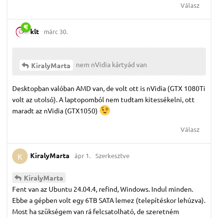
Válasz
klt
márc 30.
nem nVidia kártyád van
KiralyMarta
Desktopban valóban AMD van, de volt ott is nVidia (GTX 1080Ti
volt az utolsó). A laptopomból nem tudtam kitessékelni, ott
maradt az nVidia (GTX1050)
Válasz
KiralyMarta
ápr 1.
Szerkesztve
K
KiralyMarta
Fent van az Ubuntu 24.04.4, refind, Windows. Indul minden.
Ebbe a gépben volt egy 6TB SATA lemez (telepítéskor lehúzva).
Most ha szükségem van rá felcsatolható, de szeretném