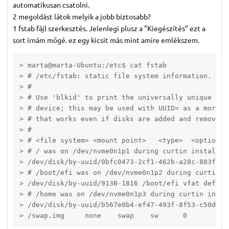
automatikusan csatolni.
2 megoldást látok melyik a jobb biztosabb?
1 fstab fájl szerkesztés. Jelenlegi plusz a "Kiegészítés" ezt a
sort írnám mögé. ez egy kicsit más mint amire emlékszem.
> marta@marta-Ubuntu:/etc$ cat fstab

> # /etc/fstab: static file system information.

> #

> # Use 'blkid' to print the universally unique iden
> # device; this may be used with UUID= as a more r
> # that works even if disks are added and removed. 
> #

> # <file system> <mount point>   <type>  <options> 
> # / was on /dev/nvme0n1p1 during curtin installati
> /dev/disk/by-uuid/0bfc0473-2cf1-462b-a28c-803f28f
> # /boot/efi was on /dev/nvme0n1p2 during curtin in
> /dev/disk/by-uuid/913B-1816 /boot/efi vfat default
> # /home was on /dev/nvme0n1p3 during curtin instal
> /dev/disk/by-uuid/b567e0b4-ef47-493f-8f53-c50d466
> /swap.img	none	swap	sw	0	0