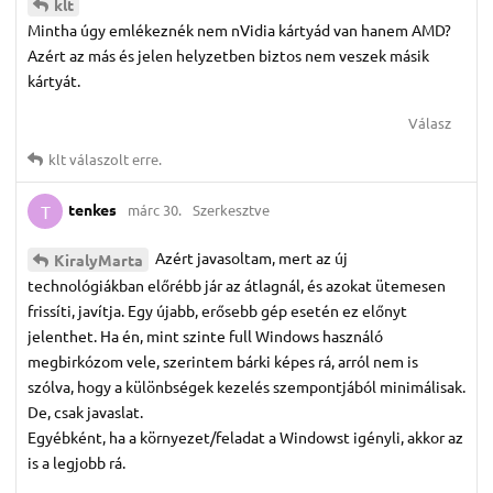
klt
Mintha úgy emlékeznék nem nVidia kártyád van hanem AMD?
Azért az más és jelen helyzetben biztos nem veszek másik
kártyát.
Válasz
klt
válaszolt erre.
tenkes
márc 30.
Szerkesztve
T
Azért javasoltam, mert az új
KiralyMarta
technológiákban előrébb jár az átlagnál, és azokat ütemesen
frissíti, javítja. Egy újabb, erősebb gép esetén ez előnyt
jelenthet. Ha én, mint szinte full Windows használó
megbirkózom vele, szerintem bárki képes rá, arról nem is
szólva, hogy a különbségek kezelés szempontjából minimálisak.
De, csak javaslat.
Egyébként, ha a környezet/feladat a Windowst igényli, akkor az
is a legjobb rá.