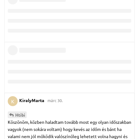
KiralyMarta
márc 30.
K
Htibi
Köszönöm, közben haladtam tovább most egy olyan időszakban
vagyok (nem sokára voltam) hogy kevés az időm és bánt ha
valami nem jól működik valószínűleg lehetett volna hagyni és