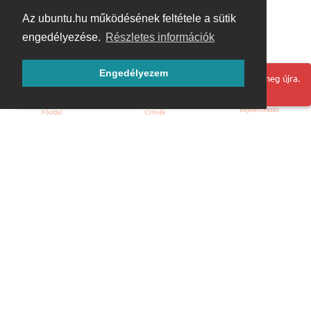
Az ubuntu.hu működésének feltétele a sütik
engedélyezése.
Részletes információk
Engedélyezem
Hoppá! Valami hiba történt. Frissítse az oldalt és próbálja meg újra.
Bejelentkezés
Főoldal
Címkék
Kezdőoldal
Blog
ÁSZF
Szabályzat
Kapcsolat
ubuntu.hu :: Magyar Ubuntu Közösség
© 2007 – 2026