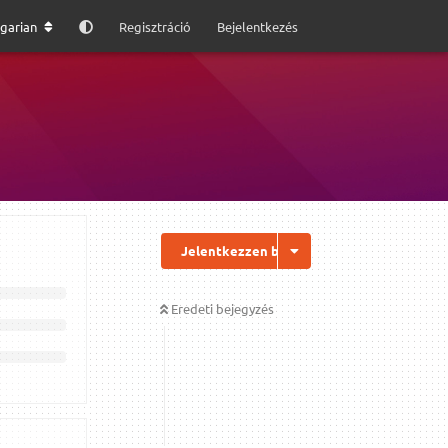
garian
Regisztráció
Bejelentkezés
Jelentkezzen be a válaszhoz
Eredeti bejegyzés