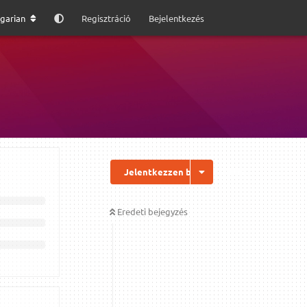
garian
Regisztráció
Bejelentkezés
Jelentkezzen be a válaszhoz
Eredeti bejegyzés