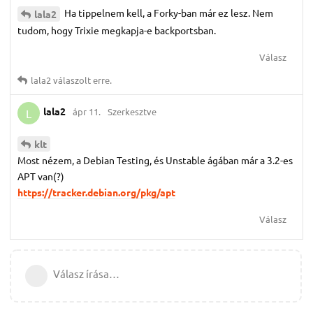
Ha tippelnem kell, a Forky-ban már ez lesz. Nem
lala2
tudom, hogy Trixie megkapja-e backportsban.
Válasz
lala2
válaszolt erre.
lala2
ápr 11.
Szerkesztve
L
klt
Most nézem, a Debian Testing, és Unstable ágában már a 3.2-es
APT van(?)
https://tracker.debian.org/pkg/apt
Válasz
Válasz írása…