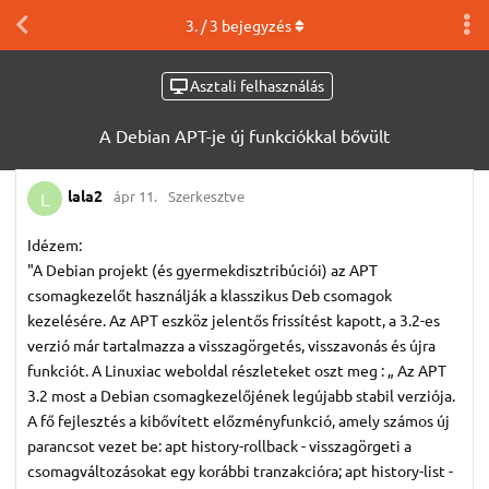
3
. /
3
bejegyzés
Asztali felhasználás
A Debian APT-je új funkciókkal bővült
lala2
ápr 11.
Szerkesztve
L
Idézem:
"A Debian projekt (és gyermekdisztribúciói) az APT
csomagkezelőt használják a klasszikus Deb csomagok
kezelésére. Az APT eszköz jelentős frissítést kapott, a 3.2-es
verzió már tartalmazza a visszagörgetés, visszavonás és újra
funkciót. A Linuxiac weboldal részleteket oszt meg : „ Az APT
3.2 most a Debian csomagkezelőjének legújabb stabil verziója.
A fő fejlesztés a kibővített előzményfunkció, amely számos új
parancsot vezet be: apt history-rollback - visszagörgeti a
csomagváltozásokat egy korábbi tranzakcióra; apt history-list -