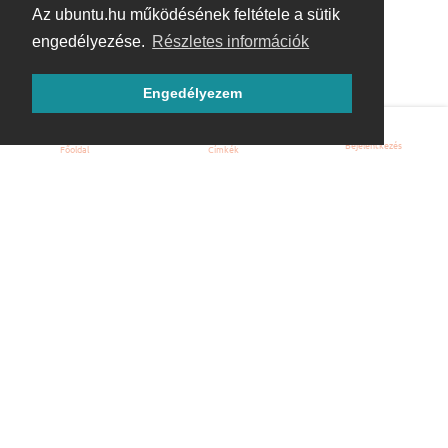
Az ubuntu.hu működésének feltétele a sütik
engedélyezése.
Részletes információk
Engedélyezem
Bejelentkezés
Főoldal
Címkék
Kezdőoldal
Blog
ÁSZF
Szabályzat
Kapcsolat
ubuntu.hu :: Magyar Ubuntu Közösség
© 2007 – 2026