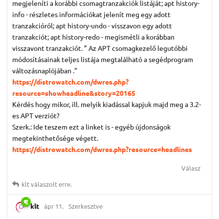
megjeleníti a korábbi csomagtranzakciók listáját; apt history-
info - részletes információkat jelenít meg egy adott
tranzakcióról; apt history-undo - visszavon egy adott
tranzakciót; apt history-redo - megismétli a korábban
visszavont tranzakciót. ” Az APT csomagkezelő legutóbbi
módosításainak teljes listája megtalálható a segédprogram
változásnaplójában ."
https://distrowatch.com/dwres.php?
resource=showheadline&story=20165
Kérdés hogy mikor, ill. melyik kiadással kapjuk majd meg a 3.2-
es APT verziót?
Szerk.: Ide teszem ezt a linket is - egyéb újdonságok
megtekinthetősége végett.
https://distrowatch.com/dwres.php?resource=headlines
Válasz
klt
válaszolt erre.
klt
ápr 11.
Szerkesztve