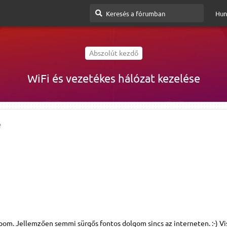
Hun
Abszolút kezdő
WiFi és vezetékes hálózat kezelése
e
pom. Jellemzően semmi sürgős fontos dolgom sincs az interneten. :-) V