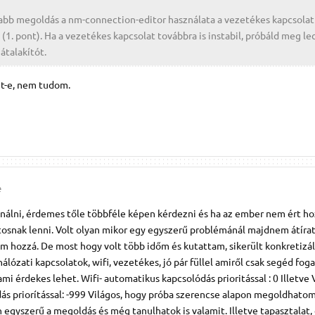
abb megoldás a nm-connection-editor használata a vezetékes kapcsolat
l (1. pont). Ha a vezetékes kapcsolat továbbra is instabil, próbáld meg le
átalakítót.
et-e, nem tudom.
e
ználni, érdemes tőle többféle képen kérdezni és ha az ember nem ért ho
snak lenni. Volt olyan mikor egy egyszerű problémánál majdnem átíra
am hozzá. De most hogy volt több időm és kutattam, sikerült konkretizál
álózati kapcsolatok, wifi, vezetékes, jó pár füllel amiről csak segéd fo
 ami érdekes lehet. Wifi- automatikus kapcsolódás prioritással : 0 Illetve
ás priorítással: -999 Világos, hogy próba szerencse alapon megoldhatom
 egyszerű a megoldás és még tanulhatok is valamit. Illetve tapasztalat,