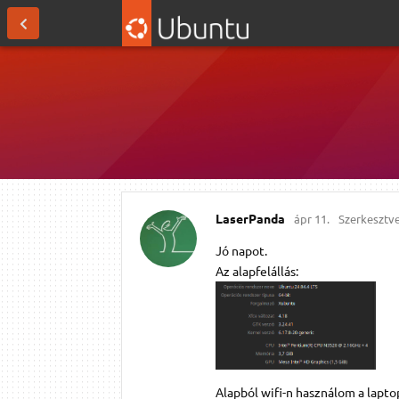
LaserPanda
ápr 11.
Szerkesztv
Jó napot.
Az alapfelállás:
Alapból wifi-n használom a lapto