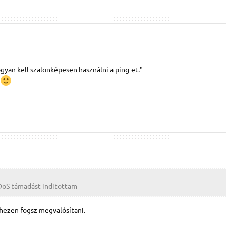
yan kell szalonképesen használni a ping-et."
S támadást inditottam
ehezen fogsz megvalósítani.