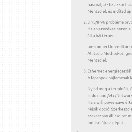
használja) - Ez akkor has
Mentsd el, és indítsd új
DNS/IPv6 probléma orvo
Ha a vezetékes neten a 
áll a háttérben.
nm-connection-editor ->
Állítsd a Method-ot Igno
Mentsd el.
Ethernet energiagazdálk
A laptopok hajlamosak l
Nyisd meg a terminált, 
sudo nano /etc/Network
Ha a wifi.powersave érté
Másik opció: Szerkeszd 
szakaszban állítsd be: 
Indítsd újra a gépet.