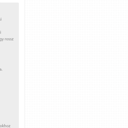
i
i
gy rossz
a.
sokhoz