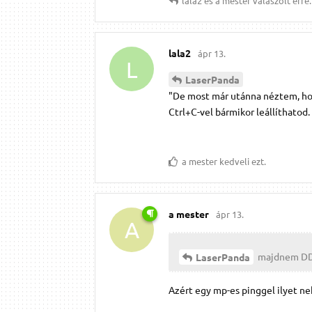
lala2
és
a mester
válaszolt erre.
lala2
ápr 13.
L
LaserPanda
"De most már utánna néztem, hog
Ctrl+C-vel bármikor leállíthatod.
a mester
kedveli ezt.
a mester
ápr 13.
A
majdnem DDo
LaserPanda
Azért egy mp-es pinggel ilyet n