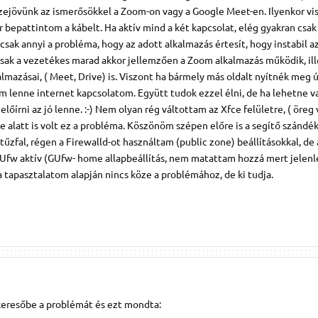
ejövünk az ismerősökkel a Zoom-on vagy a Google Meet-en. Ilyenkor vi
or bepattintom a kábelt. Ha aktív mind a két kapcsolat, elég gyakran csak 
csak annyi a probléma, hogy az adott alkalmazás értesít, hogy instabil a
csak a vezetékes marad akkor jellemzően a Zoom alkalmazás működik, ill
almazásai, ( Meet, Drive) is. Viszont ha bármely más oldalt nyítnék meg 
m lenne internet kapcsolatom. Együtt tudok ezzel élni, de ha lehetne v
lőírni az jó lenne. :-) Nem olyan rég váltottam az Xfce felületre, ( öreg v
e alatt is volt ez a probléma. Köszönöm szépen előre is a segítő szándé
űzfal, régen a Firewalld-ot használtam (public zone) beállításokkal, de
 Ufw aktív (GUfw- home allapbeállítás, nem matattam hozzá mert jelen
tapasztalatom alapján nincs köze a problémához, de ki tudja.
keresőbe a problémát és ezt mondta: