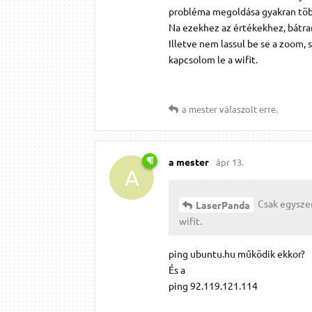
probléma megoldása gyakran több
Na ezekhez az értékekhez, bátra
Illetve nem lassul be se a zoom
kapcsolom le a wifit.
a mester
válaszolt erre.
a mester
ápr 13.
A
Csak egyszer
LaserPanda
wifit.
ping ubuntu.hu működik ekkor?
És a
ping 92.119.121.114