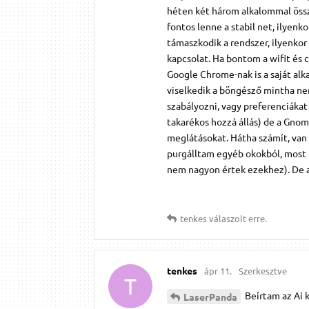
héten két három alkalommal össz
fontos lenne a stabil net, ilyenk
támaszkodik a rendszer, ilyenkor 
kapcsolat. Ha bontom a wifit és 
Google Chrome-nak is a saját alk
viselkedik a böngésző mintha ne
szabályozni, vagy preferenciákat e
takarékos hozzá állás) de a Gnom
meglátásokat. Hátha számít, van t
purgálltam egyéb okokból, most
nem nagyon értek ezekhez). De a 
tenkes
válaszolt erre.
tenkes
ápr 11.
Szerkesztve
T
Beírtam az Ai 
LaserPanda