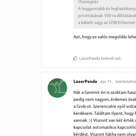
Összegzés
A leggyorsabb és leghatékony
prioritásának 100-ra állításáva
a kábelt vagy az USB-Ethernet 
Azt, hogy ez valós megoldás leh
LaserPanda
kedveli ezt.
LaserPanda
ápr 11.
Szerkesztv
Hát a Geminit én is szoktam has
pedig nem nagyon, érdemes óvato
a Grub-ot. Szerencsére nyúl volt
kérdésem. Találtam ilyent, hogy h
vannak. :-) Viszont van két érték
kapcsolat automatikus kapcsolód
kérdést. Viszont hátha nem olyan