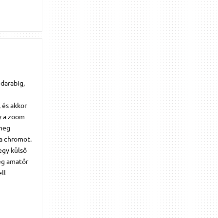
 darabig,
 és akkor
gy a zoom
 meg
 a chromot.
egy külső
leg amatör
ll