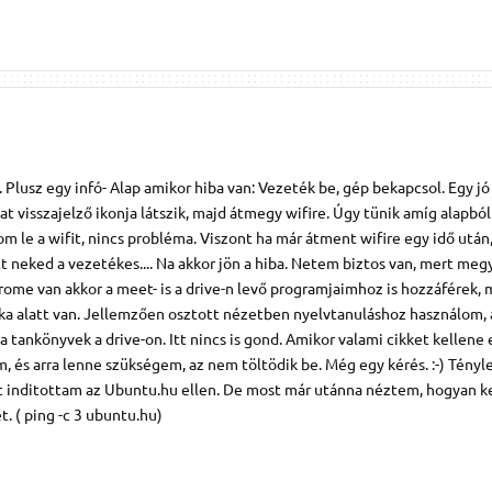
 . Plusz egy infó- Alap amikor hiba van: Vezeték be, gép bekapcsol. Egy jó
at visszajelző ikonja látszik, majd átmegy wifire. Úgy tünik amíg alapból
m le a wifit, nincs probléma. Viszont ha már átment wifire egy idő után,
t neked a vezetékes.... Na akkor jön a hiba. Netem biztos van, mert me
ome van akkor a meet- is a drive-n levő programjaimhoz is hozzáférek,
cka alatt van. Jellemzően osztott nézetben nyelvtanuláshoz használom,
a tankönyvek a drive-on. Itt nincs is gond. Amikor valami cikket kellene 
m, és arra lenne szükségem, az nem töltödik be. Még egy kérés. :-) Tény
inditottam az Ubuntu.hu ellen. De most már utánna néztem, hogyan ke
. ( ping -c 3 ubuntu.hu)