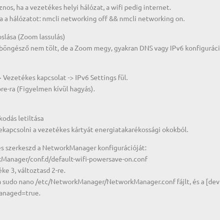
znos, ha a vezetékes helyi hálózat, a wifi pedig internet.
ra a hálózatot: nmcli networking off && nmcli networking on.
slása (Zoom lassulás)
böngésző nem tölt, de a Zoom megy, gyakran DNS vagy IPv6 konfiguráci
 Vezetékes kapcsolat -> IPv6 Settings fül.
re-ra (Figyelmen kívül hagyás).
odás letiltása
ekapcsolni a vezetékes kártyát energiatakarékossági okokból.
és szerkeszd a NetworkManager konfigurációját:
Manager/conf.d/default-wifi-powersave-on.conf
ke 3, változtasd 2-re.
a sudo nano /etc/NetworkManager/NetworkManager.conf fájlt, és a [dev
managed=true.