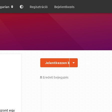
garian
Regisztráció
Bejelentkezés
Jelentkezzen be a válaszhoz
Eredeti bejegyzés
iszont egy