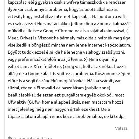
kapcsolat, elég gyakran csak a wifi-re támaszkodik a rendszer,
ilyenkor csak annyi a probléma, hogy az adott alkalmazás
értesít, hogy instabil az internet kapcsolat. Ha bontom a wifit
és csak a vezetékes marad akkor jellemzően a Zoom alkalmazás
működik, illetve a Google Chrome-nak is a saját alkalmazásai, (
Meet, Drive) is. Viszont ha bármely más oldalt nyítnék meg úgy
viselkedik a böngésző mintha nem lenne internet kapcsolatom.
Együtt tudok ezzel élni, de ha lehetne valahogy szabályozni,
vagy preferenciákat előírni az jó lenne. :-) Nem olyan rég
váltottam az Xfce felületre, ( öreg vas, kell a takarékos hozzá
állás) de a Gnome alatt is volt ez a probléma. Köszönöm szépen
előre is a segítő szándékú meglátásokat. Hátha számít, van
tűzfal, régen a Firewalld-ot használtam (public zone)
beállításokkal, de aztán ezt purgálltam egyéb okokból, most
Ufw aktív (GUfw- home allapbeállítás, nem matattam hozzá
mert jelenleg még nem nagyon értek ezekhez). De a
tapasztalatom alapján nincs köze a problémához, de ki tudja.
Válasz
tenkes
válaszolt erre.