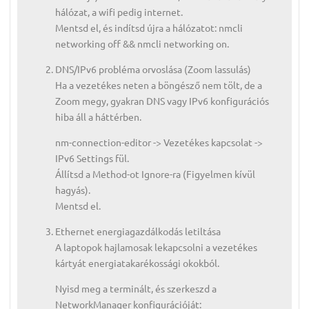
hálózat, a wifi pedig internet.
Mentsd el, és indítsd újra a hálózatot: nmcli
networking off && nmcli networking on.
DNS/IPv6 probléma orvoslása (Zoom lassulás)
Ha a vezetékes neten a böngésző nem tölt, de a
Zoom megy, gyakran DNS vagy IPv6 konfigurációs
hiba áll a háttérben.
nm-connection-editor -> Vezetékes kapcsolat ->
IPv6 Settings fül.
Állítsd a Method-ot Ignore-ra (Figyelmen kívül
hagyás).
Mentsd el.
Ethernet energiagazdálkodás letiltása
A laptopok hajlamosak lekapcsolni a vezetékes
kártyát energiatakarékossági okokból.
Nyisd meg a terminált, és szerkeszd a
NetworkManager konfigurációját: