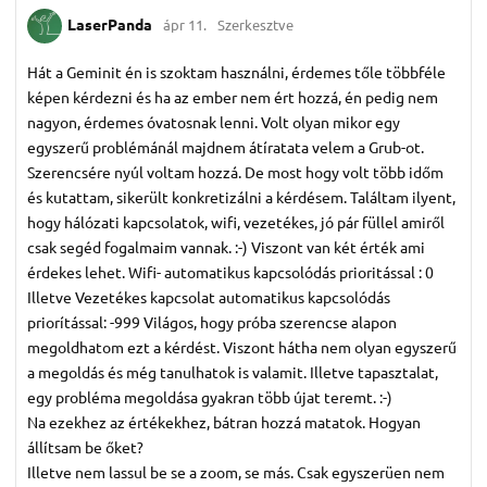
LaserPanda
ápr 11.
Szerkesztve
Hát a Geminit én is szoktam használni, érdemes tőle többféle
képen kérdezni és ha az ember nem ért hozzá, én pedig nem
nagyon, érdemes óvatosnak lenni. Volt olyan mikor egy
egyszerű problémánál majdnem átíratata velem a Grub-ot.
Szerencsére nyúl voltam hozzá. De most hogy volt több időm
és kutattam, sikerült konkretizálni a kérdésem. Találtam ilyent,
hogy hálózati kapcsolatok, wifi, vezetékes, jó pár füllel amiről
csak segéd fogalmaim vannak. :-) Viszont van két érték ami
érdekes lehet. Wifi- automatikus kapcsolódás prioritással : 0
Illetve Vezetékes kapcsolat automatikus kapcsolódás
priorítással: -999 Világos, hogy próba szerencse alapon
megoldhatom ezt a kérdést. Viszont hátha nem olyan egyszerű
a megoldás és még tanulhatok is valamit. Illetve tapasztalat,
egy probléma megoldása gyakran több újat teremt. :-)
Na ezekhez az értékekhez, bátran hozzá matatok. Hogyan
állítsam be őket?
Illetve nem lassul be se a zoom, se más. Csak egyszerüen nem