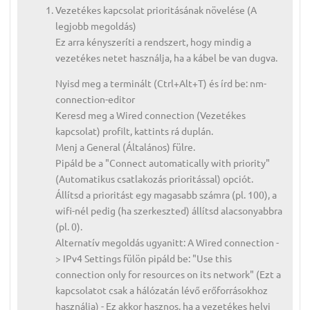
Vezetékes kapcsolat prioritásának növelése (A
legjobb megoldás)
Ez arra kényszeríti a rendszert, hogy mindig a
vezetékes netet használja, ha a kábel be van dugva.
Nyisd meg a terminált (Ctrl+Alt+T) és írd be: nm-
connection-editor
Keresd meg a Wired connection (Vezetékes
kapcsolat) profilt, kattints rá duplán.
Menj a General (Általános) fülre.
Pipáld be a "Connect automatically with priority"
(Automatikus csatlakozás prioritással) opciót.
Állítsd a prioritást egy magasabb számra (pl. 100), a
wifi-nél pedig (ha szerkeszted) állítsd alacsonyabbra
(pl. 0).
Alternatív megoldás ugyanitt: A Wired connection -
> IPv4 Settings fülön pipáld be: "Use this
connection only for resources on its network" (Ezt a
kapcsolatot csak a hálózatán lévő erőforrásokhoz
használja) - Ez akkor hasznos, ha a vezetékes helyi