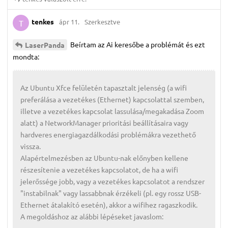
tenkes
ápr 11.
Szerkesztve
T
Beírtam az Ai keresőbe a problémát és ezt
LaserPanda
mondta:
Az Ubuntu Xfce felületén tapasztalt jelenség (a wifi
preferálása a vezetékes (Ethernet) kapcsolattal szemben,
illetve a vezetékes kapcsolat lassulása/megakadása Zoom
alatt) a NetworkManager prioritási beállításaira vagy
hardveres energiagazdálkodási problémákra vezethető
vissza.
Alapértelmezésben az Ubuntu-nak előnyben kellene
részesítenie a vezetékes kapcsolatot, de ha a wifi
jelerőssége jobb, vagy a vezetékes kapcsolatot a rendszer
"instabilnak" vagy lassabbnak érzékeli (pl. egy rossz USB-
Ethernet átalakító esetén), akkor a wifihez ragaszkodik.
A megoldáshoz az alábbi lépéseket javaslom: