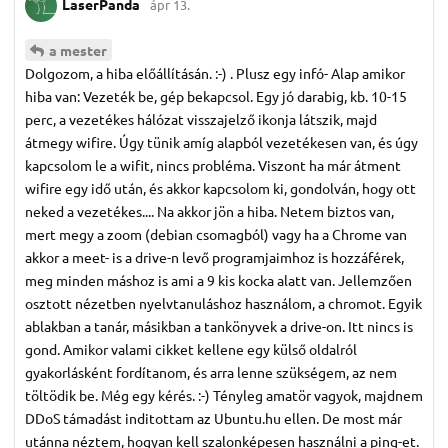
LaserPanda
ápr 13.
a mester
Dolgozom, a hiba előállításán. :-) . Plusz egy infó- Alap amikor
hiba van: Vezeték be, gép bekapcsol. Egy jó darabig, kb. 10-15
perc, a vezetékes hálózat visszajelző ikonja látszik, majd
átmegy wifire. Úgy tünik amíg alapból vezetékesen van, és úgy
kapcsolom le a wifit, nincs probléma. Viszont ha már átment
wifire egy idő után, és akkor kapcsolom ki, gondolván, hogy ott
neked a vezetékes.... Na akkor jön a hiba. Netem biztos van,
mert megy a zoom (debian csomagból) vagy ha a Chrome van
akkor a meet- is a drive-n levő programjaimhoz is hozzáférek,
meg minden máshoz is ami a 9 kis kocka alatt van. Jellemzően
osztott nézetben nyelvtanuláshoz használom, a chromot. Egyik
ablakban a tanár, másikban a tankönyvek a drive-on. Itt nincs is
gond. Amikor valami cikket kellene egy külső oldalról
gyakorlásként fordítanom, és arra lenne szükségem, az nem
töltödik be. Még egy kérés. :-) Tényleg amatör vagyok, majdnem
DDoS támadást inditottam az Ubuntu.hu ellen. De most már
utánna néztem, hogyan kell szalonképesen használni a ping-et.