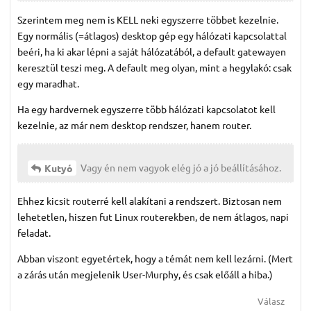
Szerintem meg nem is KELL neki egyszerre többet kezelnie.
Egy normális (=átlagos) desktop gép egy hálózati kapcsolattal
beéri, ha ki akar lépni a saját hálózatából, a default gatewayen
keresztül teszi meg. A default meg olyan, mint a hegylakó: csak
egy maradhat.
Ha egy hardvernek egyszerre több hálózati kapcsolatot kell
kezelnie, az már nem desktop rendszer, hanem router.
Vagy én nem vagyok elég jó a jó beállításához.
Kutyó
Ehhez kicsit routerré kell alakítani a rendszert. Biztosan nem
lehetetlen, hiszen fut Linux routerekben, de nem átlagos, napi
feladat.
Abban viszont egyetértek, hogy a témát nem kell lezárni. (Mert
a zárás után megjelenik User-Murphy, és csak előáll a hiba.)
Válasz