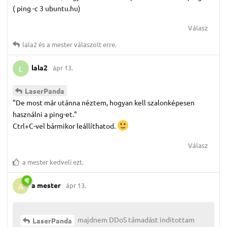
( ping -c 3 ubuntu.hu)
Válasz
lala2
és
a mester
válaszolt erre.
lala2
ápr 13.
L
LaserPanda
"De most már utánna néztem, hogyan kell szalonképesen
használni a ping-et."
Ctrl+C-vel bármikor leállíthatod.
Válasz
a mester
kedveli ezt.
a mester
ápr 13.
A
majdnem DDoS támadást inditottam
LaserPanda