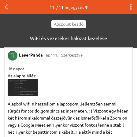
11
. /
11
bejegyzés
Abszolút kezdő
WiFi és vezetékes hálózat kezelése
LaserPanda
ápr 11.
Szerkesztve
Jó napot.
Az alapfelállás:
Alapból wifi-n használom a laptopom. Jellemzően semmi
sürgős fontos dolgom sincs az interneten. :-) Viszont egy héten
két három alkalommal összejövünk az ismerősökkel a Zoom-on
vagy a Google Meet-en. Ilyenkor viszont fontos lenne a stabil
net, ilyenkor bepattintom a kábelt. Ha aktív mind a két