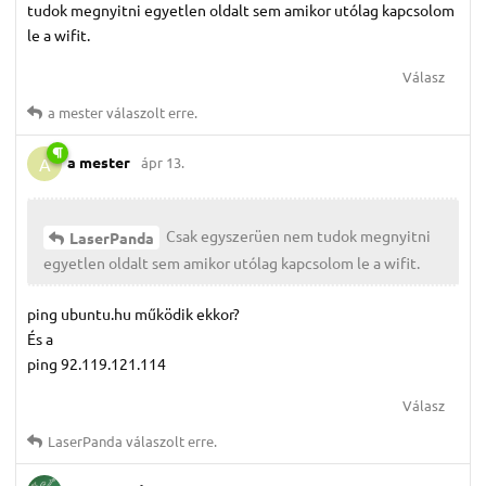
tudok megnyitni egyetlen oldalt sem amikor utólag kapcsolom
le a wifit.
Válasz
a mester
válaszolt erre.
a mester
ápr 13.
A
Csak egyszerüen nem tudok megnyitni
LaserPanda
egyetlen oldalt sem amikor utólag kapcsolom le a wifit.
ping ubuntu.hu működik ekkor?
És a
ping 92.119.121.114
Válasz
LaserPanda
válaszolt erre.