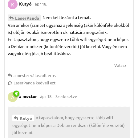
Kutyó
ápr 18.
K
Nem kell lezárni a témát.
LaserPanda
Van amikor (szinte) ugyanaz a jelenség (akár különféle okokból
is) előjön és akár ismeretlen ok hatására megszűnik.
Én tapasztalom, hogy egyszerre több wifi egységet nem képes
a Debian rendszer (különféle verziói) jól kezelni. Vagy én nem
vagyok elég jó a jó beállításához.
Válasz
a mester
válaszolt erre.
LaserPanda
kedveli ezt.
a mester
ápr 18.
Szerkesztve
A
n tapasztalom, hogy egyszerre több wifi
Kutyó
egységet nem képes a Debian rendszer (különféle verziói)
jól kezelni.