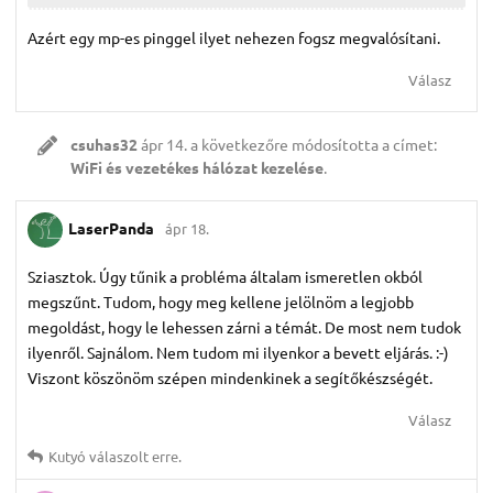
Azért egy mp-es pinggel ilyet nehezen fogsz megvalósítani.
Válasz
csuhas32
ápr 14.
a következőre módosította a címet:
WiFi és vezetékes hálózat kezelése
.
LaserPanda
ápr 18.
Sziasztok. Úgy tűnik a probléma általam ismeretlen okból
megszűnt. Tudom, hogy meg kellene jelölnöm a legjobb
megoldást, hogy le lehessen zárni a témát. De most nem tudok
ilyenről. Sajnálom. Nem tudom mi ilyenkor a bevett eljárás. :-)
Viszont köszönöm szépen mindenkinek a segítőkészségét.
Válasz
Kutyó
válaszolt erre.