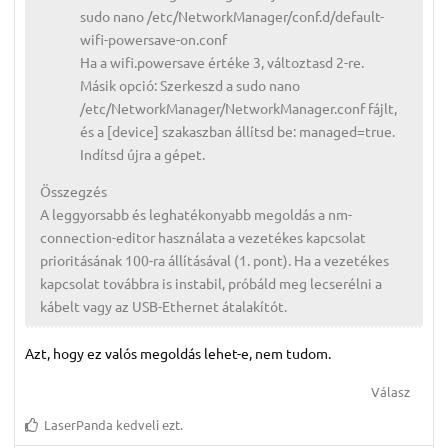
sudo nano /etc/NetworkManager/conf.d/default-
wifi-powersave-on.conf
Ha a wifi.powersave értéke 3, változtasd 2-re.
Másik opció: Szerkeszd a sudo nano
/etc/NetworkManager/NetworkManager.conf fájlt,
és a [device] szakaszban állítsd be: managed=true.
Indítsd újra a gépet.
Összegzés
A leggyorsabb és leghatékonyabb megoldás a nm-
connection-editor használata a vezetékes kapcsolat
prioritásának 100-ra állításával (1. pont). Ha a vezetékes
kapcsolat továbbra is instabil, próbáld meg lecserélni a
kábelt vagy az USB-Ethernet átalakítót.
Azt, hogy ez valós megoldás lehet-e, nem tudom.
Válasz
LaserPanda
kedveli ezt.