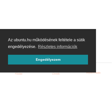
Az ubuntu.hu működésének feltétele a sütik
engedélyezése.
Részletes információk
Engedélyezem
Bejelentkezés
Főoldal
Címkék