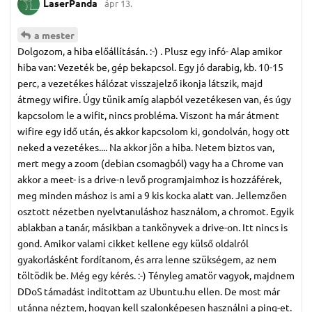
LaserPanda
ápr 13.
a mester
Dolgozom, a hiba előállításán. :-) . Plusz egy infó- Alap amikor
hiba van: Vezeték be, gép bekapcsol. Egy jó darabig, kb. 10-15
perc, a vezetékes hálózat visszajelző ikonja látszik, majd
átmegy wifire. Úgy tünik amíg alapból vezetékesen van, és úgy
kapcsolom le a wifit, nincs probléma. Viszont ha már átment
wifire egy idő után, és akkor kapcsolom ki, gondolván, hogy ott
neked a vezetékes.... Na akkor jön a hiba. Netem biztos van,
mert megy a zoom (debian csomagból) vagy ha a Chrome van
akkor a meet- is a drive-n levő programjaimhoz is hozzáférek,
meg minden máshoz is ami a 9 kis kocka alatt van. Jellemzően
osztott nézetben nyelvtanuláshoz használom, a chromot. Egyik
ablakban a tanár, másikban a tankönyvek a drive-on. Itt nincs is
gond. Amikor valami cikket kellene egy külső oldalról
gyakorlásként fordítanom, és arra lenne szükségem, az nem
töltödik be. Még egy kérés. :-) Tényleg amatör vagyok, majdnem
DDoS támadást inditottam az Ubuntu.hu ellen. De most már
utánna néztem, hogyan kell szalonképesen használni a ping-et.