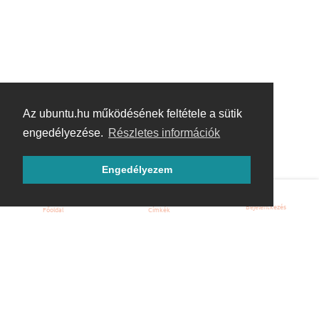
Az ubuntu.hu működésének feltétele a sütik
engedélyezése.
Részletes információk
Engedélyezem
Bejelentkezés
Főoldal
Címkék