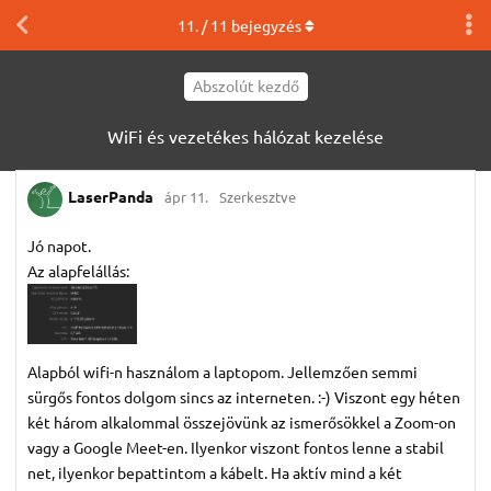
11
. /
11
bejegyzés
Abszolút kezdő
WiFi és vezetékes hálózat kezelése
LaserPanda
ápr 11.
Szerkesztve
Jó napot.
Az alapfelállás:
Alapból wifi-n használom a laptopom. Jellemzően semmi
sürgős fontos dolgom sincs az interneten. :-) Viszont egy héten
két három alkalommal összejövünk az ismerősökkel a Zoom-on
vagy a Google Meet-en. Ilyenkor viszont fontos lenne a stabil
net, ilyenkor bepattintom a kábelt. Ha aktív mind a két