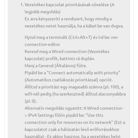
Vezetékes kapcsolat prioritásának növelése (A
legjobb megoldás)
Ez arra kényszeríti a rendszert, hogy mindig a
vezetékes netet használja, ha a kábel be van dugva.
Nyisd meg a terminált (Ctrl+Alt+T) és írd be: nm-
connection-editor
Keresd meg a Wired connection (Vezetékes
kapcsolat) profilt, kattints rá duplán.
Menj a General (Általános) fülre.
Pipáld be a "Connect automatically with priority"
(Automatikus csatlakozás prioritással) opciót.
Állítsd a prioritást egy magasabb számra (pl. 100), a
wifi-nél pedig (ha szerkeszted) állítsd alacsonyabbra
(pl. 0).
Alternatív megoldás ugyanitt: A Wired connection -
> IPv4 Settings fülön pipáld be: "Use this
connection only for resources on its network" (Ezt a
kapcsolatot csak a hálózatán lévő erőforrásokhoz
használja) - Ez akkor hasznos, ha a vezetékes helyi