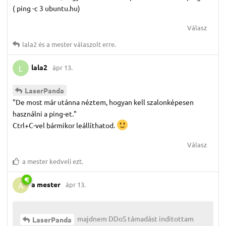
( ping -c 3 ubuntu.hu)
Válasz
lala2
és
a mester
válaszolt erre.
lala2
ápr 13.
L
LaserPanda
"De most már utánna néztem, hogyan kell szalonképesen
használni a ping-et."
Ctrl+C-vel bármikor leállíthatod.
Válasz
a mester
kedveli ezt.
a mester
ápr 13.
A
majdnem DDoS támadást inditottam
LaserPanda