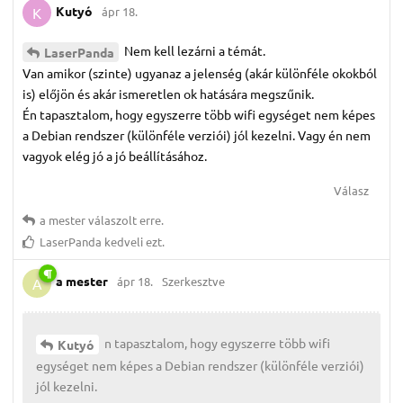
Kutyó
ápr 18.
K
Nem kell lezárni a témát.
LaserPanda
Van amikor (szinte) ugyanaz a jelenség (akár különféle okokból
is) előjön és akár ismeretlen ok hatására megszűnik.
Én tapasztalom, hogy egyszerre több wifi egységet nem képes
a Debian rendszer (különféle verziói) jól kezelni. Vagy én nem
vagyok elég jó a jó beállításához.
Válasz
a mester
válaszolt erre.
LaserPanda
kedveli ezt.
a mester
ápr 18.
Szerkesztve
A
n tapasztalom, hogy egyszerre több wifi
Kutyó
egységet nem képes a Debian rendszer (különféle verziói)
jól kezelni.