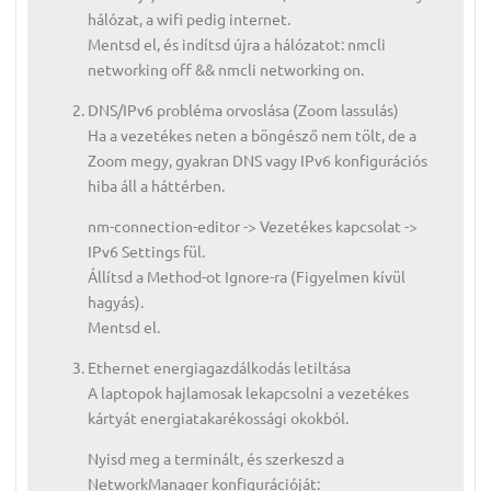
hálózat, a wifi pedig internet.
Mentsd el, és indítsd újra a hálózatot: nmcli
networking off && nmcli networking on.
DNS/IPv6 probléma orvoslása (Zoom lassulás)
Ha a vezetékes neten a böngésző nem tölt, de a
Zoom megy, gyakran DNS vagy IPv6 konfigurációs
hiba áll a háttérben.
nm-connection-editor -> Vezetékes kapcsolat ->
IPv6 Settings fül.
Állítsd a Method-ot Ignore-ra (Figyelmen kívül
hagyás).
Mentsd el.
Ethernet energiagazdálkodás letiltása
A laptopok hajlamosak lekapcsolni a vezetékes
kártyát energiatakarékossági okokból.
Nyisd meg a terminált, és szerkeszd a
NetworkManager konfigurációját: