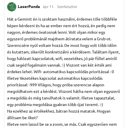
LaserPanda
ápr 11.
Szerkesztve
Hát a Geminit én is szoktam használni, érdemes tőle többféle
képen kérdezni és ha az ember nem ért hozzá, én pedig nem
nagyon, érdemes óvatosnak lenni. Volt olyan mikor egy
egyszerű problémánál majdnem átíratata velem a Grub-ot.
Szerencsére nyúl voltam hozzá. De most hogy volt több időm
és kutattam, sikerült konkretizálni a kérdésem. Találtam ilyent,
hogy hálózati kapcsolatok, wifi, vezetékes, jó pár füllel amiről
csak segéd fogalmaim vannak. :-) Viszont van két érték ami
érdekes lehet. Wifi- automatikus kapcsolódás prioritással : 0
Illetve Vezetékes kapcsolat automatikus kapcsolódás
priorítással: -999 Világos, hogy próba szerencse alapon
megoldhatom ezt a kérdést. Viszont hátha nem olyan egyszerű
a megoldás és még tanulhatok is valamit. Illetve tapasztalat,
egy probléma megoldása gyakran több újat teremt. :-)
Na ezekhez az értékekhez, bátran hozzá matatok. Hogyan
állítsam be őket?
Illetve nem lassul be se a zoom, se más. Csak egyszerüen nem