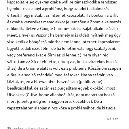
kapcsolat, elég gyakran csak a wifi-re támaszkodik a rendszer,
ilyenkor csak annyi a probléma, hogy az adott alkalmazás
értesít, hogy instabil az internet kapcsolat. Ha bontom a wifit
és csak a vezetékes marad akkor jellemzően a Zoom alkalmazás
működik, illetve a Google Chrome-nak is a saját alkalmazásai, (
Meet, Drive) is. Viszont ha bármely más oldalt nyítnék meg úgy
viselkedik a böngésző mintha nem lenne internet kapcsolatom.
Együtt tudok ezzel élni, de ha lehetne valahogy szabályozni,
vagy preferenciákat előírni az jó lenne. :-) Nem olyan rég
váltottam az Xfce felületre, ( öreg vas, kell a takarékos hozzá
állás) de a Gnome alatt is volt ez a probléma. Köszönöm szépen
előre is a segítő szándékú meglátásokat. Hátha számít, van
tűzfal, régen a Firewalld-ot használtam (public zone)
beállításokkal, de aztán ezt purgálltam egyéb okokból, most
Ufw aktív (GUfw- home allapbeállítás, nem matattam hozzá
mert jelenleg még nem nagyon értek ezekhez). De a
tapasztalatom alapján nincs köze a problémához, de ki tudja.
Válasz
tenkes
válaszolt erre.