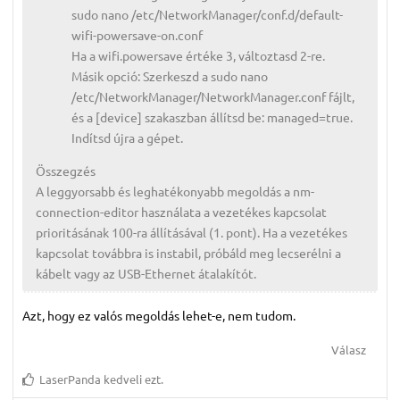
sudo nano /etc/NetworkManager/conf.d/default-
wifi-powersave-on.conf
Ha a wifi.powersave értéke 3, változtasd 2-re.
Másik opció: Szerkeszd a sudo nano
/etc/NetworkManager/NetworkManager.conf fájlt,
és a [device] szakaszban állítsd be: managed=true.
Indítsd újra a gépet.
Összegzés
A leggyorsabb és leghatékonyabb megoldás a nm-
connection-editor használata a vezetékes kapcsolat
prioritásának 100-ra állításával (1. pont). Ha a vezetékes
kapcsolat továbbra is instabil, próbáld meg lecserélni a
kábelt vagy az USB-Ethernet átalakítót.
Azt, hogy ez valós megoldás lehet-e, nem tudom.
Válasz
LaserPanda
kedveli ezt.