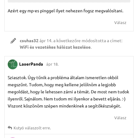
Azért egy mp-es pinggel ilyet nehezen fogsz megvalósítani.
Válasz
csuhas32
ápr 14.
a következőre módosította a címet:
WiFi és vezetékes hálózat kezelése
.
LaserPanda
ápr 18.
Sziasztok. Úgy tűnik a probléma általam ismeretlen okból
megszűnt. Tudom, hogy meg kellene jelölnöm a legjobb
megoldást, hogy le lehessen zárni a témát. De most nem tudok
ilyenről. Sajnálom. Nem tudom mi ilyenkor a bevett eljárás. :-)
Viszont köszönöm szépen mindenkinek a segítőkészségét.
Válasz
Kutyó
válaszolt erre.