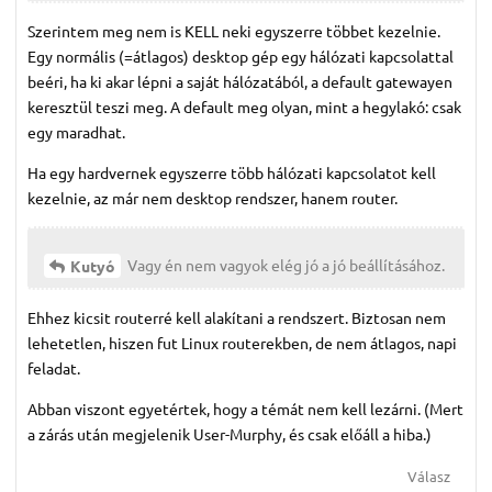
Szerintem meg nem is KELL neki egyszerre többet kezelnie.
Egy normális (=átlagos) desktop gép egy hálózati kapcsolattal
beéri, ha ki akar lépni a saját hálózatából, a default gatewayen
keresztül teszi meg. A default meg olyan, mint a hegylakó: csak
egy maradhat.
Ha egy hardvernek egyszerre több hálózati kapcsolatot kell
kezelnie, az már nem desktop rendszer, hanem router.
Vagy én nem vagyok elég jó a jó beállításához.
Kutyó
Ehhez kicsit routerré kell alakítani a rendszert. Biztosan nem
lehetetlen, hiszen fut Linux routerekben, de nem átlagos, napi
feladat.
Abban viszont egyetértek, hogy a témát nem kell lezárni. (Mert
a zárás után megjelenik User-Murphy, és csak előáll a hiba.)
Válasz