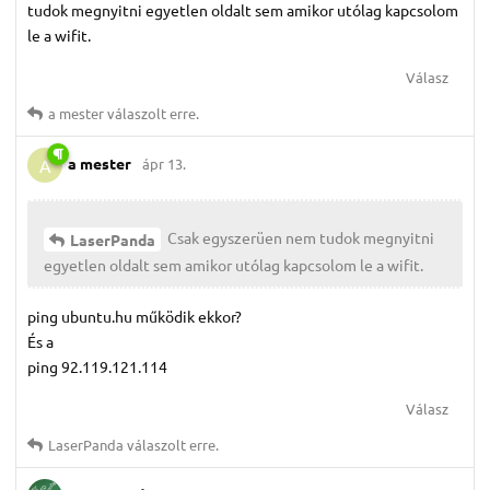
tudok megnyitni egyetlen oldalt sem amikor utólag kapcsolom
le a wifit.
Válasz
a mester
válaszolt erre.
a mester
ápr 13.
A
Csak egyszerüen nem tudok megnyitni
LaserPanda
egyetlen oldalt sem amikor utólag kapcsolom le a wifit.
ping ubuntu.hu működik ekkor?
És a
ping 92.119.121.114
Válasz
LaserPanda
válaszolt erre.