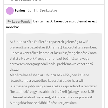
tenkes
ápr 11.
Szerkesztve
T
Beírtam az Ai keresőbe a problémát és ezt
LaserPanda
mondta:
Az Ubuntu Xfce felületén tapasztalt jelenség (a wifi
preferálása a vezetékes (Ethernet) kapcsolattal szemben,
illetve a vezetékes kapcsolat lassulása/megakadása Zoom
alatt) a NetworkManager prioritási beállításaira vagy
hardveres energiagazdálkodási problémákra vezethető
vissza.
Alapértelmezésben az Ubuntu-nak előnyben kellene
részesítenie a vezetékes kapcsolatot, de ha a wifi
jelerőssége jobb, vagy a vezetékes kapcsolatot a rendszer
"instabilnak" vagy lassabbnak érzékeli (pl. egy rossz USB-
Ethernet átalakító esetén), akkor a wifihez ragaszkodik.
A megoldáshoz az alábbi lépéseket javaslom: