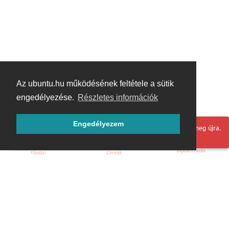
Az ubuntu.hu működésének feltétele a sütik
engedélyezése.
Részletes információk
Engedélyezem
Hoppá! Valami hiba történt. Frissítse az oldalt és próbálja meg újra.
Bejelentkezés
Főoldal
Címkék