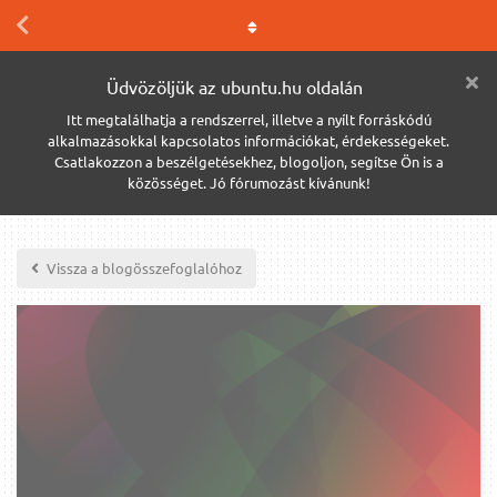
Üdvözöljük az ubuntu.hu oldalán
Itt megtalálhatja a rendszerrel, illetve a nyílt forráskódú
alkalmazásokkal kapcsolatos információkat, érdekességeket.
Csatlakozzon a beszélgetésekhez, blogoljon, segítse Ön is a
közösséget. Jó fórumozást kívánunk!
Vissza a blogösszefoglalóhoz