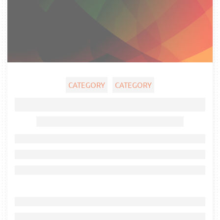
CATEGORY
CATEGORY
Ghost title