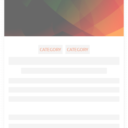
CATEGORY
CATEGORY
Ghost title