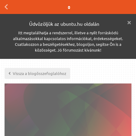
Üdvözöljük az ubuntu.hu oldalán
Itt megtalálhatja a rendszerrel, illetve a nyílt forráskódú
alkalmazásokkal kapcsolatos információkat, érdekességeket.
Csatlakozzon a beszélgetésekhez, blogoljon, segítse Ön is a
közösséget. Jó fórumozást kívánunk!
Vissza a blogösszefoglalóhoz