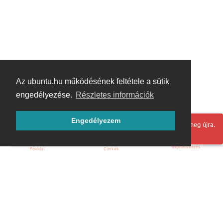
Az ubuntu.hu működésének feltétele a sütik
engedélyezése.
Részletes információk
Engedélyezem
Hoppá! Valami hiba történt. Frissítse az oldalt és próbálja meg újra.
Bejelentkezés
Főoldal
Címkék