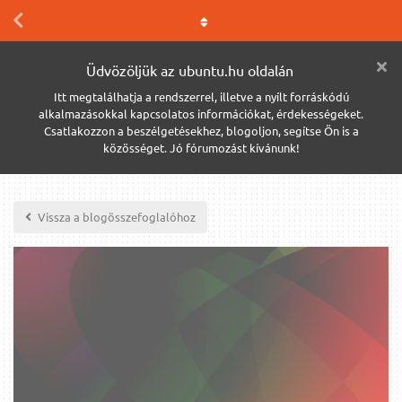
Üdvözöljük az ubuntu.hu oldalán
Itt megtalálhatja a rendszerrel, illetve a nyílt forráskódú
alkalmazásokkal kapcsolatos információkat, érdekességeket.
Csatlakozzon a beszélgetésekhez, blogoljon, segítse Ön is a
közösséget. Jó fórumozást kívánunk!
Vissza a blogösszefoglalóhoz