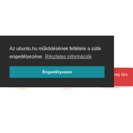
Az ubuntu.hu működésének feltétele a sütik
engedélyezése.
Részletes információk
Engedélyezem
Hoppá! Valami hiba történt. Frissítse az oldalt és próbálja meg újra.
Bejelentkezés
Főoldal
Címkék