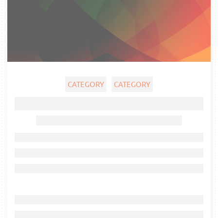
CATEGORY
CATEGORY
Ghost title