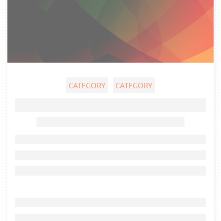
CATEGORY
CATEGORY
Ghost title