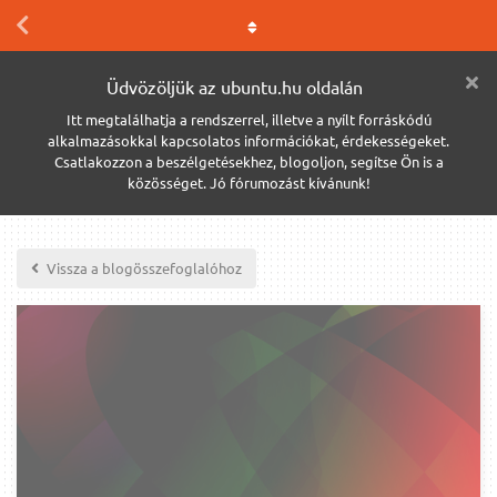
Üdvözöljük az ubuntu.hu oldalán
Itt megtalálhatja a rendszerrel, illetve a nyílt forráskódú
alkalmazásokkal kapcsolatos információkat, érdekességeket.
Csatlakozzon a beszélgetésekhez, blogoljon, segítse Ön is a
közösséget. Jó fórumozást kívánunk!
Vissza a blogösszefoglalóhoz