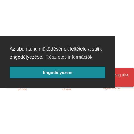
Az ubuntu.hu működésének feltétele a sütik
engedélyezése.
Részletes információk
Engedélyezem
Hoppá! Valami hiba történt. Frissítse az oldalt és próbálja meg újra.
Bejelentkezés
Főoldal
Címkék