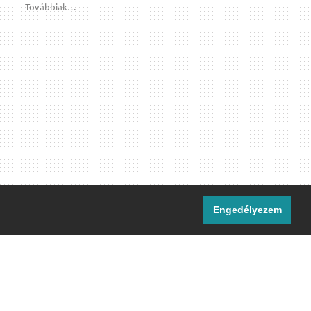
Továbbiak…
Engedélyezem
i csatornáink:
[M]
IRC
rtalma, ahol másként nem jelezzük,