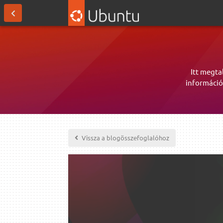
Itt megta
információ
Vissza a blogösszefoglalóhoz