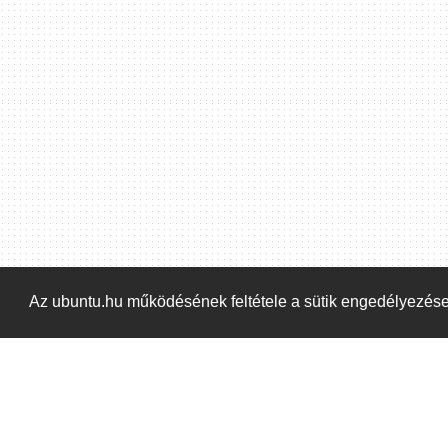
Hoppá! Valami hiba történt. Frissítse az oldalt és próbálja meg újra.
Az ubuntu.hu működésének feltétele a sütik engedélyezés