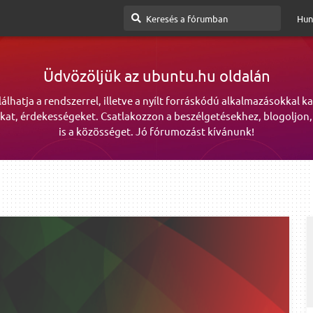
Hun
Üdvözöljük az ubuntu.hu oldalán
lálhatja a rendszerrel, illetve a nyílt forráskódú alkalmazásokkal k
kat, érdekességeket. Csatlakozzon a beszélgetésekhez, blogoljon,
is a közösséget. Jó fórumozást kívánunk!