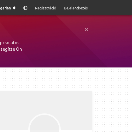
garian
Regisztráció
Bejelentkezés
apcsolatos
 segítse Ön