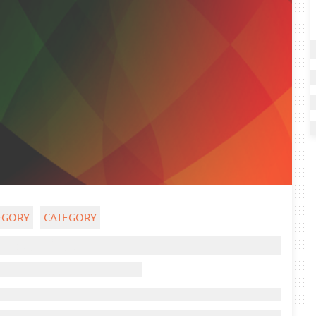
EGORY
CATEGORY
Ghost title