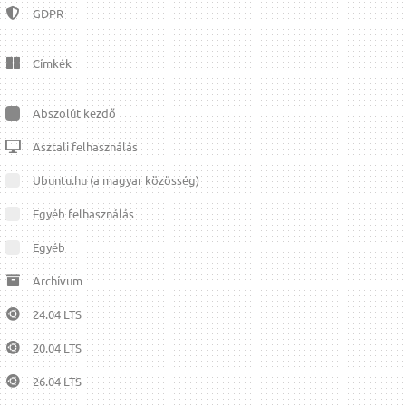
GDPR
Címkék
Abszolút kezdő
Asztali felhasználás
Ubuntu.hu (a magyar közösség)
Egyéb felhasználás
Egyéb
Archívum
24.04 LTS
20.04 LTS
26.04 LTS