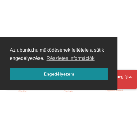
Az ubuntu.hu működésének feltétele a sütik
engedélyezése.
Részletes információk
Engedélyezem
Hoppá! Valami hiba történt. Frissítse az oldalt és próbálja meg újra.
Bejelentkezés
Főoldal
Címkék