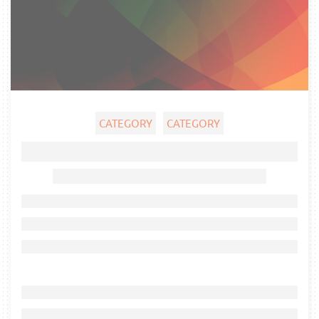
CATEGORY
CATEGORY
Ghost title