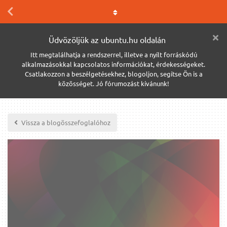
Üdvözöljük az ubuntu.hu oldalán
Itt megtalálhatja a rendszerrel, illetve a nyílt forráskódú
alkalmazásokkal kapcsolatos információkat, érdekességeket.
Csatlakozzon a beszélgetésekhez, blogoljon, segítse Ön is a
közösséget. Jó fórumozást kívánunk!
Vissza a blogösszefoglalóhoz