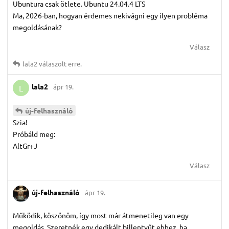
Ubuntura csak ötlete. Ubuntu 24.04.4 LTS
Ma, 2026-ban, hogyan érdemes nekivágni egy ilyen probléma
megoldásának?
Válasz
lala2
válaszolt erre.
lala2
ápr 19.
L
új-felhasználó
Szia!
Próbáld meg:
AltGr+J
Válasz
új-felhasználó
ápr 19.
Működik, köszönöm, így most már átmenetileg van egy
megoldás. Szeretnék egy dedikált billentyűt ehhez, ha