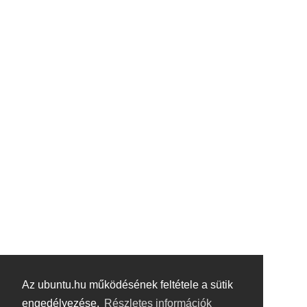
Az ubuntu.hu működésének feltétele a sütik
engedélyezése.
Részletes információk