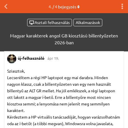
4
. /
4
bejegyzés
Asztali felhasználás
Alkalmazások
Magyar karakterek angol GB kiosztású billentyűzeten
2026-ban
új-felhasználó
ápr 19.
Sziasztok,
Lecseréltem a régi HP laptopot egy mai darabra. Minden
nagyon klassz, csak a billentyűzeten van egy nem használt
billentyű az ALT GR mellet. Ha jól emlékszek, a régi laptopon
ott lakott a magyar í-betű. Erre a billentyűre most nincsen
kiosztva semmi; a lenyomása nem jelenít meg semmilyen
karaktert.
Kérdeztem a HP virtuális tanácsadóját, hogyan varázsolhatnám
oda az í-betűt (a többi megvan), Windowsra volna javaslata,