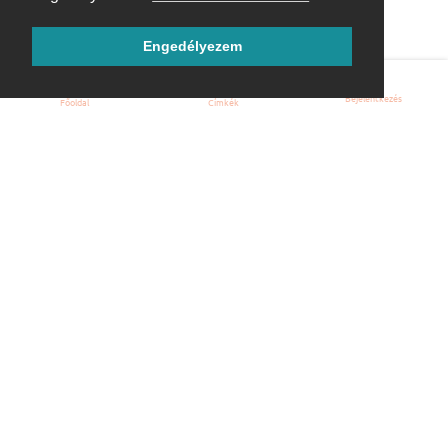
Engedélyezem
Bejelentkezés
Főoldal
Címkék
Kezdőoldal
Blog
ÁSZF
Szabályzat
Kapcsolat
ubuntu.hu :: Magyar Ubuntu Közösség
© 2007 – 2026
Önkéntes segítők:
Megtekintés