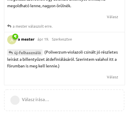
megoldható lenne, nagyon örülnék.
Válasz
a mester
válaszolt erre.
a mester
ápr 19.
Szerkesztve
A
(Poliverzum-violazoli csinált jó részletes
új-felhasználó
leírást a billentyűzet átdefiniálásáról. Szerintem valahol itt a
fórumban is meg kell lennie.)
Válasz
Válasz írása…