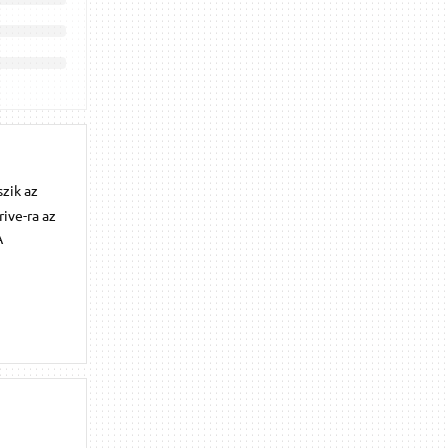
szik az
ive-ra az
A