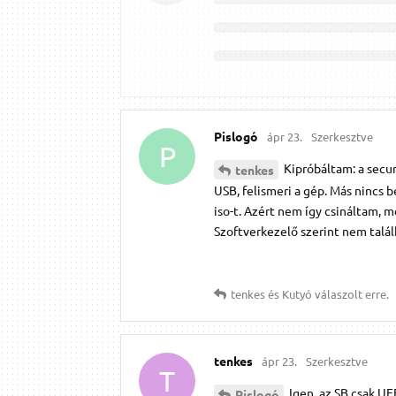
Pislogó
ápr 23.
Szerkesztve
P
Kipróbáltam: a secure
tenkes
USB, felismeri a gép. Más nincs
iso-t. Azért nem így csináltam, m
Szoftverkezelő szerint nem talá
tenkes
és
Kutyó
válaszolt erre.
tenkes
ápr 23.
Szerkesztve
T
Igen, az SB csak U
Pislogó