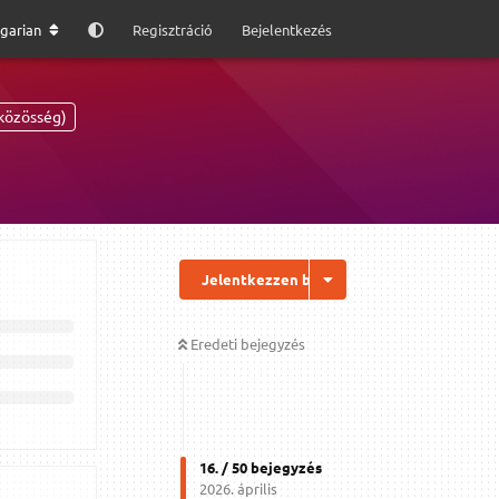
garian
Regisztráció
Bejelentkezés
közösség)
Jelentkezzen be a válaszhoz
Eredeti bejegyzés
16
. /
50
bejegyzés
2026. április