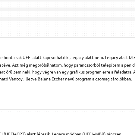
 boot csak UEFI alatt kapcsolható ki, legacy alatt nem. Legacy alatt lát
 betéve. Azt még megpróbálhatom, hogy parancssorból telepítem a pen dr
ert örültem neki, hogy végre van egy grafikus program erre a feladatra. 
lható Ventoy, illetve Balena Etcher nevű program a csomag tárolókban.
EFI (UEFI+GPT) alatt létezik, Legacy módban (UEFI+MBR) nincsen.