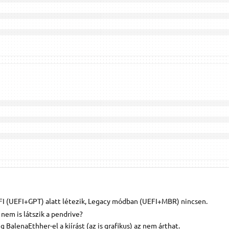
EFI (UEFI+GPT) alatt létezik, Legacy módban (UEFI+MBR) nincsen.
nem is látszik a pendrive?
g BalenaEthher-el a kiírást (az is grafikus) az nem árthat.