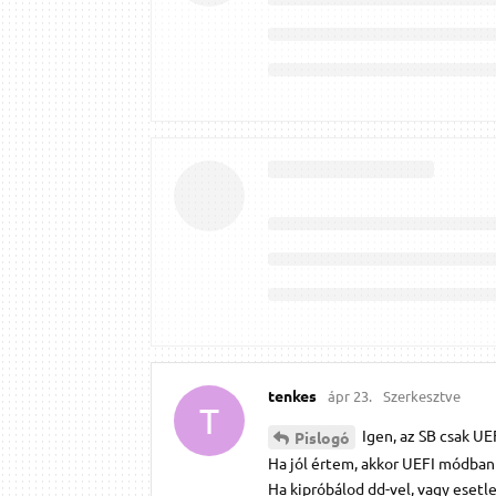
tenkes
ápr 23.
Szerkesztve
T
Igen, az SB csak U
Pislogó
Ha jól értem, akkor UEFI módban 
Ha kipróbálod dd-vel, vagy esetle