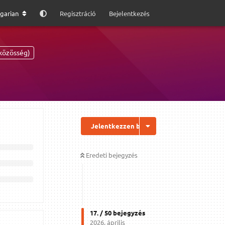
garian
Regisztráció
Bejelentkezés
közösség)
Jelentkezzen be a válaszhoz
Eredeti bejegyzés
17
. /
50
bejegyzés
2026. április