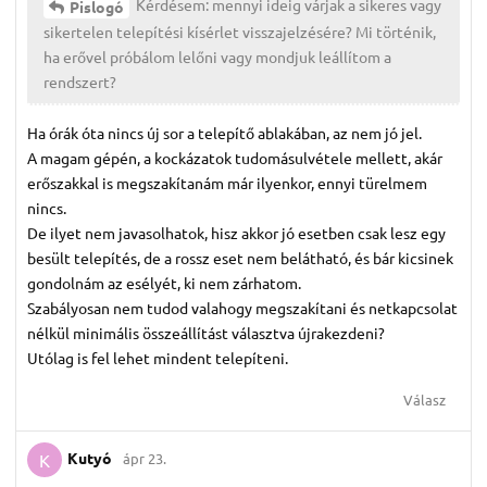
Kérdésem: mennyi ideig várjak a sikeres vagy
Pislogó
sikertelen telepítési kísérlet visszajelzésére? Mi történik,
ha erővel próbálom lelőni vagy mondjuk leállítom a
rendszert?
Ha órák óta nincs új sor a telepítő ablakában, az nem jó jel.
A magam gépén, a kockázatok tudomásulvétele mellett, akár
erőszakkal is megszakítanám már ilyenkor, ennyi türelmem
nincs.
De ilyet nem javasolhatok, hisz akkor jó esetben csak lesz egy
besült telepítés, de a rossz eset nem belátható, és bár kicsinek
gondolnám az esélyét, ki nem zárhatom.
Szabályosan nem tudod valahogy megszakítani és netkapcsolat
nélkül minimális összeállítást választva újrakezdeni?
Utólag is fel lehet mindent telepíteni.
Válasz
Kutyó
ápr 23.
K