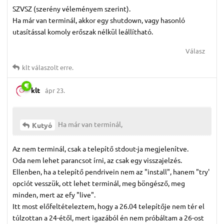
SZVSZ (szerény véleményem szerint).
Ha már van terminál, akkor egy shutdown, vagy hasonló
utasítással komoly erőszak nélkül leállítható.
Válasz
klt
válaszolt erre.
klt
ápr 23.
Ha már van terminál,
Kutyó
Az nem terminál, csak a telepítő stdout-ja megjelenítve.
Oda nem lehet parancsot írni, az csak egy visszajelzés.
Ellenben, ha a telepítő pendrivein nem az "install", hanem "try'
opciót vesszük, ott lehet terminál, meg böngésző, meg
minden, mert az efy "live".
Itt most előfeltételeztem, hogy a 26.04 telepítője nem tér el
túlzottan a 24-étől, mert igazából én nem próbáltam a 26-ost