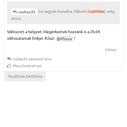
Le vagyok maradva. Nálunk (
Letöltés
) még
csuhas32
nincs.
Változott a helyzet. Megérkeztek hozzánk is a 26.04
változatainak linkjei. Köszi
!
@Phace
Válasz
csuhas32
válaszolt erre.
Phace
kedveli ezt.
Továbbiak betöltése