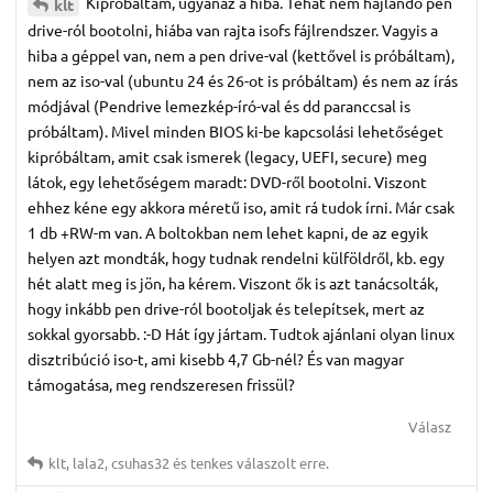
Kipróbáltam, ugyanaz a hiba. Tehát nem hajlandó pen
klt
drive-ról bootolni, hiába van rajta isofs fájlrendszer. Vagyis a
hiba a géppel van, nem a pen drive-val (kettővel is próbáltam),
nem az iso-val (ubuntu 24 és 26-ot is próbáltam) és nem az írás
módjával (Pendrive lemezkép-író-val és dd paranccsal is
próbáltam). Mivel minden BIOS ki-be kapcsolási lehetőséget
kipróbáltam, amit csak ismerek (legacy, UEFI, secure) meg
látok, egy lehetőségem maradt: DVD-ről bootolni. Viszont
ehhez kéne egy akkora méretű iso, amit rá tudok írni. Már csak
1 db +RW-m van. A boltokban nem lehet kapni, de az egyik
helyen azt mondták, hogy tudnak rendelni külföldről, kb. egy
hét alatt meg is jön, ha kérem. Viszont ők is azt tanácsolták,
hogy inkább pen drive-ról bootoljak és telepítsek, mert az
sokkal gyorsabb. :-D Hát így jártam. Tudtok ajánlani olyan linux
disztribúció iso-t, ami kisebb 4,7 Gb-nél? És van magyar
támogatása, meg rendszeresen frissül?
Válasz
klt
,
lala2
,
csuhas32
és
tenkes
válaszolt erre.