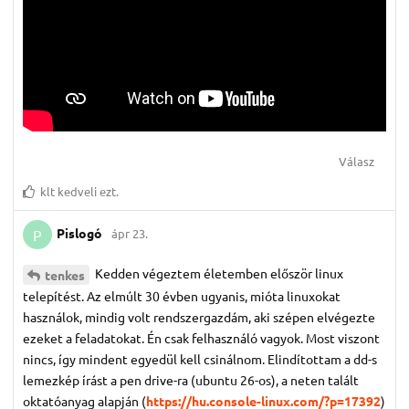
Válasz
klt
kedveli ezt.
Pislogó
ápr 23.
P
Kedden végeztem életemben először linux
tenkes
telepítést. Az elmúlt 30 évben ugyanis, mióta linuxokat
használok, mindig volt rendszergazdám, aki szépen elvégezte
ezeket a feladatokat. Én csak felhasználó vagyok. Most viszont
nincs, így mindent egyedül kell csinálnom. Elindítottam a dd-s
lemezkép írást a pen drive-ra (ubuntu 26-os), a neten talált
oktatóanyag alapján (
https://hu.console-linux.com/?p=17392
)