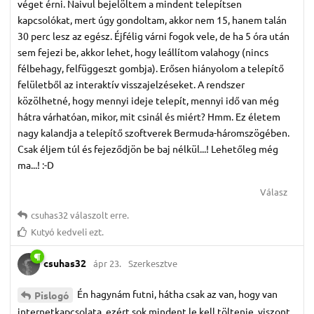
véget érni. Naivul bejelöltem a mindent telepítsen
kapcsolókat, mert úgy gondoltam, akkor nem 15, hanem talán
30 perc lesz az egész. Éjfélig várni fogok vele, de ha 5 óra után
sem fejezi be, akkor lehet, hogy leállítom valahogy (nincs
félbehagy, felfüggeszt gombja). Erősen hiányolom a telepítő
felületből az interaktív visszajelzéseket. A rendszer
közölhetné, hogy mennyi ideje telepít, mennyi idő van még
hátra várhatóan, mikor, mit csinál és miért? Hmm. Ez életem
nagy kalandja a telepítő szoftverek Bermuda-háromszögében.
Csak éljem túl és fejeződjön be baj nélkül...! Lehetőleg még
ma...! :-D
Válasz
csuhas32
válaszolt erre.
Kutyó
kedveli ezt.
csuhas32
ápr 23.
Szerkesztve
Én hagynám futni, hátha csak az van, hogy van
Pislogó
internetkapcsolata, ezért sok mindent le kell töltenie, viszont