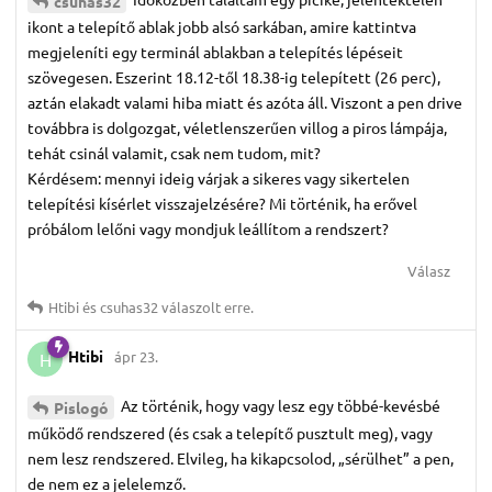
csuhas32
ikont a telepítő ablak jobb alsó sarkában, amire kattintva
megjeleníti egy terminál ablakban a telepítés lépéseit
szövegesen. Eszerint 18.12-től 18.38-ig telepített (26 perc),
aztán elakadt valami hiba miatt és azóta áll. Viszont a pen drive
továbbra is dolgozgat, véletlenszerűen villog a piros lámpája,
tehát csinál valamit, csak nem tudom, mit?
Kérdésem: mennyi ideig várjak a sikeres vagy sikertelen
telepítési kísérlet visszajelzésére? Mi történik, ha erővel
próbálom lelőni vagy mondjuk leállítom a rendszert?
Válasz
Htibi
és
csuhas32
válaszolt erre.
Htibi
ápr 23.
H
Az történik, hogy vagy lesz egy többé-kevésbé
Pislogó
működő rendszered (és csak a telepítő pusztult meg), vagy
nem lesz rendszered. Elvileg, ha kikapcsolod, „sérülhet” a pen,
de nem ez a jelelemző.