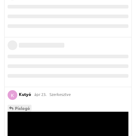
Kutyó
ápr 23.
Szerkesztve
K
Pislogó