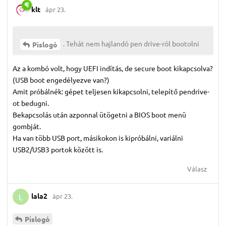
klt
ápr 23.
. Tehát nem hajlandó pen drive-ról bootolni
Pislogó
Az a kombó volt, hogy UEFI indítás, de secure boot kikapcsolva?
(USB boot engedélyezve van?)
Amit próbálnék: gépet teljesen kikapcsolni, telepítő pendrive-
ot bedugni.
Bekapcsolás után azponnal ütögetni a BIOS boot menü
gombját.
Ha van több USB port, másikokon is kipróbálni, variálni
USB2/USB3 portok között is.
Válasz
lala2
ápr 23.
L
Pislogó