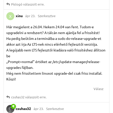
Pislogó
válaszolt erre.
xinu
ápr 23.
Szerkesztve
X
Már megjelent a 26.04. Nekem 24.04 van fent. Tudom-e
upgradelni a rendszert? A tálcán nem ajánlja fel a frissítést!
Ha pedig beütöm a terminálba a sudo do-release-upgrade-et
akkor azt írja Az LTS-nek nincs elérhető fejlesztői verziója.
A legújabb nem LTS fejlesztői kiadásra való frissítéshez állítson
be
„Prompt=normal” értéket az /etc/update-manager/release-
upgrades fájlban.
Még nem frissítettem linuxot upgrade-del csak friss installal.
Köszi!
Válasz
csuhas32
válaszolt erre.
csuhas32
ápr 23.
Szerkesztve