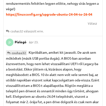
rendszermentés feltétlen legyen előtte, nehogy sírás legyen a
vége!)
https://linuxconfig.org/upgrade-ubuntu-24-04-to-26-04
Válasz
csuhas32
válaszolt erre.
Pislogó
ápr 23.
P
Kipróbáltam, amiket kit javasolt. De azok sem
csuhas32
működtek (másik USB portba dugás). A BIOS-ban azonban
észrevettem, hogy nem lehet visszaállítani UEFI-ről Legacy-ba
a bootolást. Ekkor jöttem rá, kizárásos alapon, hogy
meghibásodott a BIOS. 10 év alatt nem volt vele semmi baj, az
utóbbi napokban viszont sokat kapcsolgattam oda-vissza. Ezért
visszaállítottam a BIOS-t alapállapotba. Rögtön meglátta a
telepítő pen driveot és onnantól minden úgy történt, ahogyan
kell. Elvégeztem az ubuntu 26.04 telepítését, viszont a
folyamat már 2. órája fut, a pen drive dolgozik és csak nem akar