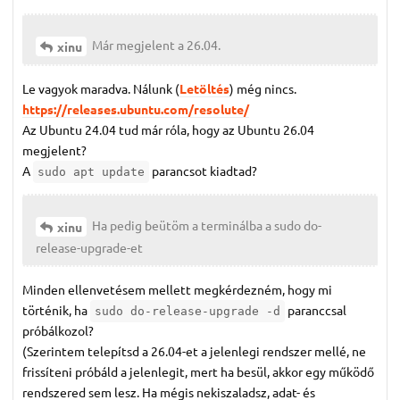
Már megjelent a 26.04.
xinu
Le vagyok maradva. Nálunk (
Letöltés
) még nincs.
https://releases.ubuntu.com/resolute/
Az Ubuntu 24.04 tud már róla, hogy az Ubuntu 26.04
megjelent?
A
parancsot kiadtad?
sudo apt update
Ha pedig beütöm a terminálba a sudo do-
xinu
release-upgrade-et
Minden ellenvetésem mellett megkérdezném, hogy mi
történik, ha
paranccsal
sudo do-release-upgrade -d
próbálkozol?
(Szerintem telepítsd a 26.04-et a jelenlegi rendszer mellé, ne
frissíteni próbáld a jelenlegit, mert ha besül, akkor egy működő
rendszered sem lesz. Ha mégis nekiszaladsz, adat- és