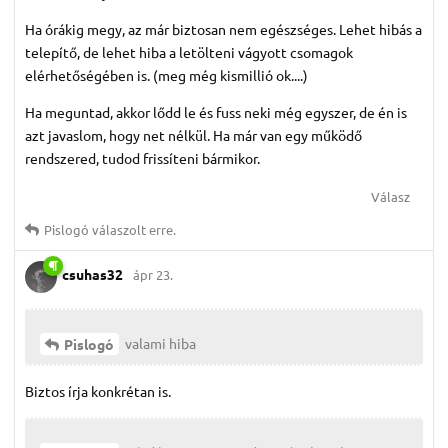
Ha órákig megy, az már biztosan nem egészséges. Lehet hibás a
telepítő, de lehet hiba a letölteni vágyott csomagok
elérhetőségében is. (meg még kismillió ok....)
Ha meguntad, akkor lődd le és fuss neki még egyszer, de én is
azt javaslom, hogy net nélkül. Ha már van egy működő
rendszered, tudod frissíteni bármikor.
Válasz
Pislogó
válaszolt erre.
csuhas32
ápr 23.
valami hiba
Pislogó
Biztos írja konkrétan is.