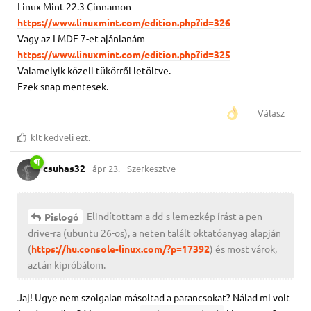
Linux Mint 22.3 Cinnamon
https://www.linuxmint.com/edition.php?id=326
Vagy az LMDE 7-et ajánlanám
https://www.linuxmint.com/edition.php?id=325
Valamelyik közeli tükörről letöltve.
Ezek snap mentesek.
Válasz
klt
kedveli ezt.
csuhas32
ápr 23.
Szerkesztve
Elindítottam a dd-s lemezkép írást a pen
Pislogó
drive-ra (ubuntu 26-os), a neten talált oktatóanyag alapján
(
https://hu.console-linux.com/?p=17392
) és most várok,
aztán kipróbálom.
Jaj! Ugye nem szolgaian másoltad a parancsokat? Nálad mi volt