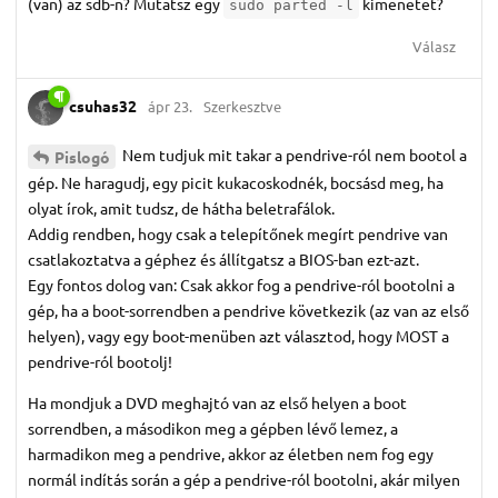
(van) az sdb-n? Mutatsz egy
kimenetet?
sudo parted -l
Válasz
csuhas32
ápr 23.
Szerkesztve
Nem tudjuk mit takar a pendrive-ról nem bootol a
Pislogó
gép. Ne haragudj, egy picit kukacoskodnék, bocsásd meg, ha
olyat írok, amit tudsz, de hátha beletrafálok.
Addig rendben, hogy csak a telepítőnek megírt pendrive van
csatlakoztatva a géphez és állítgatsz a BIOS-ban ezt-azt.
Egy fontos dolog van: Csak akkor fog a pendrive-ról bootolni a
gép, ha a boot-sorrendben a pendrive következik (az van az első
helyen), vagy egy boot-menüben azt választod, hogy MOST a
pendrive-ról bootolj!
Ha mondjuk a DVD meghajtó van az első helyen a boot
sorrendben, a másodikon meg a gépben lévő lemez, a
harmadikon meg a pendrive, akkor az életben nem fog egy
normál indítás során a gép a pendrive-ról bootolni, akár milyen