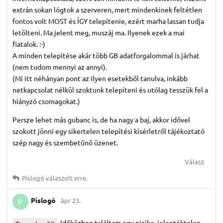
extrán sokan lógtok a szerveren, mert mindenkinek feltétlen
fontos volt MOST és ÍGY telepítenie, ezért marha lassan tudja
letölteni. Ma jelent meg, muszáj ma. Ilyenek ezek a mai
fiatalok. :-)
A minden telepítése akár több GB adatforgalommal is járhat
(nem tudom mennyi az annyi).
(Mi itt néhányan pont az ilyen esetekből tanulva, inkább
netkapcsolat nélkül szoktunk telepíteni és utólag tesszük fel a
hiányzó csomagokat.)
Persze lehet más gubanc is, de ha nagy a baj, akkor idővel
szokott jönni egy sikertelen telepítési kísérletről tájékoztató
szép nagy és szembetűnő üzenet.
Válasz
Pislogó
válaszolt erre.
Pislogó
ápr 23.
P
Időközben találtam egy picike, jelentéktelen