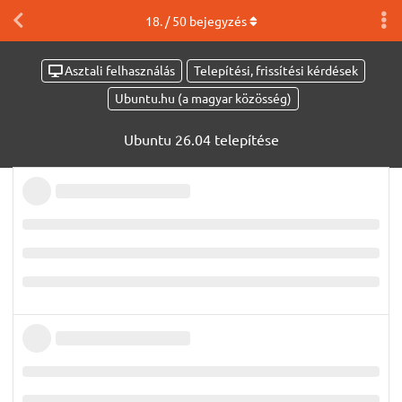
18
. /
50
bejegyzés
Asztali felhasználás
Telepítési, frissítési kérdések
Ubuntu.hu (a magyar közösség)
Ubuntu 26.04 telepítése