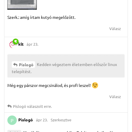
Szerk.: amíg írtam kutyó megelőzött.
Válasz
klt
ápr 23.
Kedden végeztem életemben először linux
Pislogó
telepítést.
Még egy párszor megcsinálod, és profi leszel!
Válasz
Pislogó
válaszolt erre.
Pislogó
ápr 23.
Szerkesztve
P