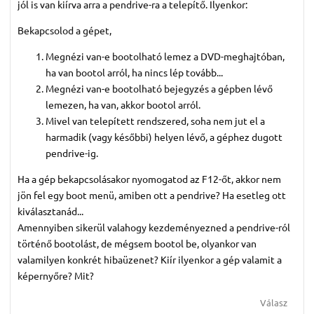
jól is van kiírva arra a pendrive-ra a telepítő. Ilyenkor:
Bekapcsolod a gépet,
Megnézi van-e bootolható lemez a DVD-meghajtóban,
ha van bootol arról, ha nincs lép tovább...
Megnézi van-e bootolható bejegyzés a gépben lévő
lemezen, ha van, akkor bootol arról.
Mivel van telepített rendszered, soha nem jut el a
harmadik (vagy későbbi) helyen lévő, a géphez dugott
pendrive-ig.
Ha a gép bekapcsolásakor nyomogatod az F12-őt, akkor nem
jön fel egy boot menü, amiben ott a pendrive? Ha esetleg ott
kiválasztanád...
Amennyiben sikerül valahogy kezdeményezned a pendrive-ról
történő bootolást, de mégsem bootol be, olyankor van
valamilyen konkrét hibaüzenet? Kiír ilyenkor a gép valamit a
képernyőre? Mit?
Válasz