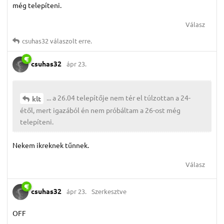
még telepíteni.
Válasz
csuhas32
válaszolt erre.
csuhas32
ápr 23.
... a 26.04 telepítője nem tér el túlzottan a 24-
klt
étől, mert igazából én nem próbáltam a 26-ost még
telepíteni.
Nekem ikreknek tűnnek.
Válasz
csuhas32
ápr 23.
Szerkesztve
OFF