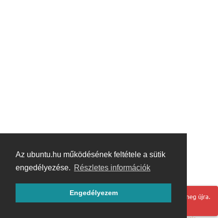
Az ubuntu.hu működésének feltétele a sütik
engedélyezése.
Részletes információk
Engedélyezem
Hoppá! Valami hiba történt. Frissítse az oldalt és próbálja meg újra.