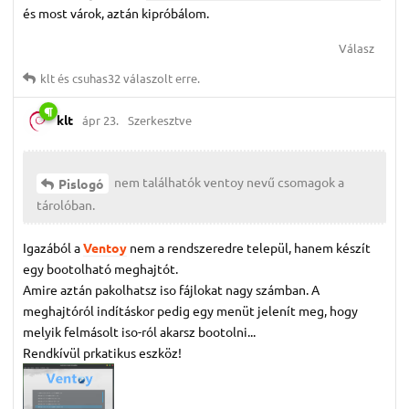
és most várok, aztán kipróbálom.
Válasz
klt
és
csuhas32
válaszolt erre.
klt
ápr 23.
Szerkesztve
nem találhatók ventoy nevű csomagok a
Pislogó
tárolóban.
Igazából a
Ventoy
nem a rendszeredre települ, hanem készít
egy bootolható meghajtót.
Amire aztán pakolhatsz iso fájlokat nagy számban. A
meghajtóról indításkor pedig egy menüt jelenít meg, hogy
melyik felmásolt iso-ról akarsz bootolni...
Rendkívül prkatikus eszköz!