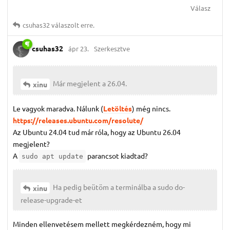
Válasz
csuhas32
válaszolt erre.
csuhas32
ápr 23.
Szerkesztve
Már megjelent a 26.04.
xinu
Le vagyok maradva. Nálunk (
Letöltés
) még nincs.
https://releases.ubuntu.com/resolute/
Az Ubuntu 24.04 tud már róla, hogy az Ubuntu 26.04
megjelent?
A
parancsot kiadtad?
sudo apt update
Ha pedig beütöm a terminálba a sudo do-
xinu
release-upgrade-et
Minden ellenvetésem mellett megkérdezném, hogy mi