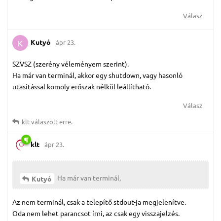
Válasz
Kutyó
ápr 23.
K
SZVSZ (szerény véleményem szerint).
Ha már van terminál, akkor egy shutdown, vagy hasonló
utasítással komoly erőszak nélkül leállítható.
Válasz
klt
válaszolt erre.
klt
ápr 23.
Ha már van terminál,
Kutyó
Az nem terminál, csak a telepítő stdout-ja megjelenítve.
Oda nem lehet parancsot írni, az csak egy visszajelzés.