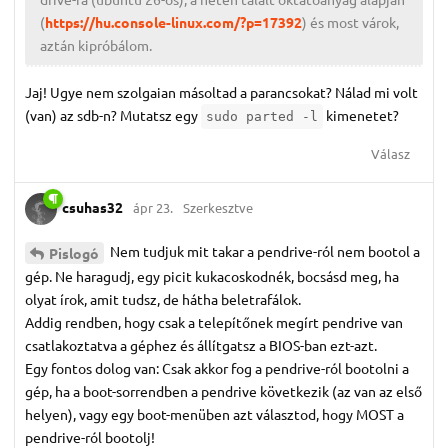
(
https://hu.console-linux.com/?p=17392
) és most várok,
aztán kipróbálom.
Jaj! Ugye nem szolgaian másoltad a parancsokat? Nálad mi volt
(van) az sdb-n? Mutatsz egy
kimenetet?
sudo parted -l
Válasz
csuhas32
ápr 23.
Szerkesztve
Nem tudjuk mit takar a pendrive-ról nem bootol a
Pislogó
gép. Ne haragudj, egy picit kukacoskodnék, bocsásd meg, ha
olyat írok, amit tudsz, de hátha beletrafálok.
Addig rendben, hogy csak a telepítőnek megírt pendrive van
csatlakoztatva a géphez és állítgatsz a BIOS-ban ezt-azt.
Egy fontos dolog van: Csak akkor fog a pendrive-ról bootolni a
gép, ha a boot-sorrendben a pendrive következik (az van az első
helyen), vagy egy boot-menüben azt választod, hogy MOST a
pendrive-ról bootolj!