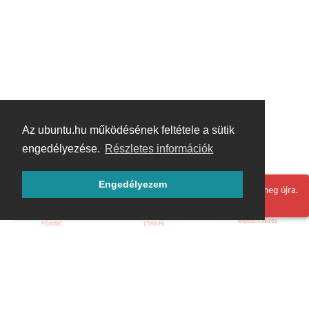
Az ubuntu.hu működésének feltétele a sütik
engedélyezése.
Részletes információk
Engedélyezem
Hoppá! Valami hiba történt. Frissítse az oldalt és próbálja meg újra.
Bejelentkezés
Főoldal
Címkék