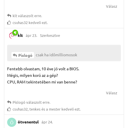
Válasz
klt
válaszolt erre.
csuhas32
kedveli ezt.
klt
ápr 23.
Szerkesztve
csak ha időmilliomosok
Pislogó
Fentebb olvastam, 10 éve jó volt a BIOS.
Mégis, milyen korú az a gép?
CPU, RAM tekintetében mi van benne?
Válasz
Pislogó
válaszolt erre.
csuhas32
,
tenkes
és
a mester
kedveli ezt.
ötvenentul
ápr 24.
Ö