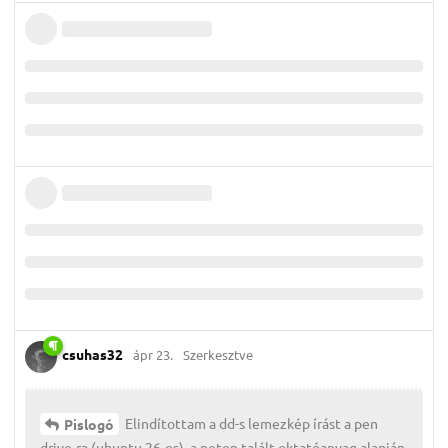
csuhas32
ápr 23.
Szerkesztve
Elindítottam a dd-s lemezkép írást a pen
Pislogó
drive-ra (ubuntu 26-os), a neten talált oktatóanyag alapján