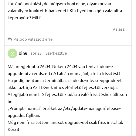
történő bootolást, de mégsem bootol be, olyankor van
valamilyen konkrét hibaüzenet? Kiír ilyenkor a gép valamit a
képernyőre? Mit?
Válasz
Pislogó
válaszolt erre.
xinu
ápr 23.
Szerkesztve
X
Már megjelent a 26.04. Nekem 24.04 van fent. Tudom-e
upgradelni a rendszert? A tálcán nem ajánlja fel a frissítést!
Ha pedig beütöm a terminálba a sudo do-release-upgrade-et
akkor azt írja Az LTS-nek nincs elérhető fejlesztői verziója.
A legújabb nem LTS fejlesztői kiadásra való frissítéshez állítson
be
„Prompt=normal” értéket az /etc/update-manager/release-
upgrades fájlban.
Még nem frissítettem linuxot upgrade-del csak friss installal.
Köszi!