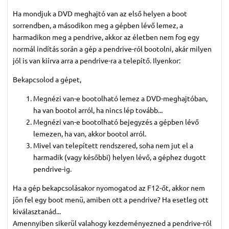
Ha mondjuk a DVD meghajtó van az első helyen a boot
sorrendben, a másodikon meg a gépben lévő lemez, a
harmadikon meg a pendrive, akkor az életben nem fog egy
normál indítás során a gép a pendrive-ról bootolni, akár milyen
jól is van kiírva arra a pendrive-ra a telepítő. Ilyenkor:
Bekapcsolod a gépet,
Megnézi van-e bootolható lemez a DVD-meghajtóban,
ha van bootol arról, ha nincs lép tovább...
Megnézi van-e bootolható bejegyzés a gépben lévő
lemezen, ha van, akkor bootol arról.
Mivel van telepített rendszered, soha nem jut el a
harmadik (vagy későbbi) helyen lévő, a géphez dugott
pendrive-ig.
Ha a gép bekapcsolásakor nyomogatod az F12-őt, akkor nem
jön fel egy boot menü, amiben ott a pendrive? Ha esetleg ott
kiválasztanád...
Amennyiben sikerül valahogy kezdeményezned a pendrive-ról