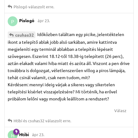
Pislogó
válaszolt erre.
Pislogó
ápr 23.
P
Időközben találtam egy picike, jelentéktelen
csuhas32
ikont a telepítő ablak jobb alsó sarkában, amire kattintva
megjeleníti egy terminál ablakban a telepítés lépéseit
szövegesen. Eszerint 18.12-től 18.38-ig telepített (26 perc),
aztán elakadt valami hiba miatt és azóta áll. Viszont a pen drive
továbbra is dolgozgat, véletlenszerűen villog a piros lámpája,
tehát csinál valamit, csak nem tudom, mit?
Kérdésem: mennyi ideig várjak a sikeres vagy sikertelen
telepítési kísérlet visszajelzésére? Mi történik, ha erővel
próbálom lelőni vagy mondjuk leállítom a rendszert?
Válasz
Htibi
és
csuhas32
válaszolt erre.
Htibi
ápr 23.
H