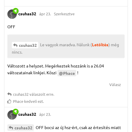
csuhas32
ápr 23.
Szerkesztve
OFF
Le vagyok maradva. Nálunk (
Letöltés
) még
csuhas32
nincs.
Változott a helyzet. Megérkeztek hozzánk is a 26.04
változatainak linkjei. Köszi
!
@Phace
Válasz
csuhas32
válaszolt erre.
Phace
kedveli ezt.
csuhas32
ápr 23.
OFF bocsi az új hsz-ért, csak az értesítés miatt
csuhas32