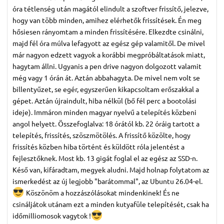
óra tétlenség után magától elindult a szoftver frissítő, jelezve,
hogy van több minden, amihez elérhetők frissítések. Én meg
hősiesen rányomtam a minden frissítésére. Elkezdte csinálni,
majd fél óra múlva lefagyott az egész gép valamitől. De mivel
már nagyon edzett vagyok a korábbi megpróbáltatások miatt,
hagytam állni. Ugyanis a pen drive nagyon dolgozott valamit
még vagy 1 órán át. Aztán abbahagyta. De mivel nem volt se
billentyűzet, se egér, egyszerűen kikapcsoltam erőszakkal a
gépet. Aztán újraindult, hiba nélkül (bő fél perc a bootolási
ideje). Immáron minden magyar nyelvű a telepítés közbeni
angol helyett. Összefoglalva: 18 órától kb. 22 óráig tartott a
telepítés, frissítés, szöszmötölés. A frissítő közölte, hogy
frissítés közben hiba történt és küldött róla jelentést a
fejlesztőknek. Most kb. 13 gigát foglal el az egész az SSD-n.
Késő van, kifáradtam, megyek aludni. Majd holnap folytatom az
ismerkedést az új legjobb "barátommal", az Ubuntu 26.04-el.
Köszönöm a hozzászólásokat mindenkinek! És ne
csináljátok utánam ezt a minden kutyafüle telepítését, csak ha
időmilliomosok vagytok !