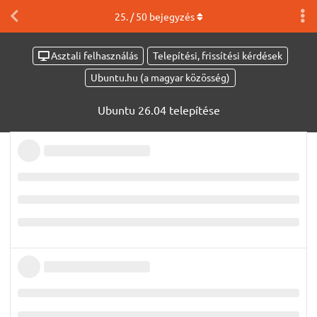
25
. /
50
bejegyzés
Asztali felhasználás
Telepítési, frissítési kérdések
Ubuntu.hu (a magyar közösség)
Ubuntu 26.04 telepítése