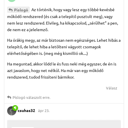
Az történik, hogy vagy lesz egy többé-kevésbé
Pislogó
működő rendszered (és csak a telepítő pusztult meg), vagy
nem lesz rendszered. Elvileg, ha kikapcsolod, „sérülhet” a pen,
de nem ez a jelelemző.
Ha órákig megy, az már biztosan nem egészséges. Lehet hibás a
telepítő, de lehet hiba a letölteni vágyott csomagok
elérhetőségében is. (meg még kismillió ok....)
Ha meguntad, akkor lődd le és fuss neki még egyszer, de én is
azt javaslom, hogy net nélkül. Ha már van egy működő
rendszered, tudod frissíteni bármikor.
Válasz
Pislogó
válaszolt erre.
csuhas32
ápr 23.