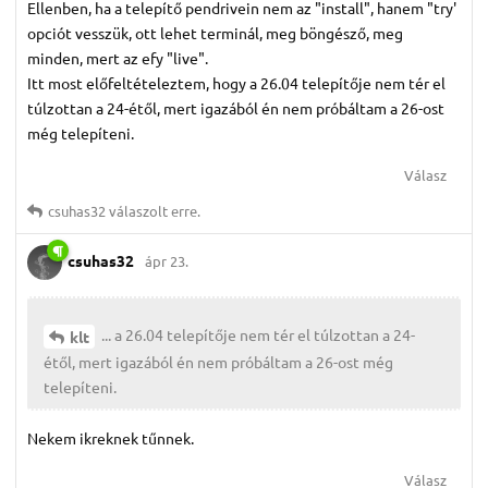
Ellenben, ha a telepítő pendrivein nem az "install", hanem "try'
opciót vesszük, ott lehet terminál, meg böngésző, meg
minden, mert az efy "live".
Itt most előfeltételeztem, hogy a 26.04 telepítője nem tér el
túlzottan a 24-étől, mert igazából én nem próbáltam a 26-ost
még telepíteni.
Válasz
csuhas32
válaszolt erre.
csuhas32
ápr 23.
... a 26.04 telepítője nem tér el túlzottan a 24-
klt
étől, mert igazából én nem próbáltam a 26-ost még
telepíteni.
Nekem ikreknek tűnnek.
Válasz