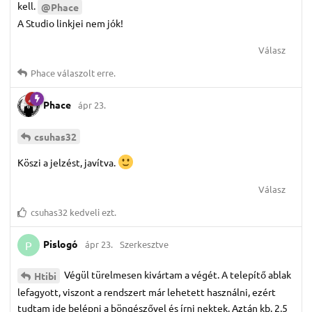
kell.
@Phace
A Studio linkjei nem jók!
Válasz
Phace
válaszolt erre.
Phace
ápr 23.
csuhas32
Köszi a jelzést, javítva.
Válasz
csuhas32
kedveli ezt.
Pislogó
ápr 23.
Szerkesztve
P
Végül türelmesen kivártam a végét. A telepítő ablak
Htibi
lefagyott, viszont a rendszert már lehetett használni, ezért
tudtam ide belépni a böngészővel és írni nektek. Aztán kb. 2,5