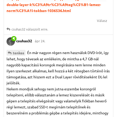
double-layer-k%C3%A9tr%C3%A9teg%C5%B1-lemez-
norm%C3%A1l-tokban-1036536.html
Válasz
csuhas32
válaszolt erre.
csuhas32
ápr 24.
Én már nagyon régen nem használok DVD-írót, így
tenkes
lehet, hogy tévesek az emlékeim, de mintha a 4,7 GB-nál
nagyobb kapacitású korongok megírására nem lenne minden
ilyen szerkezet alkalmas, kell hozzá a két rétegben történő írás
támogatása, azt hiszem ezt a Dual Layer rövidítéseként DL-lel
jelölték.
Nekem mondjuk sehogy nem jutna eszembe korongról
telepíteni, előbb választanám a lemez kiszerelését és másik
gépen a telepítés elvégzését vagy valamelyik fiókban heverő
régi lemezt, szabad SSD-t megírnám telepítőnek és
beszerelném a problémás gépbe a telepítés idejére, minthogy