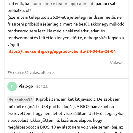
történik, ha
paranccsal
sudo do-release-upgrade -d
próbálkozol?
(Szerintem telepítsd a 26.04-et a jelenlegi rendszer mellé, ne
frissíteni próbáld a jelenlegit, mert ha besül, akkor egy működő
rendszered sem lesz. Ha mégis nekiszaladsz, adat- és
rendszermentés feltétlen legyen előtte, nehogy sírás legyen a
vége!)
https://linuxconfig.org/upgrade-ubuntu-24-04-to-26-04
Válasz
csuhas32
válaszolt erre.
Pislogó
ápr 23.
P
Kipróbáltam, amiket kit javasolt. De azok sem
csuhas32
működtek (másik USB portba dugás). A BIOS-ban azonban
észrevettem, hogy nem lehet visszaállítani UEFI-ről Legacy-ba
a bootolást. Ekkor jöttem rá, kizárásos alapon, hogy
meghibásodott a BIOS. 10 év alatt nem volt vele semmi baj, az