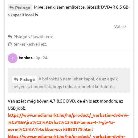
Mivel senki sem említette, létezik DVD+R 8.5 GB-
Pislogó
s kapacitással is.
Válasz
Pislogó
válaszolt erre.
tenkes
kedveli ezt.
tenkes
ápr 24.
T
A boltokban nem lehet kapni, de az egyik
Pislogó
helyen azt mondták, hogy tudnak rendelni külföldről,
Van azért még bőven 4,7-8,5G DVD, de én is azt mondom, az
USB jobb.
https://www.mediamarkt.hu/hu/product/_verbatim-dvd-rw-
%C3%BAjra%C3%ADrhat%C3%B3-lemez-4-7-gb-4x-
norm%C3%A1l-tokban-serl-3880179.html
https://www.mediamarkt.hu/hu/product/_verbatim-dvd-r-