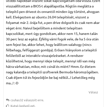
utóbbi napokban viszont sokat kapcsolgattam oda-vissza. Ezért
visszaállítottam a BIOS-t alapállapotba. Rögtön meglátta a
telepítő pen driveot és onnantól minden úgy történt, ahogyan
kell. Elvégeztem az ubuntu 26.04 telepítését, viszont a
folyamat már 2. órája fut, a pen drive dolgozik és csak nem akar
véget érni. Naivul bejelöltem a mindent telepítsen
kapcsolókat, mert úgy gondoltam, akkor nem 15, hanem talán
30 perc lesz az egész. Éjfélig várni fogok vele, de ha 5 óra után
sem fejezi be, akkor lehet, hogy leállítom valahogy (nincs
félbehagy, felfüggeszt gombja). Erősen hiányolom a telepítő
felületből az interaktív visszajelzéseket. A rendszer
közölhetné, hogy mennyi ideje telepít, mennyi idő van még
hátra várhatóan, mikor, mit csinál és miért? Hmm. Ez életem
nagy kalandja a telepítő szoftverek Bermuda-háromszögében.
Csak éljem túl és fejeződjön be baj nélkül...! Lehetőleg még
ma...! :-D
Válasz
csuhas32
válaszolt erre.
Kutyó
kedveli ezt.