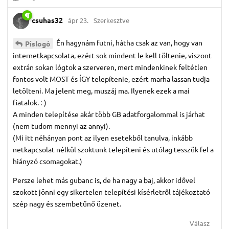
csuhas32
ápr 23.
Szerkesztve
Én hagynám futni, hátha csak az van, hogy van
Pislogó
internetkapcsolata, ezért sok mindent le kell töltenie, viszont
extrán sokan lógtok a szerveren, mert mindenkinek feltétlen
fontos volt MOST és ÍGY telepítenie, ezért marha lassan tudja
letölteni. Ma jelent meg, muszáj ma. Ilyenek ezek a mai
fiatalok. :-)
A minden telepítése akár több GB adatforgalommal is járhat
(nem tudom mennyi az annyi).
(Mi itt néhányan pont az ilyen esetekből tanulva, inkább
netkapcsolat nélkül szoktunk telepíteni és utólag tesszük fel a
hiányzó csomagokat.)
Persze lehet más gubanc is, de ha nagy a baj, akkor idővel
szokott jönni egy sikertelen telepítési kísérletről tájékoztató
szép nagy és szembetűnő üzenet.
Válasz