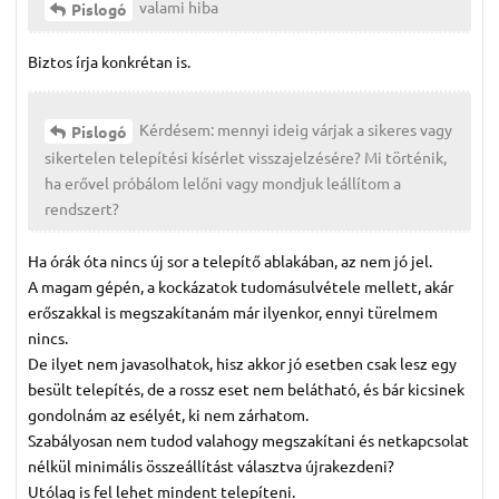
valami hiba
Pislogó
Biztos írja konkrétan is.
Kérdésem: mennyi ideig várjak a sikeres vagy
Pislogó
sikertelen telepítési kísérlet visszajelzésére? Mi történik,
ha erővel próbálom lelőni vagy mondjuk leállítom a
rendszert?
Ha órák óta nincs új sor a telepítő ablakában, az nem jó jel.
A magam gépén, a kockázatok tudomásulvétele mellett, akár
erőszakkal is megszakítanám már ilyenkor, ennyi türelmem
nincs.
De ilyet nem javasolhatok, hisz akkor jó esetben csak lesz egy
besült telepítés, de a rossz eset nem belátható, és bár kicsinek
gondolnám az esélyét, ki nem zárhatom.
Szabályosan nem tudod valahogy megszakítani és netkapcsolat
nélkül minimális összeállítást választva újrakezdeni?
Utólag is fel lehet mindent telepíteni.