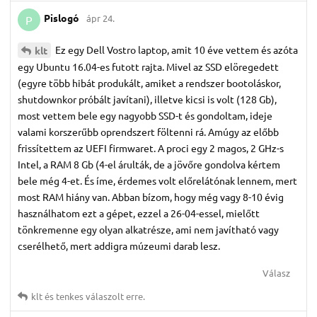
Pislogó
ápr 24.
P
Ez egy Dell Vostro laptop, amit 10 éve vettem és azóta
klt
egy Ubuntu 16.04-es futott rajta. Mivel az SSD elöregedett
(egyre több hibát produkált, amiket a rendszer bootoláskor,
shutdownkor próbált javítani), illetve kicsi is volt (128 Gb),
most vettem bele egy nagyobb SSD-t és gondoltam, ideje
valami korszerűbb oprendszert föltenni rá. Amúgy az előbb
frissítettem az UEFI firmwaret. A proci egy 2 magos, 2 GHz-s
Intel, a RAM 8 Gb (4-el árulták, de a jövőre gondolva kértem
bele még 4-et. És íme, érdemes volt előrelátónak lennem, mert
most RAM hiány van. Abban bízom, hogy még vagy 8-10 évig
használhatom ezt a gépet, ezzel a 26-04-essel, mielőtt
tönkremenne egy olyan alkatrésze, ami nem javítható vagy
cserélhető, mert addigra múzeumi darab lesz.
Válasz
klt
és
tenkes
válaszolt erre.