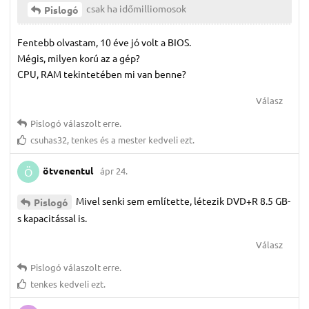
csak ha időmilliomosok
Pislogó
Fentebb olvastam, 10 éve jó volt a BIOS.
Mégis, milyen korú az a gép?
CPU, RAM tekintetében mi van benne?
Válasz
Pislogó
válaszolt erre.
csuhas32
,
tenkes
és
a mester
kedveli ezt.
ötvenentul
ápr 24.
Ö
Mivel senki sem említette, létezik DVD+R 8.5 GB-
Pislogó
s kapacitással is.
Válasz
Pislogó
válaszolt erre.
tenkes
kedveli ezt.