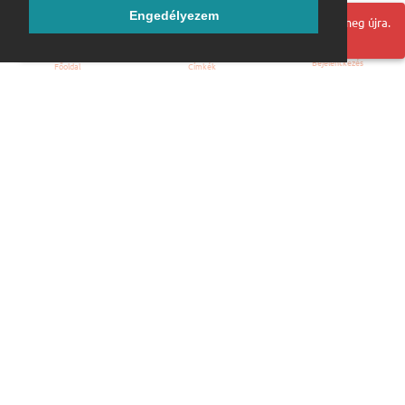
Engedélyezem
Hoppá! Valami hiba történt. Frissítse az oldalt és próbálja meg újra.
Bejelentkezés
Főoldal
Címkék
Kezdőoldal
Blog
ÁSZF
Szabályzat
Kapcsolat
ubuntu.hu :: Magyar Ubuntu Közösség
© 2007 – 2026
Önkéntes segítők:
Megtekintés