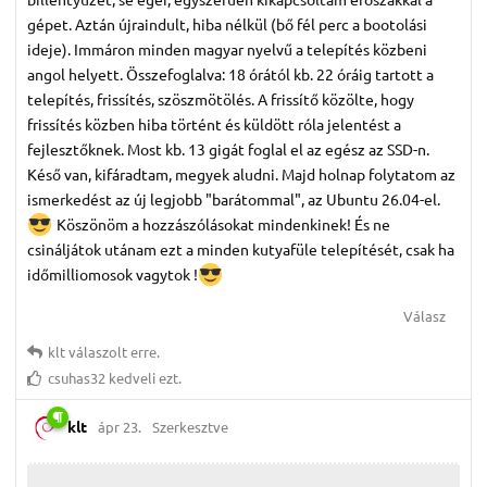
gépet. Aztán újraindult, hiba nélkül (bő fél perc a bootolási
ideje). Immáron minden magyar nyelvű a telepítés közbeni
angol helyett. Összefoglalva: 18 órától kb. 22 óráig tartott a
telepítés, frissítés, szöszmötölés. A frissítő közölte, hogy
frissítés közben hiba történt és küldött róla jelentést a
fejlesztőknek. Most kb. 13 gigát foglal el az egész az SSD-n.
Késő van, kifáradtam, megyek aludni. Majd holnap folytatom az
ismerkedést az új legjobb "barátommal", az Ubuntu 26.04-el.
Köszönöm a hozzászólásokat mindenkinek! És ne
csináljátok utánam ezt a minden kutyafüle telepítését, csak ha
időmilliomosok vagytok !
Válasz
klt
válaszolt erre.
csuhas32
kedveli ezt.
klt
ápr 23.
Szerkesztve