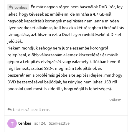
Én már nagyon régen nem használok DVD-írót, így
tenkes
lehet, hogy tévesek az emlékeim, de mintha a 4,7 GB-nál
nagyobb kapacitású korongok megírására nem lenne minden
ilyen szerkezet alkalmas, kell hozzá a két rétegben történő írás
támogatása, azt hiszem ezt a Dual Layer rövidítéseként DL-lel
jelölték.
Nekem mondjuk sehogy nem jutna eszembe korongról
telepíteni, előbb választanám a lemez kiszerelését és másik
gépen a telepítés elvégzését vagy valamelyik fiókban heverő
régi lemezt, szabad SSD-t megírnám telepítőnek és
beszerelném a problémás gépbe a telepítés idejére, minthogy
DVD beszerzésével bajlódjak, ha tényleg nem lehet USB-ről
bootolni (ami most is kiderült, hogy végül is lehetséges).
Válasz
tenkes
válaszolt erre.
tenkes
ápr 24.
Szerkesztve
T