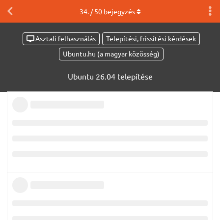
34
. /
50
bejegyzés
Asztali felhasználás
Telepítési, frissítési kérdések
Ubuntu.hu (a magyar közösség)
Ubuntu 26.04 telepítése