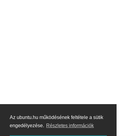
Az ubuntu.hu működésének feltétele a sütik
engedélyezése.
Részletes információk