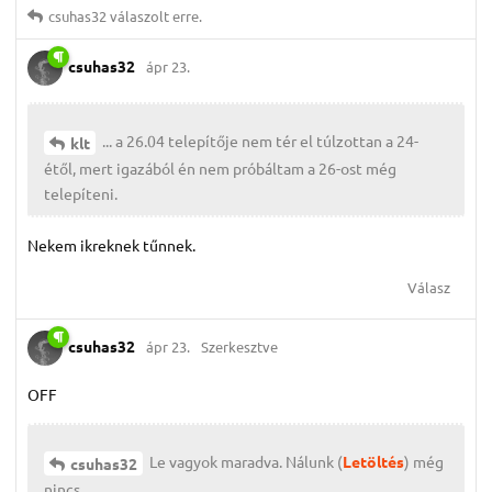
csuhas32
válaszolt erre.
csuhas32
ápr 23.
... a 26.04 telepítője nem tér el túlzottan a 24-
klt
étől, mert igazából én nem próbáltam a 26-ost még
telepíteni.
Nekem ikreknek tűnnek.
Válasz
csuhas32
ápr 23.
Szerkesztve
OFF
Le vagyok maradva. Nálunk (
Letöltés
) még
csuhas32
nincs.