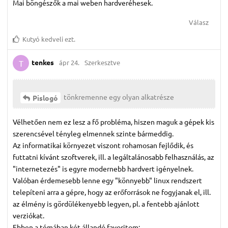
Mai böngészők a mai weben hardveréhesek.
Válasz
Kutyó
kedveli ezt.
tenkes
ápr 24.
Szerkesztve
T
tönkremenne egy olyan alkatrésze
Pislogó
Vélhetően nem ez lesz a fő probléma, hiszen maguk a gépek kis
szerencsével tényleg elmennek szinte bármeddig.
Az informatikai környezet viszont rohamosan fejlődik, és
futtatni kívánt szoftverek, ill. a legáltalánosabb felhasználás, az
"internetezés" is egyre modernebb hardvert igényelnek.
Valóban érdemesebb lenne egy "könnyebb" linux rendszert
telepíteni arra a gépre, hogy az erőforrások ne fogyjanak el, ill.
az élmény is gördülékenyebb legyen, pl. a fentebb ajánlott
verziókat.
Ebben a témában két állandó favoritom: