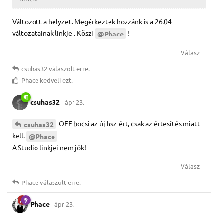
Változott a helyzet. Megérkeztek hozzánk is a 26.04
változatainak linkjei. Köszi
!
@Phace
Válasz
csuhas32
válaszolt erre.
Phace
kedveli ezt.
csuhas32
ápr 23.
OFF bocsi az új hsz-ért, csak az értesítés miatt
csuhas32
kell.
@Phace
A Studio linkjei nem jók!
Válasz
Phace
válaszolt erre.
Phace
ápr 23.