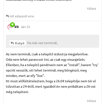
Válasz
klt
válaszolt erre.
klt
ápr 23.
Ha már van terminál,
Kutyó
Az nem terminál, csak a telepítő stdout-ja megjelenítve.
Oda nem lehet parancsot írni, az csak egy visszajelzés.
Ellenben, ha a telepítő pendrivein nem az "install", hanem "try'
opciót vesszük, ott lehet terminál, meg böngésző, meg
minden, mert az efy "live".
Itt most előfeltételeztem, hogy a 26.04 telepítője nem tér el
túlzottan a 24-étől, mert igazából én nem próbáltam a 26-ost
még telepíteni.
Válasz