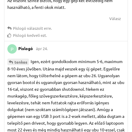
Az viszont szinte biztos, hogy egy gép két évtizedig nem
használható, a fenti okok miatt.
Válasz
Pislogó
válaszolt erre.
Pislogó
kedveli ezt.
Pislogó
ápr 24.
P
Igen, ezért gondolkodom minimum 5-6, maximum
tenkes
8-10 éves jövőben. Utána majd veszek egy új gépet. Egyelőre
nem látom, hogy túlterhelné a gépem az ubu 26. Ugyanolyan
gyorsan bootol és ugyanolyan gyorsan használható, mint az ubu
16-tal, viszont ez gyorsabban shutdownol. Nekem ez
munkagép, főleg szövegszerkesztésre, képszerkesztésre,
levelezésre, tehát nem futtatok rajta erőforrás igényes
dolgokat (nem szoktam számítógépen játszani). Amúgy a
gépemen van egy USB 3 port is a 2-esek mellett, abba dugtam a
telepítő pen driveot, hogy gyorsabb legyen. Az előző laptopom
most 22 éves és még mindig használható egy ubu 10-essel, csak