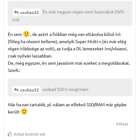
Én már nagyon régen nem használok DVD-
csuhas32
írót
Én sem
, de azért a fiókban még van eltárolva külső író
(főleg ha olvasni kellene), amelyik Super Multi-s (és már elég
régen többsége az volt), az tudja a DL lemezeket írni/olvasni,
csak nyilván lassabban.
De, még egyszer, én sem javaslom már ezeket a megoldásokat.
Szerk.:
szabad SSD-t megírnám
csuhas32
Már ha van tartalék, pl. nálam az elfekvő SSD/RAM már gépbe
került
Válasz
Kutyó
kedveli ezt.