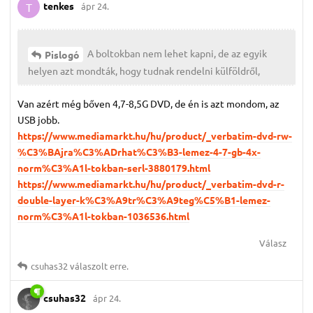
tenkes
ápr 24.
T
A boltokban nem lehet kapni, de az egyik
Pislogó
helyen azt mondták, hogy tudnak rendelni külföldről,
Van azért még bőven 4,7-8,5G DVD, de én is azt mondom, az
USB jobb.
https://www.mediamarkt.hu/hu/product/_verbatim-dvd-rw-
%C3%BAjra%C3%ADrhat%C3%B3-lemez-4-7-gb-4x-
norm%C3%A1l-tokban-serl-3880179.html
https://www.mediamarkt.hu/hu/product/_verbatim-dvd-r-
double-layer-k%C3%A9tr%C3%A9teg%C5%B1-lemez-
norm%C3%A1l-tokban-1036536.html
Válasz
csuhas32
válaszolt erre.
csuhas32
ápr 24.