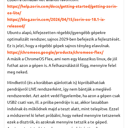
https://help.zorin.com/docs/getting-started/getting-zorin-
os-lite/
https://blog.zorin.com/2026/04/15/zorin-os-18.1-is-
released/
Ubuntu alapú, kifejezetten régebbi/gyengébb gépekre
optimalizált rendszer, sajnos 2029-ben befejezik a fejlesztését.
Ez is jelzi, hogy a régebbi gépek sajnos tényleg elavulnak.
https://chromeos.google/products/chromeos-flex/
A másik a ChromeOS Flex, ami nem egy klasszikus linux, de jól
futhat azon a gépen is. A felhasználástól függ, mennyire felel
meg neked.
Mindkettő (és a korábban ajánlottak is) kipróbálhatóak
pendrájvról LIVE rendszerként, így nem bántják a meglévő
rendszeredet. Azt azért vedd figyelembe, ha azon a gépen csak
USB2 csati van, ill. a próba pendrájv is az, akkor lassabban
indulnak és működnek majd a teszt alatt, mint telepítve. Ezzel
a módszerrel ki lehet próbálni, hogy neked mennyire tetszenek
ezek a disztrók, és azoknak mennyire tetszik a te géped.