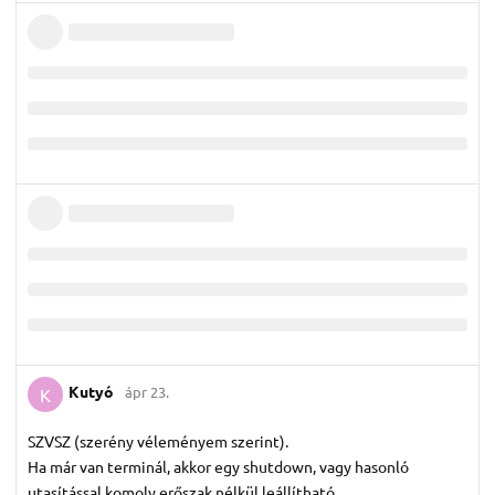
Kutyó
ápr 23.
K
SZVSZ (szerény véleményem szerint).
Ha már van terminál, akkor egy shutdown, vagy hasonló
utasítással komoly erőszak nélkül leállítható.