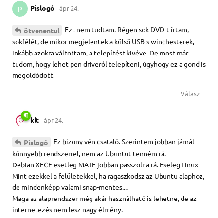
Pislogó
ápr 24.
P
Ezt nem tudtam. Régen sok DVD-t írtam,
ötvenentul
sokfélét, de mikor megjelentek a külső USB-s winchesterek,
inkább azokra váltottam, a telepítést kivéve. De most már
tudom, hogy lehet pen driveról telepíteni, úgyhogy ez a gond is
megoldódott.
Válasz
klt
ápr 24.
Ez bizony vén csataló. Szerintem jobban járnál
Pislogó
könnyebb rendszerrel, nem az Ubuntut tenném rá.
Debian XFCE esetleg MATE jobban passzolna rá. Eseleg Linux
Mint ezekkel a felületekkel, ha ragaszkodsz az Ubuntu alaphoz,
de mindenképp valami snap-mentes....
Maga az alaprendszer még akár használható is lehetne, de az
internetezés nem lesz nagy élmény.