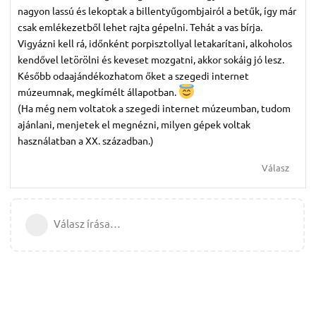
nagyon lassú és lekoptak a billentyűgombjairól a betűk, így már
csak emlékezetből lehet rajta gépelni. Tehát a vas bírja.
Vigyázni kell rá, időnként porpisztollyal letakarítani, alkoholos
kendővel letörölni és keveset mozgatni, akkor sokáig jó lesz.
Később odaajándékozhatom őket a szegedi internet
múzeumnak, megkímélt állapotban.
(Ha még nem voltatok a szegedi internet múzeumban, tudom
ajánlani, menjetek el megnézni, milyen gépek voltak
használatban a XX. században.)
Válasz
Válasz írása…