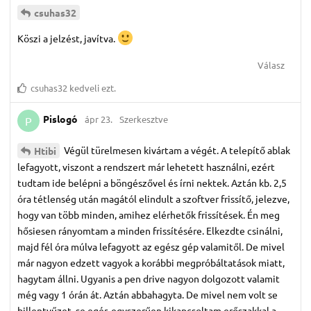
csuhas32
Köszi a jelzést, javítva.
Válasz
csuhas32
kedveli ezt.
Pislogó
ápr 23.
Szerkesztve
P
Végül türelmesen kivártam a végét. A telepítő ablak
Htibi
lefagyott, viszont a rendszert már lehetett használni, ezért
tudtam ide belépni a böngészővel és írni nektek. Aztán kb. 2,5
óra tétlenség után magától elindult a szoftver frissítő, jelezve,
hogy van több minden, amihez elérhetők frissítések. Én meg
hősiesen rányomtam a minden frissítésére. Elkezdte csinálni,
majd fél óra múlva lefagyott az egész gép valamitől. De mivel
már nagyon edzett vagyok a korábbi megpróbáltatások miatt,
hagytam állni. Ugyanis a pen drive nagyon dolgozott valamit
még vagy 1 órán át. Aztán abbahagyta. De mivel nem volt se
billentyűzet, se egér, egyszerűen kikapcsoltam erőszakkal a