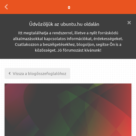
Üdvözöljük az ubuntu.hu oldalán
Itt megtalálhatja a rendszerrel, illetve a nyílt forráskódú
alkalmazásokkal kapcsolatos információkat, érdekességeket.
Csatlakozzon a beszélgetésekhez, blogoljon, segítse Ön is a
közösséget. Jó fórumozást kívánunk!
Vissza a blogösszefoglalóhoz