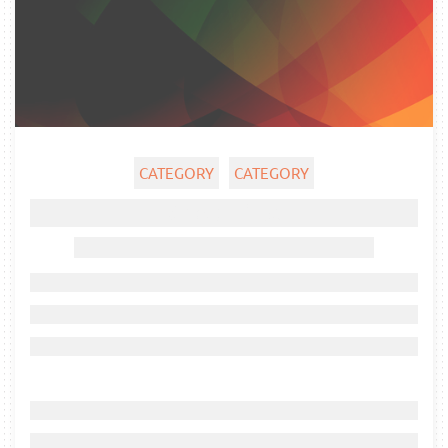
CATEGORY
CATEGORY
Ghost title