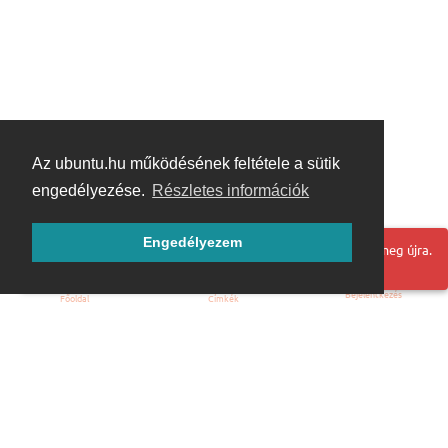
Az ubuntu.hu működésének feltétele a sütik
engedélyezése.
Részletes információk
Engedélyezem
Hoppá! Valami hiba történt. Frissítse az oldalt és próbálja meg újra.
Bejelentkezés
Főoldal
Címkék