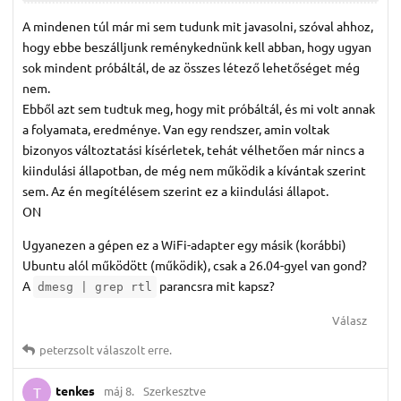
A mindenen túl már mi sem tudunk mit javasolni, szóval ahhoz,
hogy ebbe beszálljunk reménykednünk kell abban, hogy ugyan
sok mindent próbáltál, de az összes létező lehetőséget még
nem.
Ebből azt sem tudtuk meg, hogy mit próbáltál, és mi volt annak
a folyamata, eredménye. Van egy rendszer, amin voltak
bizonyos változtatási kísérletek, tehát vélhetően már nincs a
kiindulási állapotban, de még nem működik a kívántak szerint
sem. Az én megítélésem szerint ez a kiindulási állapot.
ON
Ugyanezen a gépen ez a WiFi-adapter egy másik (korábbi)
Ubuntu alól működött (működik), csak a 26.04-gyel van gond?
A
parancsra mit kapsz?
dmesg | grep rtl
Válasz
peterzsolt
válaszolt erre.
tenkes
máj 8.
Szerkesztve
T