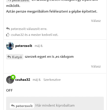
működik.
Aztán persze megpróbálom feléleszteni a gépbe építettet.
Válasz
peterzsolt
válaszolt erre.
csuhas32
és
a mester
kedveli ezt.
peterzsolt
máj 8.
szerzek egyet en is ,es rádugom
Kutyó
Válasz
csuhas32
máj 8.
Szerkesztve
OFF
Már mindent kiprobaltam
peterzsolt