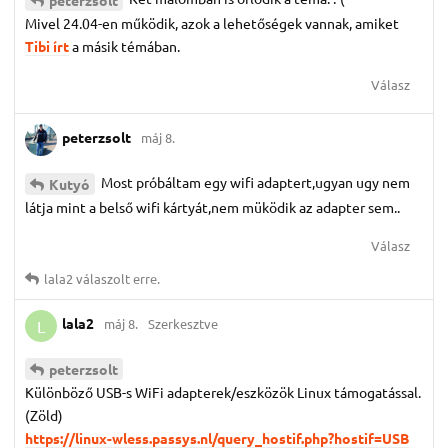
Mivel 24.04-en működik, azok a lehetőségek vannak, amiket
Tibi írt
a másik témában.
Válasz
peterzsolt
máj 8.
Most próbáltam egy wifi adaptert,ugyan ugy nem
Kutyó
látja mint a belső wifi kártyát,nem müködik az adapter sem..
Válasz
lala2
válaszolt erre.
lala2
máj 8.
Szerkesztve
L
peterzsolt
Különböző USB-s WiFi adapterek/eszközök Linux támogatással.
(Zöld)
https://linux-wless.passys.nl/query_hostif.php?hostif=USB