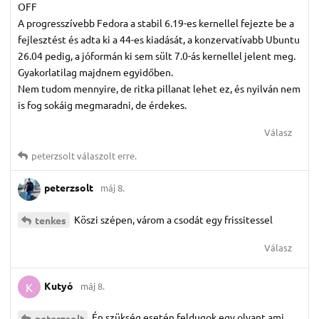
OFF
A progresszívebb Fedora a stabil 6.19-es kernellel fejezte be a
fejlesztést és adta ki a 44-es kiadását, a konzervatívabb Ubuntu
26.04 pedig, a jóformán ki sem sült 7.0-ás kernellel jelent meg.
Gyakorlatilag majdnem egyidőben.
Nem tudom mennyire, de ritka pillanat lehet ez, és nyilván nem
is fog sokáig megmaradni, de érdekes.
Válasz
peterzsolt
válaszolt erre.
peterzsolt
máj 8.
Köszi szépen, várom a csodát egy frissitessel
tenkes
Válasz
Kutyó
máj 8.
K
Én szükség esetén feldugok egy olyant ami
peterzsolt