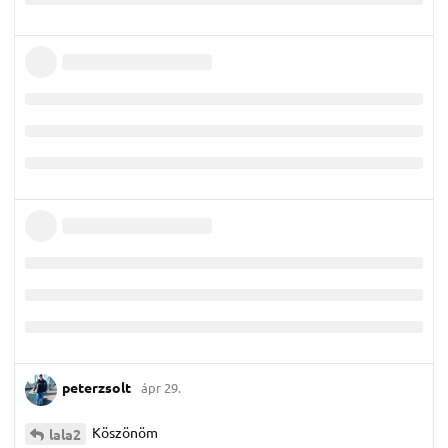
peterzsolt
ápr 29.
Köszönöm
lala2