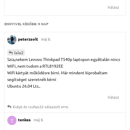
Válasz
ENNYIVEL KÉSŐBB:
9 NAP
peterzsolt
máj 8.
lala2
Szia,nekem Lenovo Thinkpad T540p laptopon egyáltalán nincs
WiFi, nem tudom a RTL8192EE
Wifi kártyát működésre birni. Már mindent kiprobaltam
segítséget szeretnék kérni
Ubuntu 26.04 Lts..
Válasz
Kutyó
és
csuhas32
válaszolt erre.
tenkes
máj 8.
T