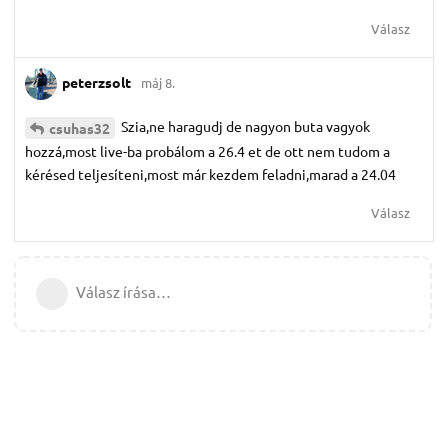
Válasz
peterzsolt
máj 8.
Szia,ne haragudj de nagyon buta vagyok
csuhas32
hozzá,most live-ba probálom a 26.4 et de ott nem tudom a
kérésed teljesíteni,most már kezdem feladni,marad a 24.04
Válasz
Válasz írása…