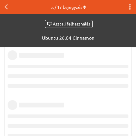
5
. /
17
bejegyzés
Asztali felhasználás
Ubuntu 26.04 Cinnamon