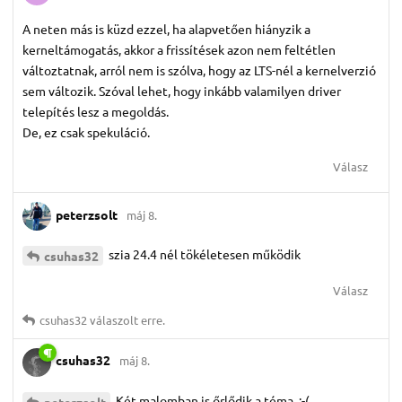
A neten más is küzd ezzel, ha alapvetően hiányzik a
kerneltámogatás, akkor a frissítések azon nem feltétlen
változtatnak, arról nem is szólva, hogy az LTS-nél a kernelverzió
sem változik. Szóval lehet, hogy inkább valamilyen driver
telepítés lesz a megoldás.
De, ez csak spekuláció.
Válasz
peterzsolt
máj 8.
szia 24.4 nél tökéletesen működik
csuhas32
Válasz
csuhas32
válaszolt erre.
csuhas32
máj 8.
Két malomban is őrlődik a téma. :-(
peterzsolt