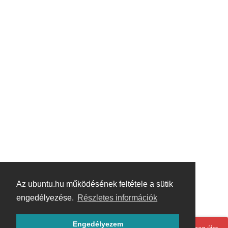
Az ubuntu.hu működésének feltétele a sütik
engedélyezése.
Részletes információk
Engedélyezem
Hoppá! Valami hiba történt. Frissítse az oldalt és próbálja meg újra.