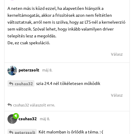
A neten más is küzd ezzel, ha alapvetően hiányzik a
kerneltámogatás, akkor a frissítések azon nem feltétlen
változtatnak, arról nem is szólva, hogy az LTS-nél a kernelverzió
sem változik. Szóval lehet, hogy inkább valamilyen driver
telepítés lesz a megoldás.
De, ez csak spekuláció.
Válasz
peterzsolt
máj 8.
szia 24.4 nél tökéletesen működik
csuhas32
Válasz
csuhas32
válaszolt erre.
csuhas32
máj 8.
Két malomban is őrlődik a téma. :-(
peterzsolt