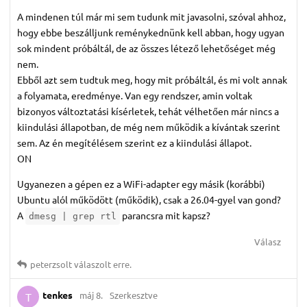
A mindenen túl már mi sem tudunk mit javasolni, szóval ahhoz,
hogy ebbe beszálljunk reménykednünk kell abban, hogy ugyan
sok mindent próbáltál, de az összes létező lehetőséget még
nem.
Ebből azt sem tudtuk meg, hogy mit próbáltál, és mi volt annak
a folyamata, eredménye. Van egy rendszer, amin voltak
bizonyos változtatási kísérletek, tehát vélhetően már nincs a
kiindulási állapotban, de még nem működik a kívántak szerint
sem. Az én megítélésem szerint ez a kiindulási állapot.
ON
Ugyanezen a gépen ez a WiFi-adapter egy másik (korábbi)
Ubuntu alól működött (működik), csak a 26.04-gyel van gond?
A
parancsra mit kapsz?
dmesg | grep rtl
Válasz
peterzsolt
válaszolt erre.
tenkes
máj 8.
Szerkesztve
T