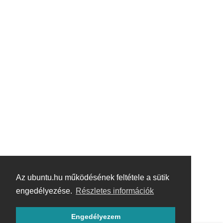
Az ubuntu.hu működésének feltétele a sütik
engedélyezése.
Részletes információk
Engedélyezem