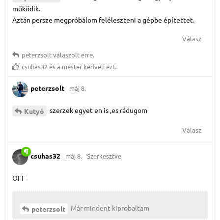
működik.
Aztán persze megpróbálom feléleszteni a gépbe építettet.
Válasz
peterzsolt
válaszolt erre.
csuhas32
és
a mester
kedveli ezt.
peterzsolt
máj 8.
szerzek egyet en is ,es rádugom
Kutyó
Válasz
csuhas32
máj 8.
Szerkesztve
OFF
Már mindent kiprobaltam
peterzsolt