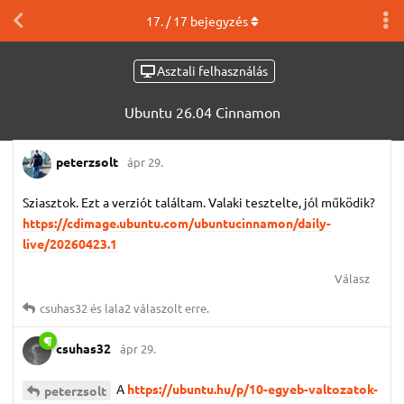
17
. /
17
bejegyzés
Asztali felhasználás
Ubuntu 26.04 Cinnamon
peterzsolt
ápr 29.
Sziasztok. Ezt a verziót találtam. Valaki tesztelte, jól működik?
https://cdimage.ubuntu.com/ubuntucinnamon/daily-
live/20260423.1
Válasz
csuhas32
és
lala2
válaszolt erre.
csuhas32
ápr 29.
A
https://ubuntu.hu/p/10-egyeb-valtozatok-
peterzsolt