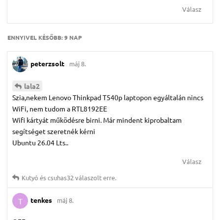
Válasz
ENNYIVEL KÉSŐBB:
9 NAP
peterzsolt
máj 8.
lala2
Szia,nekem Lenovo Thinkpad T540p laptopon egyáltalán nincs
WiFi, nem tudom a RTL8192EE
Wifi kártyát működésre birni. Már mindent kiprobaltam
segítséget szeretnék kérni
Ubuntu 26.04 Lts..
Válasz
Kutyó
és
csuhas32
válaszolt erre.
tenkes
máj 8.
T