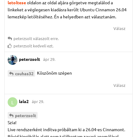
letoltese
oldalon az oldal aljára görgetve megtalálod a
linkeket a véglegesen kiadásra került Ubuntu Cinnamon 26.04
lemezkép letöltéséhez. Én a helyedben azt választanám.
Válasz
peterzsolt
válaszolt erre.
peterzsolt
kedveli ezt.
peterzsolt
ápr 29.
Köszönöm szépen
csuhas32
Válasz
lala2
ápr 29.
L
peterzsolt
Szia!
Live rendszerként indítva próbáltam ki a 26.04-es Cinnamont.
Rövid kipróbálás alatt nem találkoztam zavaró anomálával.