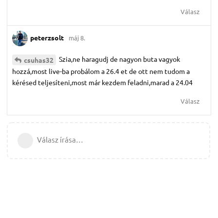
Válasz
peterzsolt
máj 8.
Szia,ne haragudj de nagyon buta vagyok
csuhas32
hozzá,most live-ba probálom a 26.4 et de ott nem tudom a
kérésed teljesíteni,most már kezdem feladni,marad a 24.04
Válasz
Válasz írása…