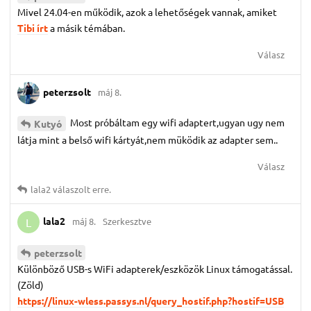
Mivel 24.04-en működik, azok a lehetőségek vannak, amiket
Tibi írt
a másik témában.
Válasz
peterzsolt
máj 8.
Most próbáltam egy wifi adaptert,ugyan ugy nem
Kutyó
látja mint a belső wifi kártyát,nem müködik az adapter sem..
Válasz
lala2
válaszolt erre.
lala2
máj 8.
Szerkesztve
L
peterzsolt
Különböző USB-s WiFi adapterek/eszközök Linux támogatással.
(Zöld)
https://linux-wless.passys.nl/query_hostif.php?hostif=USB