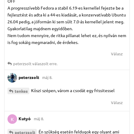
OFF
A progresszívebb Fedora a stabil 6.19-es kernellel fejezte be a
fejlesztést és adta ki a 44-es kiadását, a konzervatívabb Ubuntu
26.04 pedig, a jóformán ki sem sült 7.0-ás kernellel jelent meg.
Gyakorlatilag majdnem egyidőben.
Nem tudom mennyire, de ritka pillanat lehet ez, és nyilván nem
is fog sokáig megmaradni, de érdekes.
Válasz
peterzsolt
válaszolt erre.
peterzsolt
máj 8.
Köszi szépen, várom a csodát egy frissitessel
tenkes
Válasz
Kutyó
máj 8.
K
Én szükség esetén feldugok egy olyant ami
peterzsolt