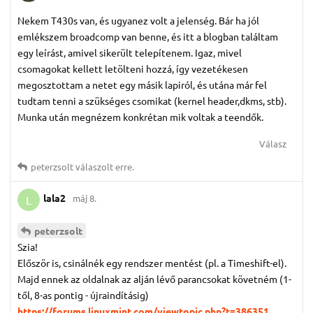
Nekem T430s van, és ugyanez volt a jelenség. Bár ha jól
emlékszem broadcomp van benne, és itt a blogban találtam
egy leírást, amivel sikerült telepítenem. Igaz, mivel
csomagokat kellett letölteni hozzá, így vezetékesen
megosztottam a netet egy másik lapiról, és utána már fel
tudtam tenni a szükséges csomikat (kernel header,dkms, stb).
Munka után megnézem konkrétan mik voltak a teendők.
Válasz
peterzsolt
válaszolt erre.
lala2
máj 8.
L
peterzsolt
Szia!
Először is, csinálnék egy rendszer mentést (pl. a Timeshift-el).
Majd ennek az oldalnak az alján lévő parancsokat követném (1-
től, 8-as pontig - újraindításig)
https://forums.linuxmint.com/viewtopic.php?t=386351