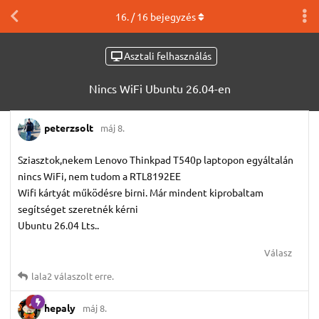
16
. /
16
bejegyzés
Asztali felhasználás
Nincs WiFi Ubuntu 26.04-en
peterzsolt
máj 8.
Sziasztok,nekem Lenovo Thinkpad T540p laptopon egyáltalán
nincs WiFi, nem tudom a RTL8192EE
Wifi kártyát működésre birni. Már mindent kiprobaltam
segítséget szeretnék kérni
Ubuntu 26.04 Lts..
Válasz
lala2
válaszolt erre.
hepaly
máj 8.