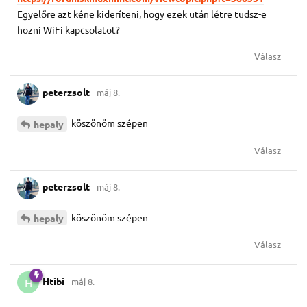
Egyelőre azt kéne kideríteni, hogy ezek után létre tudsz-e
hozni WiFi kapcsolatot?
Válasz
peterzsolt
máj 8.
köszönöm szépen
hepaly
Válasz
peterzsolt
máj 8.
köszönöm szépen
hepaly
Válasz
Htibi
máj 8.
H