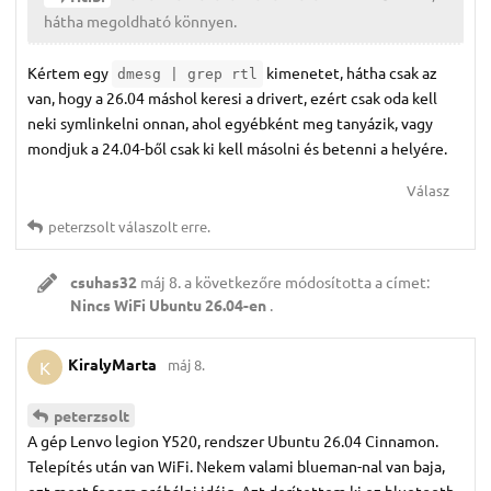
hátha megoldható könnyen.
Kértem egy
kimenetet, hátha csak az
dmesg | grep rtl
van, hogy a 26.04 máshol keresi a drivert, ezért csak oda kell
neki symlinkelni onnan, ahol egyébként meg tanyázik, vagy
mondjuk a 24.04-ből csak ki kell másolni és betenni a helyére.
Válasz
peterzsolt
válaszolt erre.
csuhas32
máj 8.
a következőre módosította a címet:
Nincs WiFi Ubuntu 26.04-en
.
KiralyMarta
máj 8.
K
peterzsolt
A gép Lenvo legion Y520, rendszer Ubuntu 26.04 Cinnamon.
Telepítés után van WiFi. Nekem valami blueman-nal van baja,
ezt most fogom próbálni idáig. Azt derítettem ki ez bluetooth