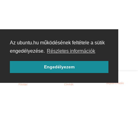
Az ubuntu.hu működésének feltétele a sütik
engedélyezése.
Részletes információk
Engedélyezem
Bejelentkezés
Főoldal
Címkék