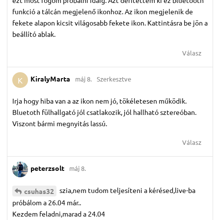
funkció a tálcán megjelenő ikonhoz. Az ikon megjelenik de
fekete alapon kicsit világosabb fekete ikon. Kattintásra be jön a
beállító ablak.
Válasz
KiralyMarta
máj 8.
Szerkesztve
K
Irja hogy hiba van a az ikon nem jó, tökéletesen működik.
Bluetoth fülhallgató jól csatlakozik, jól hallható sztereóban.
Viszont bármi megnyitás lassú.
Válasz
peterzsolt
máj 8.
szia,nem tudom teljesíteni a kérésed,live-ba
csuhas32
próbálom a 26.04 már..
Kezdem feladni,marad a 24.04