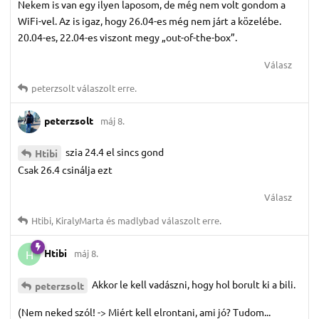
Nekem is van egy ilyen laposom, de még nem volt gondom a
WiFi-vel. Az is igaz, hogy 26.04-es még nem járt a közelébe.
20.04-es, 22.04-es viszont megy „out-of-the-box”.
Válasz
peterzsolt
válaszolt erre.
peterzsolt
máj 8.
szia 24.4 el sincs gond
Htibi
Csak 26.4 csinálja ezt
Válasz
Htibi
,
KiralyMarta
és
madlybad
válaszolt erre.
Htibi
máj 8.
H
Akkor le kell vadászni, hogy hol borult ki a bili.
peterzsolt
(Nem neked szól! -> Miért kell elrontani, ami jó? Tudom...