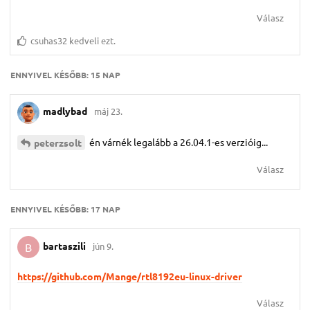
Válasz
csuhas32
kedveli ezt.
ENNYIVEL KÉSŐBB:
15 NAP
madlybad
máj 23.
én várnék legalább a 26.04.1-es verzióig...
peterzsolt
Válasz
ENNYIVEL KÉSŐBB:
17 NAP
bartaszili
jún 9.
B
https://github.com/Mange/rtl8192eu-linux-driver
Válasz