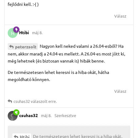
fejlődni kell. :-( )
Válasz
Htibi
máj 8.
H
Nagyon kell neked valami a 26.04-esből? Ha
peterzsolt
nem, akkor maradj a 24.04-es mellett. A 26.04-es most jött ki,
még lehetnek (és biztosan vannak is) hibák benne.
De természetesen lehet keresni is a hiba okát, hátha
megoldható könnyen.
Válasz
csuhas32
válaszolt erre.
csuhas32
máj 8.
Szerkesztve
De természetesen lehet keresni is a hiba okát,
Htibi