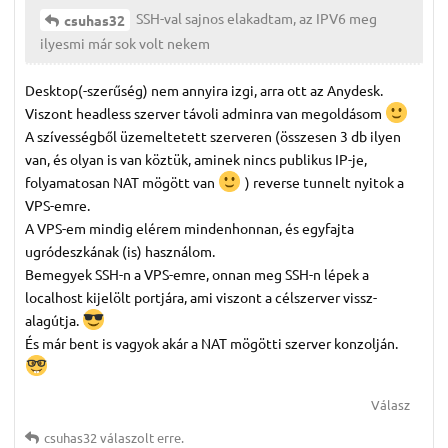
SSH-val sajnos elakadtam, az IPV6 meg
csuhas32
ilyesmi már sok volt nekem
Desktop(-szerűség) nem annyira izgi, arra ott az Anydesk.
Viszont headless szerver távoli adminra van megoldásom
A szívességből üzemeltetett szerveren (összesen 3 db ilyen
van, és olyan is van köztük, aminek nincs publikus IP-je,
folyamatosan NAT mögött van
) reverse tunnelt nyitok a
VPS-emre.
A VPS-em mindig elérem mindenhonnan, és egyfajta
ugródeszkának (is) használom.
Bemegyek SSH-n a VPS-emre, onnan meg SSH-n lépek a
localhost kijelölt portjára, ami viszont a célszerver vissz-
alagútja.
És már bent is vagyok akár a NAT mögötti szerver konzolján.
Válasz
csuhas32
válaszolt erre.