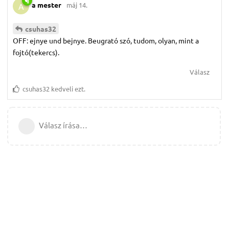
a mester
máj 14.
A
csuhas32
OFF: ejnye und bejnye. Beugrató szó, tudom, olyan, mint a
fojtó(tekercs).
Válasz
csuhas32
kedveli ezt.
Válasz írása…