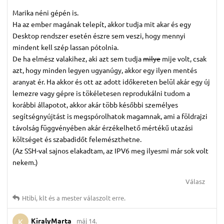
Marika néni gépén is.
Ha az ember magának telepít, akkor tudja mit akar és egy
Desktop rendszer esetén észre sem veszi, hogy mennyi
mindent kell szép lassan pótolnia.
De ha elmész valakihez, aki azt sem tudja
milye
mije volt, csak
azt, hogy minden legyen ugyanúgy, akkor egy ilyen mentés
aranyat ér. Ha akkor és ott az adott időkereten belül akár egy új
lemezre vagy gépre is tökéletesen reprodukálni tudom a
korábbi állapotot, akkor akár több későbbi személyes
segítségnyújtást is megspórolhatok magamnak, ami a földrajzi
távolság függvényében akár érzékelhető mértékű utazási
költséget és szabadidőt felemészthetne.
(Az SSH-val sajnos elakadtam, az IPV6 meg ilyesmi már sok volt
nekem.)
Válasz
Htibi
,
klt
és
a mester
válaszolt erre.
KiralyMarta
máj 14.
K