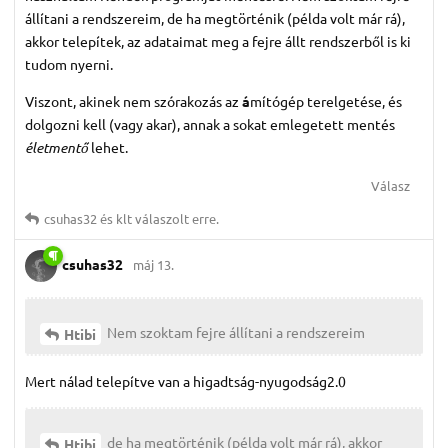
állítani a rendszereim, de ha megtörténik (példa volt már rá),
akkor telepítek, az adataimat meg a fejre állt rendszerből is ki
tudom nyerni.
Viszont, akinek nem szórakozás az
á
mítógép terelgetése, és
dolgozni kell (vagy akar), annak a sokat emlegetett mentés
életmentő
lehet.
Válasz
csuhas32
és
klt
válaszolt erre.
csuhas32
máj 13.
Nem szoktam fejre állítani a rendszereim
Htibi
Mert nálad telepítve van a higadtság-nyugodság2.0
de ha megtörténik (példa volt már rá), akkor
Htibi