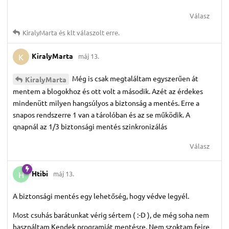
Válasz
KiralyMarta
és
klt
válaszolt erre.
KiralyMarta
máj 13.
K
Még is csak megtaláltam egyszerűen át
KiralyMarta
mentem a blogokhoz és ott volt a második. Azét az érdekes
mindenütt milyen hangsúlyos a biztonság a mentés. Erre a
snapos rendszerre 1 van a tárolóban és az se működik. A
qnapnál az 1/3 biztonsági mentés szinkronizálás
Válasz
Htibi
máj 13.
H
A biztonsági mentés egy lehetőség, hogy védve legyél.
Most csuhás barátunkat vérig sértem ( :-D ), de még soha nem
használtam Kendek programját mentésre. Nem szoktam fejre