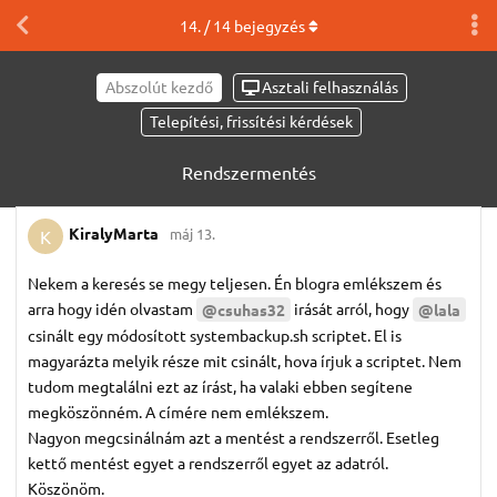
14
. /
14
bejegyzés
Abszolút kezdő
Asztali felhasználás
Telepítési, frissítési kérdések
Rendszermentés
KiralyMarta
máj 13.
K
Nekem a keresés se megy teljesen. Én blogra emlékszem és
arra hogy idén olvastam
irását arról, hogy
@csuhas32
@lala
csinált egy módosított systembackup.sh scriptet. El is
magyarázta melyik része mit csinált, hova írjuk a scriptet. Nem
tudom megtalálni ezt az írást, ha valaki ebben segítene
megköszönném. A címére nem emlékszem.
Nagyon megcsinálnám azt a mentést a rendszerről. Esetleg
kettő mentést egyet a rendszerről egyet az adatról.
Köszönöm.