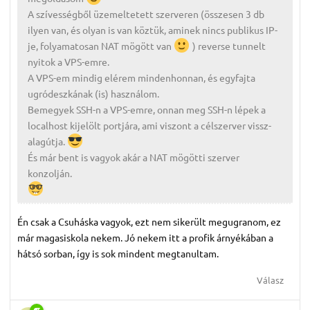
A szívességből üzemeltetett szerveren (összesen 3 db
ilyen van, és olyan is van köztük, aminek nincs publikus IP-
je, folyamatosan NAT mögött van
) reverse tunnelt
nyitok a VPS-emre.
A VPS-em mindig elérem mindenhonnan, és egyfajta
ugródeszkának (is) használom.
Bemegyek SSH-n a VPS-emre, onnan meg SSH-n lépek a
localhost kijelölt portjára, ami viszont a célszerver vissz-
alagútja.
És már bent is vagyok akár a NAT mögötti szerver
konzolján.
Én csak a Csuháska vagyok, ezt nem sikerült megugranom, ez
már magasiskola nekem. Jó nekem itt a profik árnyékában a
hátsó sorban, így is sok mindent megtanultam.
Válasz