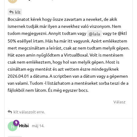
klt
Bocsánatot kérek hogy össze zavartam a neveket, de akik
ismernek tudják már ilyen a nevekhez való viszonyom. Nem
tudom megjegyezni. Annyit tudtam vagy
vagy te @ktl
@lala
50% eséllyel írtam. Más ha már itt vagyunk. Azért emlékeztem
mert megcsináltam a leírást, csak az nem tudtam melyik gépen.
Hát ezen amin nyűglődtem a VirtualBoxal. Volt is mentésem
csak nem emlékeztem, hogy hol van melyik gépen. Most is
csináltam egy mentést és azt vettem észre mindegyiknek
2026.04.01 a dátuma. A scriptben van a dátum vagy a gépemen
van valami. Tudom -l listázhatom a mentéseket sorba teszi de a
fájlokból nem látom. És még egyszer bocs.
Válasz
klt
válaszolt erre.
Htibi
máj 14.
H