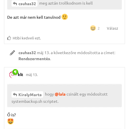
meg aztán trollkodnom is kell
csuhas32
De azt már nem kell tanulnod
Válasz
2
Htibi
kedveli ezt.
csuhas32
máj 13.
a következőre módosította a címet:
Rendszermentés
.
klt
máj 13.
hogy
@lala
csinált egy módosított
KiralyMarta
systembackup.sh scriptet.
Ő is?