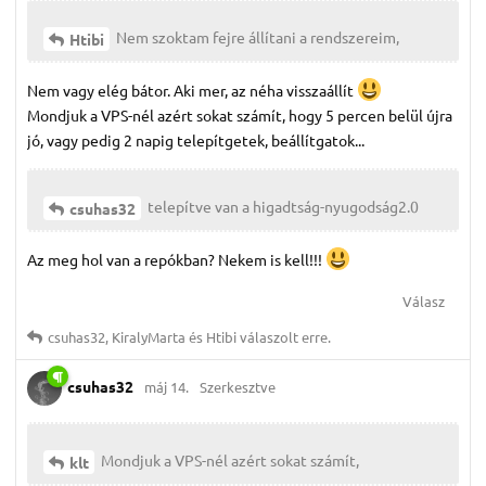
Nem szoktam fejre állítani a rendszereim,
Htibi
Nem vagy elég bátor. Aki mer, az néha visszaállít
Mondjuk a VPS-nél azért sokat számít, hogy 5 percen belül újra
jó, vagy pedig 2 napig telepítgetek, beállítgatok...
telepítve van a higadtság-nyugodság2.0
csuhas32
Az meg hol van a repókban? Nekem is kell!!!
Válasz
csuhas32
,
KiralyMarta
és
Htibi
válaszolt erre.
csuhas32
máj 14.
Szerkesztve
Mondjuk a VPS-nél azért sokat számít,
klt