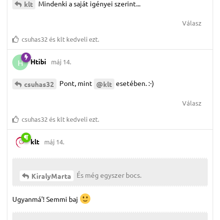
Mindenki a saját igényei szerint...
klt
Válasz
csuhas32
és
klt
kedveli ezt.
Htibi
máj 14.
H
Pont, mint
esetében. :-)
csuhas32
@klt
Válasz
csuhas32
és
klt
kedveli ezt.
klt
máj 14.
És még egyszer bocs.
KiralyMarta
Ugyanmá'! Semmi baj