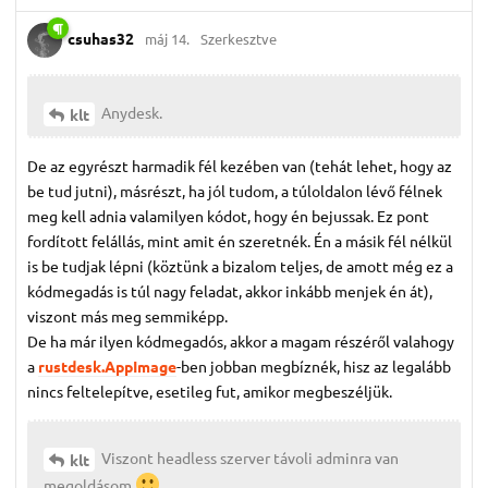
csuhas32
máj 14.
Szerkesztve
Anydesk.
klt
De az egyrészt harmadik fél kezében van (tehát lehet, hogy az
be tud jutni), másrészt, ha jól tudom, a túloldalon lévő félnek
meg kell adnia valamilyen kódot, hogy én bejussak. Ez pont
fordított felállás, mint amit én szeretnék. Én a másik fél nélkül
is be tudjak lépni (köztünk a bizalom teljes, de amott még ez a
kódmegadás is túl nagy feladat, akkor inkább menjek én át),
viszont más meg semmiképp.
De ha már ilyen kódmegadós, akkor a magam részéről valahogy
a
rustdesk.AppImage
-ben jobban megbíznék, hisz az legalább
nincs feltelepítve, esetileg fut, amikor megbeszéljük.
Viszont headless szerver távoli adminra van
klt
megoldásom