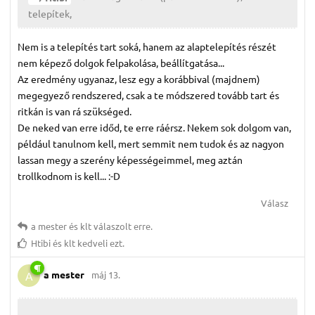
telepítek,
Nem is a telepítés tart soká, hanem az alaptelepítés részét
nem képező dolgok felpakolása, beállítgatása...
Az eredmény ugyanaz, lesz egy a korábbival (majdnem)
megegyező rendszered, csak a te módszered tovább tart és
ritkán is van rá szükséged.
De neked van erre időd, te erre ráérsz. Nekem sok dolgom van,
például tanulnom kell, mert semmit nem tudok és az nagyon
lassan megy a szerény képességeimmel, meg aztán
trollkodnom is kell... :-D
Válasz
a mester
és
klt
válaszolt erre.
Htibi
és
klt
kedveli ezt.
a mester
máj 13.
A