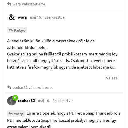
warp
válaszolt erre.
warp
máj 16.
Szerkesztve
Kutyó
A levelezőm külön-külön címzetteknek tölt le de
a.Thunderbirdön belül.
Gyakorlatilag online felületről próbálkoztam -mert mindig így
használtam a pdf megnyításokat is. Csak most a levél címére
kattintva a firefox megnyílik ugyan, de a jelzett hibát írja ki...
Válasz
csuhas32
válaszolt erre.
csuhas32
máj 16.
Szerkesztve
Én arra tippelek, hogy a PDF-et a Snap Thunderbird a
warp
PDF mellékletet a Snap Firefoxszal próbálja megnyitni és így
aztán valami nem sikerül.