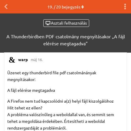
19
. /
20
bejegyzés
Asztali felhasználás
A Thunderbirdben PDF csatolmány megnyitásakor „A fájl
elérése megtagadva”
warp
máj 16.
Üzenet egy thunderbird file pdf csatolmánányak
megnyításakor:
A fájl elérése megtagadva
A Firefox nem tud kapcsolódni a(z) helyi fájl kiszolgálóhoz
Mit tehet ez ellen?
A probléma valószínűleg a weboldallal van, és semmit sem
tehet a megoldása érdekében. Értesítheti a weboldal
rendszergazdáját a problémáról.