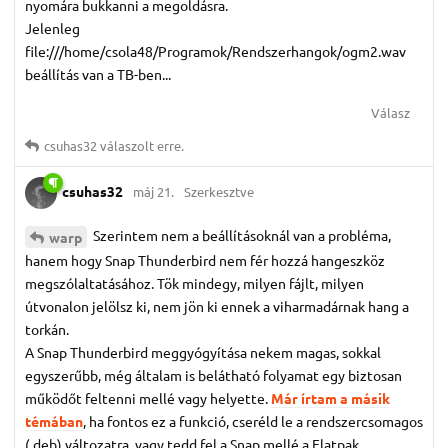
nyomára bukkanni a megoldásra.
Jelenleg
file:///home/csola48/Programok/Rendszerhangok/ogm2.wav
beállítás van a TB-ben...
Válasz
csuhas32
válaszolt erre.
csuhas32
máj 21.
Szerkesztve
Szerintem nem a beállításoknál van a probléma,
warp
hanem hogy Snap Thunderbird nem fér hozzá hangeszköz
megszólaltatásához. Tök mindegy, milyen fájlt, milyen
útvonalon jelölsz ki, nem jön ki ennek a viharmadárnak hang a
torkán.
A Snap Thunderbird meggyógyítása nekem magas, sokkal
egyszerűbb, még általam is belátható folyamat egy biztosan
működőt feltenni mellé vagy helyette.
Már írtam a másik
témában
, ha fontos ez a funkció, cseréld le a rendszercsomagos
(.deb) változatra, vagy tedd fel a Snap mellé a Flatpak