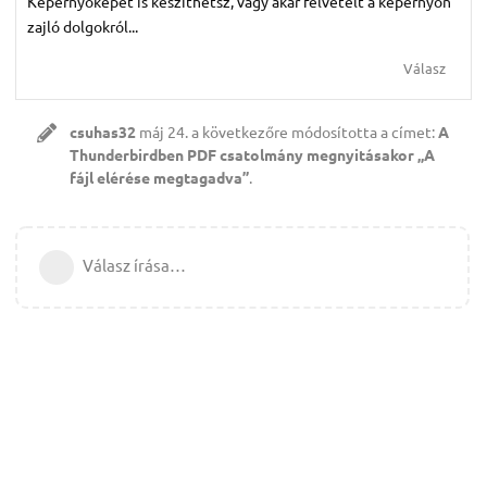
Képernyőképet is készíthetsz, vagy akár felvételt a képernyőn
zajló dolgokról...
Válasz
csuhas32
máj 24.
a következőre módosította a címet:
A
Thunderbirdben PDF csatolmány megnyitásakor „A
fájl elérése megtagadva”
.
Válasz írása…