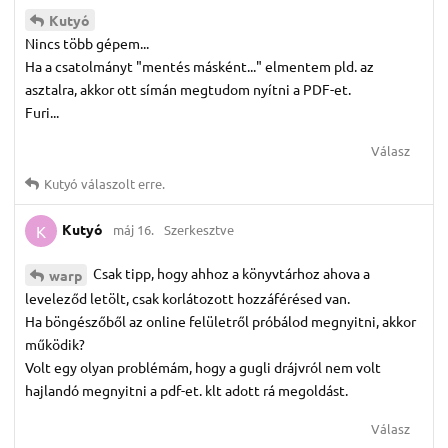
Kutyó
Nincs több gépem...
Ha a csatolmányt "mentés másként..." elmentem pld. az
asztalra, akkor ott símán megtudom nyítni a PDF-et.
Furi...
Válasz
Kutyó
válaszolt erre.
Kutyó
máj 16.
Szerkesztve
K
Csak tipp, hogy ahhoz a könyvtárhoz ahova a
warp
leveleződ letölt, csak korlátozott hozzáférésed van.
Ha böngészőből az online felületről próbálod megnyitni, akkor
működik?
Volt egy olyan problémám, hogy a gugli drájvról nem volt
hajlandó megnyitni a pdf-et. klt adott rá megoldást.
Válasz