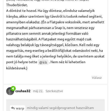
Thuderbirdet.
A döntést te hozod. Ha úgy döntesz, elindulsz valamelyik
irányba, akkor szerintem így távolról is tudunk neked segíteni,
amennyiben elakadsz. (Én a Flatpakre voksolnék, mert amellett
megmaradhat párhuzamosan a Snap is, nem vesztesz egy
pillanatra sem semmit annak jelenlegi formában való
használhatóságából. A Flatpaket meg együtt majd csak
valahogy belakjuk így távsegítséggel, közösen. Kell neki egy
magyarítás, meg esetleg a beállítófájlokat odamásolni neki, ha
nem találja meg őket a jelenlegi helyükön, de szerintem azokat
pont jó helyre tette
. Nem néz ki lehetetlen
@klt
küldetésnek.)
Válasz
csuhas32
máj 22.
Szerkesztve
mindig valami segédprogramot használtam
warp