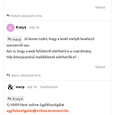
Válasz
Kutyó
válaszolt erre.
Kutyó
máj 16.
K
Jó lenne tudni, hogy a levél melyik levelező
warp
szerverről van.
Azt is, hogy a web felületről elérhető-e a csatolmány.
Más kiterjesztésű mellékletek elérhetők-e?
Válasz
warp
válaszolt erre.
warp
máj 16.
Szerkesztve
Kutyó
1) MVM Next online ügyfélszolgálat
ugyfelszolgalat@online.mvmnext.hu