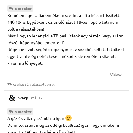
a mester
Remélem igen... Bár emlékeim szerint a TB a héten frissített
140.10-re. Egyébként ez az előnézet TB-ben opció tuti nem
volt a választékban!
Más: Hogyan lehet pld. a TB beállítások egy részét (vagy akármi
részét képernyőbe lementeni?
Régebben volt segédprogram, most a snapból kellett letölteni
egyet, ami elég nehézkesen működik, de remélem sikerült
kivenni a lényeget.
Válasz
csuhas32
válaszolt erre.
warp
máj 17.
a mester
A gáz és villany számlákra igen
De mitől szűnt meg az eddigi beállítás; igaz, hogy emlékeim
szerint a 140-es TB a héten frissített