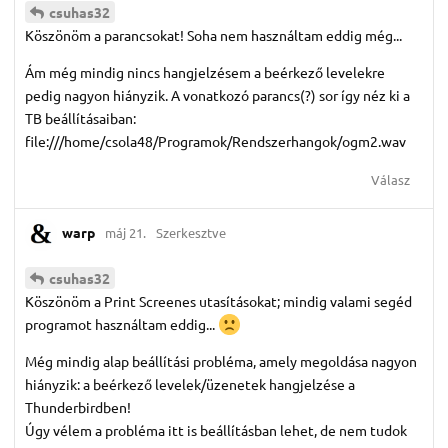
csuhas32
Köszönöm a parancsokat! Soha nem használtam eddig még...
Ám még mindig nincs hangjelzésem a beérkező levelekre
pedig nagyon hiányzik. A vonatkozó parancs(?) sor így néz ki a
TB beállításaiban:
file:///home/csola48/Programok/Rendszerhangok/ogm2.wav
Válasz
warp
máj 21.
Szerkesztve
csuhas32
Köszönöm a Print Screenes utasításokat; mindig valami segéd
programot használtam eddig...
Még mindig alap beállítási probléma, amely megoldása nagyon
hiányzik: a beérkező levelek/üzenetek hangjelzése a
Thunderbirdben!
Úgy vélem a probléma itt is beállításban lehet, de nem tudok