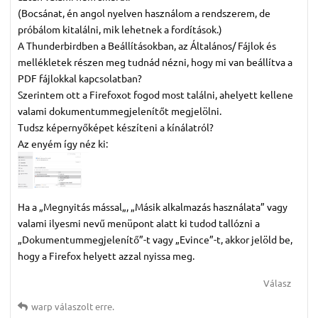
(Bocsánat, én angol nyelven használom a rendszerem, de
próbálom kitalálni, mik lehetnek a fordítások.)
A Thunderbirdben a Beállításokban, az Általános/ Fájlok és
mellékletek részen meg tudnád nézni, hogy mi van beállítva a
PDF fájlokkal kapcsolatban?
Szerintem ott a Firefoxot fogod most találni, ahelyett kellene
valami dokumentummegjelenítőt megjelölni.
Tudsz képernyőképet készíteni a kínálatról?
Az enyém így néz ki:
Ha a „Megnyitás mással„, „Másik alkalmazás használata” vagy
valami ilyesmi nevű menüpont alatt ki tudod tallózni a
„Dokumentummegjelenítő”-t vagy „Evince”-t, akkor jelöld be,
hogy a Firefox helyett azzal nyissa meg.
Válasz
warp
válaszolt erre.