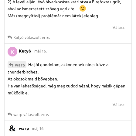
2) A levél alján lévő hivatkozásra kattintva a Firefoxra ugrik,
ahol az ismertetett szöveg ugrik fel...
Más (megnyítási) problémát nem látok jelenleg
Válasz
Kutyó
válaszolt erre.
Kutyó
máj 16.
K
Ha jól gondolom, akkor ennek nincs köze a
warp
thunderbirdhez.
Az okosok majd bővebben.
Ha van lehetőséged, még meg tudod nézni, hogy másik gépen
működik-e.
Válasz
warp
válaszolt erre.
warp
máj 16.