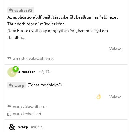
csuhas32
Az application/pdf beállítást sikerült beállítani az "előnézet
Thunderbirdben" műveletként.
Nem Firefox volt alap megnyításként, hanem a System
Handler....
Válasz
a mester
válaszolt erre.
a mester
máj 17.
A
(Tehát megoldva?)
warp
Válasz
warp
válaszolt erre.
warp
kedveli ezt.
warp
máj 17.