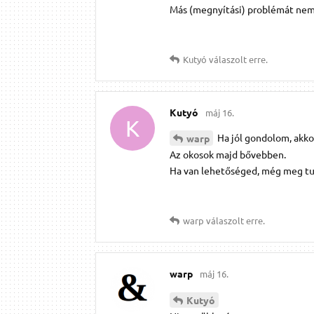
Más (megnyítási) problémát nem 
Kutyó
válaszolt erre.
Kutyó
máj 16.
K
Ha jól gondolom, akko
warp
Az okosok majd bővebben.
Ha van lehetőséged, még meg tu
warp
válaszolt erre.
warp
máj 16.
Kutyó