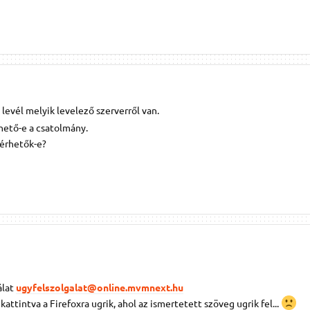
 levél melyik levelező szerverről van.
rhető-e a csatolmány.
lérhetők-e?
álat
ugyfelszolgalat@online.mvmnext.hu
 kattintva a Firefoxra ugrik, ahol az ismertetett szöveg ugrik fel...