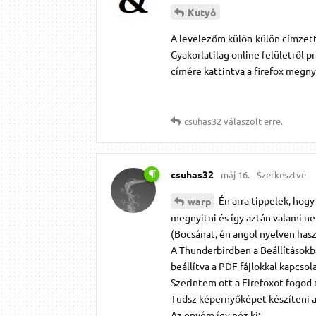
Kutyó
A levelezőm külön-külön címzett
Gyakorlatilag online felületről 
címére kattintva a firefox megnyíli
csuhas32
válaszolt erre.
csuhas32
máj 16.
Szerkesztve
Én arra tippelek, hogy
warp
megnyitni és így aztán valami ne
(Bocsánat, én angol nyelven hasz
A Thunderbirdben a Beállításokba
beállítva a PDF fájlokkal kapcsol
Szerintem ott a Firefoxot fogod
Tudsz képernyőképet készíteni a 
Az enyém így néz ki: