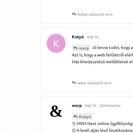
Kutyó
válaszolt erre.
Kutyó
máj 16.
K
Jó lenne tudni, hogy a
warp
Azt is, hogy a web felületről elé
Más kiterjesztésű mellékletek e
warp
válaszolt erre.
warp
máj 16.
Szerkesztve
Kutyó
1) MVM Next online ügyfélszolg
2) A levél alján lévő hivatkozásra