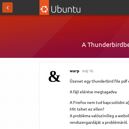
A Thunderbirdbe
warp
máj 16.
Üzenet egy thunderbird file pdf
A fájl elérése megtagadva
A Firefox nem tud kapcsolódni a(z
Mit tehet ez ellen?
A probléma valószínűleg a webol
rendszergazdáját a problémáról.