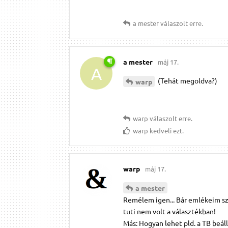
a mester
válaszolt erre.
a mester
máj 17.
A
(Tehát megoldva?)
warp
warp
válaszolt erre.
warp
kedveli ezt.
warp
máj 17.
a mester
Remélem igen... Bár emlékeim sze
tuti nem volt a választékban!
Más: Hogyan lehet pld. a TB beál