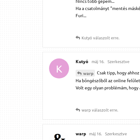
Nincs több gépem...
Ha a csatolmányt "mentés máskén
Furi...
Kutyó
válaszolt erre.
Kutyó
máj 16.
Szerkesztve
K
Csak tipp, hogy ahhoz 
warp
Ha böngészőből az online felüle
Volt egy olyan problémám, hogy a
warp
válaszolt erre.
warp
máj 16.
Szerkesztve