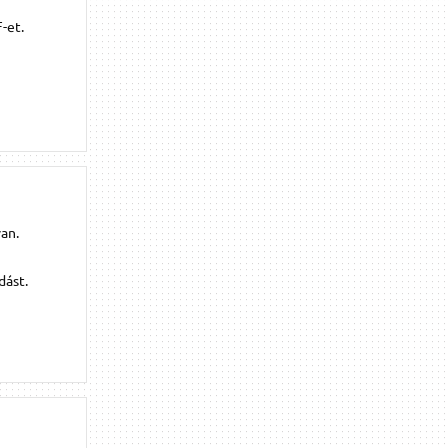
-et.
an.
dást.