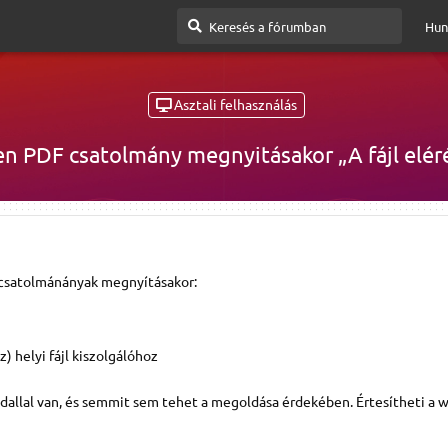
Hun
Asztali felhasználás
n PDF csatolmány megnyitásakor „A fájl elé
 csatolmánányak megnyításakor:
) helyi fájl kiszolgálóhoz
dallal van, és semmit sem tehet a megoldása érdekében. Értesítheti a 