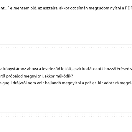
t..." elmentem pld. az asztalra, akkor ott símán megtudom nyítni a PDF
a könyvtárhoz ahova a leveleződ letölt, csak korlátozott hozzáférésed v
tről próbálod megnyitni, akkor működik?
 gugli drájvról nem volt hajlandó megnyitni a pdf-et. klt adott rá megol