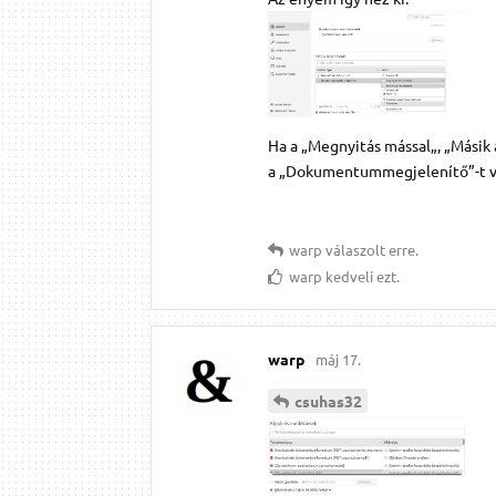
Ha a „Megnyitás mással„, „Másik 
a „Dokumentummegjelenítő”-t vagy
warp
válaszolt erre.
warp
kedveli ezt.
warp
máj 17.
csuhas32