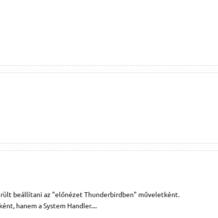
került beállítani az "előnézet Thunderbirdben" műveletként.
ént, hanem a System Handler....