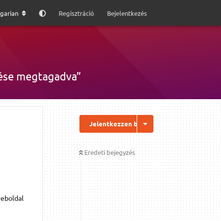
garian
Regisztráció
Bejelentkezés
rése megtagadva”
Jelentkezzen be a válaszhoz
Eredeti bejegyzés
weboldal