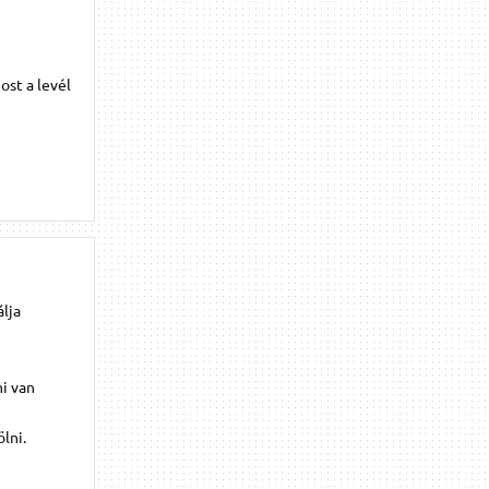
ost a levél
lja
i van
lni.