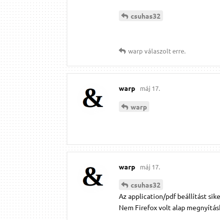
csuhas32
warp
válaszolt erre.
warp
máj 17.
warp
warp
máj 17.
csuhas32
Az application/pdf beállítást si
Nem Firefox volt alap megnyításk