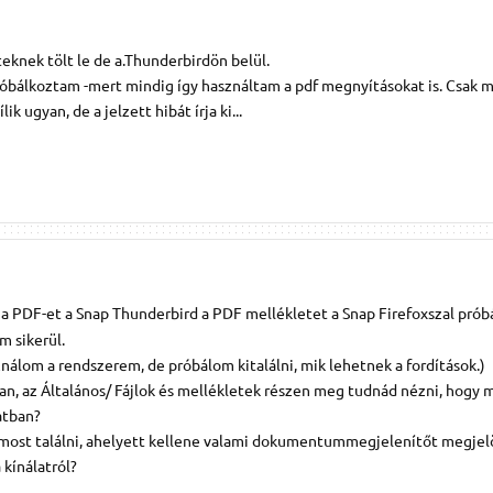
eknek tölt le de a.Thunderbirdön belül.
próbálkoztam -mert mindig így használtam a pdf megnyításokat is. Csak m
k ugyan, de a jelzett hibát írja ki...
 a PDF-et a Snap Thunderbird a PDF mellékletet a Snap Firefoxszal próbá
m sikerül.
nálom a rendszerem, de próbálom kitalálni, mik lehetnek a fordítások.)
n, az Általános/ Fájlok és mellékletek részen meg tudnád nézni, hogy m
atban?
 most találni, ahelyett kellene valami dokumentummegjelenítőt megjelö
kínálatról?