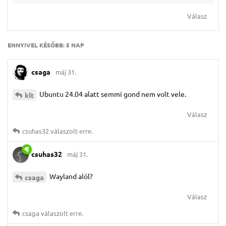
Válasz
ENNYIVEL KÉSŐBB:
5 NAP
csaga
máj 31.
Ubuntu 24.04 alatt semmi gond nem volt vele.
klt
Válasz
csuhas32
válaszolt erre.
csuhas32
máj 31.
Wayland alól?
csaga
Válasz
csaga
válaszolt erre.