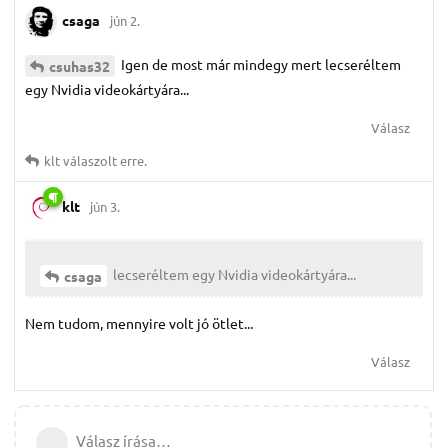
csaga
jún 2.
Igen de most már mindegy mert lecseréltem
csuhas32
egy Nvidia videokártyára...
Válasz
klt
válaszolt erre.
klt
jún 3.
lecseréltem egy Nvidia videokártyára...
csaga
Nem tudom, mennyire volt jó ötlet...
Válasz
Válasz írása…