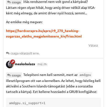
Más rendszerrel nem volt gond a kártyával?
csaga
Láttam régen olyan hibát, hogy amíg driver nélkül alap VGA-
ként még elmegy, de amint driver nyúl hozzá, semmi...
Az emléke még megvan:
https://hardverapro.hu/apro/r9_270_hawking-
sugarzas_elethu_megjelenitesere_kiv/friss.html
Válasz
csaga
válaszolt erre.
meskobalazs
máj 26.
Telepíteni nem kell semmit, mert az
csaga
amdgpu
illesztőprogram ott van a kernelben. Az lehet, hogy kézileg kell
aktiválni a Southern Islands-támogatást (ebbe a sorozatba
tartozik a kártya). Ezt kellene hozzáadni a GRUB konfigjához:
amdgpu.si_support=1