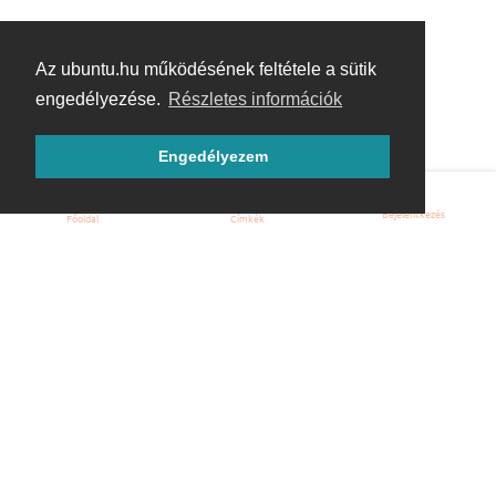
Az ubuntu.hu működésének feltétele a sütik
engedélyezése.
Részletes információk
Engedélyezem
Bejelentkezés
Főoldal
Címkék
Kezdőoldal
Blog
ÁSZF
Szabályzat
Kapcsolat
ubuntu.hu :: Magyar Ubuntu Közösség
© 2007 – 2026