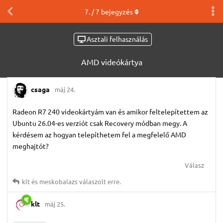
7
. /
7
bejegyzés
Asztali felhasználás
AMD videókártya
csaga
máj 24.
Radeon R7 240 videokártyám van és amikor feltelepítettem az
Ubuntu 26.04-es verziót csak Recovery módban megy. A
kérdésem az hogyan telepíthetem fel a megfelelő AMD
meghajtót?
Válasz
klt
és
meskobalazs
válaszolt erre.
klt
máj 25.