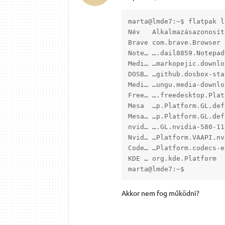
marta@lmde7:~$ flatpak li
Név   Alkalmazásazonosít
Brave com.brave.Browser 
Note… ….dail8859.Notepad
Medi… …markopejic.downlo
DOSB… …github.dosbox-sta
Medi… …ungu.media-downlo
Free… ….freedesktop.Plat
Mesa  …p.Platform.GL.def
Mesa… …p.Platform.GL.def
nvid… ….GL.nvidia-580-11
Nvid… …Platform.VAAPI.nv
Code… …Platform.codecs-e
KDE … org.kde.Platform  
marta@lmde7:~$ 
Akkor nem fog működni?