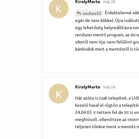
KiralyMarta
máj 24.
K
Érdektelenné vál
csuhas32
egér de nem klikkel. Újra indítot
egy lehetőség helyreállításra ne
rendszer mentő program, az én e
sikerül nem írja. nem felülírni 
bánkodok mert a mentéstől is t
KiralyMarta
máj 24.
K
Hát azóta is csak telepítek. a LM
kezelő hasal el rögtön a telepíté
24.04.03 -t tettem fel de itt is 
meghiúsult. ellenőrizze az intern
teljesen tönkre ment a mentés mi