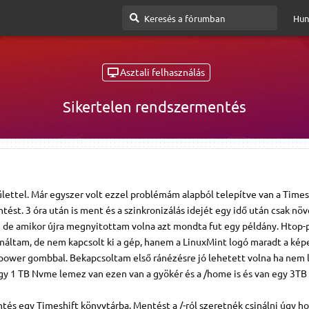
Hun
Asztali felhasználás
Sikertelen rendszermentés
ettel. Már egyszer volt ezzel problémám alapból telepítve van a Timesh
ést. 3 óra után is ment és a szinkronizálás idejét egy idő után csak növ
de amikor újra megnyitottam volna azt mondta fut egy példány. Htop-p
csináltam, de nem kapcsolt ki a gép, hanem a LinuxMint logó maradt a kép
a power gombbal. Bekapcsoltam első ránézésre jó lehetett volna ha nem 
gy 1 TB Nvme lemez van ezen van a gyökér és a /home is és van egy 3TB 
tés egy Timeshift könyvtárba. Mentést a /-ról szeretnék csinálni úgy 