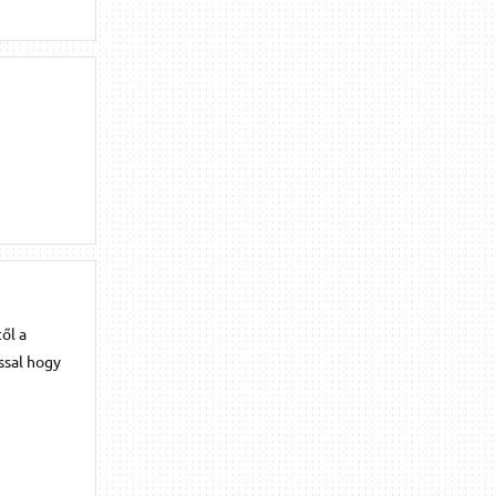
ől a
ssal hogy