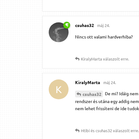
csuhas32
máj 24.
Nincs ott valami hardverhiba?
KiralyMarta
válaszolt erre.
KiralyMarta
máj 24.
K
De mi? Idáig nem 
csuhas32
rendszer és utána egy addig nem 
nem lehet frissíteni de ide tudok 
Htibi
és
csuhas32
válaszolt erre.