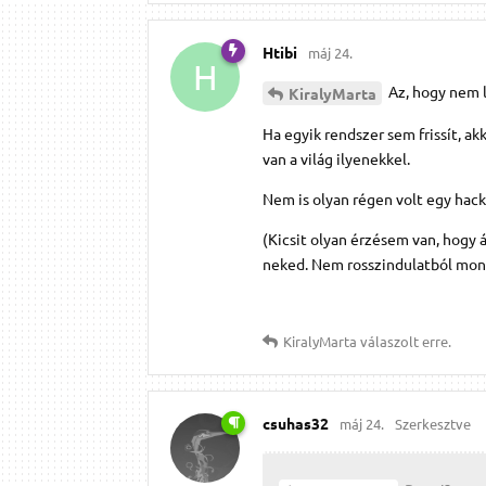
Htibi
máj 24.
H
Az, hogy nem le
KiralyMarta
Ha egyik rendszer sem frissít, akk
van a világ ilyenekkel.
Nem is olyan régen volt egy hack
(Kicsit olyan érzésem van, hogy 
neked. Nem rosszindulatból mond
KiralyMarta
válaszolt erre.
csuhas32
máj 24.
Szerkesztve