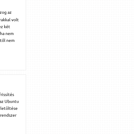
zog az
rakkal volt
ez két
i ha nem
stől nem
rissítés
t az Ubuntu
 letöltése
 rendszer