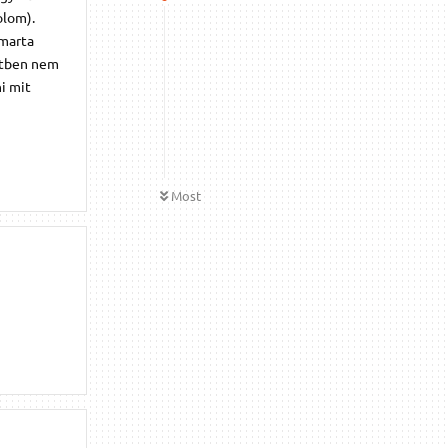
olom).
 marta
setben nem
i mit
Most