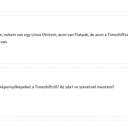
 nekem van egy Linux Mintem, azon van Flatpak, de azon a Timeshiftte
 van.
épernyőképeket a Timeshiftről? Az sda1-re szeretnél menteni?