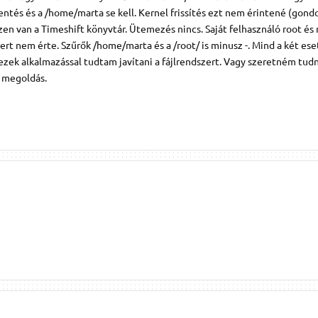
entés és a /home/marta se kell. Kernel frissítés ezt nem érintené (gond
ezen van a Timeshift könyvtár. Ütemezés nincs. Saját felhasználó root és
ert nem érte. Szűrők /home/marta és a /root/ is minusz -. Mind a két e
zek alkalmazással tudtam javítani a fájlrendszert. Vagy szeretném tudn
ó megoldás.