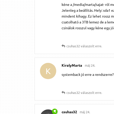
kéne a /media/marta/sajat- ról m
Jelenleg a beállítás. Hely: sda1 
mindent kihagy. Ez lehet rossz m
csatolható a 3TB lemez de a leme
csinálok rosszul vagy kéne egy j
csuhas32
válaszolt erre.
KiralyMarta
máj 24.
K
systemback jó erre a rendszerre?
csuhas32
válaszolt erre.
csuhas32
máj 24.