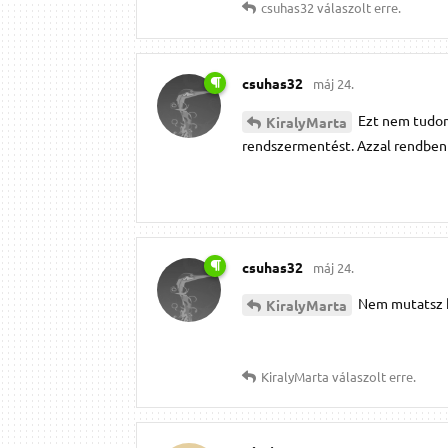
csuhas32
válaszolt erre.
csuhas32
máj 24.
Ezt nem tudom,
KiralyMarta
rendszermentést. Azzal rendben
csuhas32
máj 24.
Nem mutatsz k
KiralyMarta
KiralyMarta
válaszolt erre.