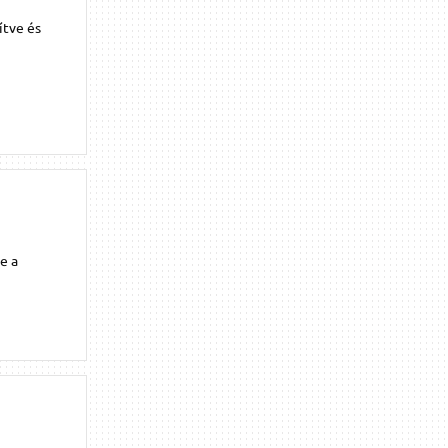
ítve és
e a