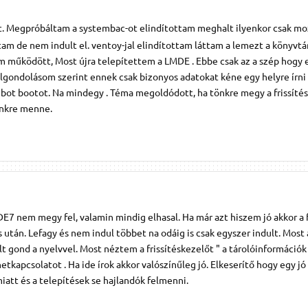
t. Megpróbáltam a systembac-ot elindítottam meghalt ilyenkor csak mo
tam de nem indult el. ventoy-jal elindítottam láttam a lemezt a könyvtá
m működött, Most újra telepítettem a LMDE . Ebbe csak az a szép hogy 
lgondolásom szerint ennek csak bizonyos adatokat kéne egy helyre írn
grubot bootot. Na mindegy . Téma megoldódott, ha tönkre megy a frissíté
önkre menne.
DE7 nem megy fel, valamin mindig elhasal. Ha már azt hiszem jó akkor a f
s után. Lefagy és nem indul többet na odáig is csak egyszer indult. Mos
volt gond a nyelvvel. Most néztem a frissítéskezelőt " a tárolóinformációk
etkapcsolatot . Ha ide írok akkor valószínűleg jó. Elkeserítő hogy egy jó
att és a telepítések se hajlandók felmenni.