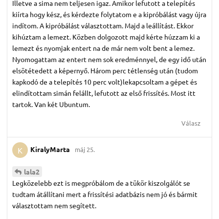
Illetve a sima nem teljesen igaz. Amikor lefutott a telepítés
kiírta hogy kész, és kérdezte folytatom e a kipróbálást vagy újra
indítom. A kipróbálást választottam. Majd a leállítást. Ekkor
kihúztam a lemezt. Közben dolgozott majd kérte húzzam ki a
lemezt és nyomjak entert na de már nem volt bent a lemez.
Nyomogattam az entert nem sok eredménnyel, de egy idő után
elsötétedett a képernyő. Három perc tétlenség után (tudom
kapkodó de a telepítés 10 perc volt)lekapcsoltam a gépet és
elindítottam simán felállt, lefutott az első frissítés. Most itt
tartok. Van két Ubuntum.
Válasz
KiralyMarta
máj 25.
K
lala2
Legközelebb ezt is megpróbálom de a tükör kiszolgálót se
tudtam átállítani mert a frissítési adatbázis nem jó és bármit
választottam nem segített.