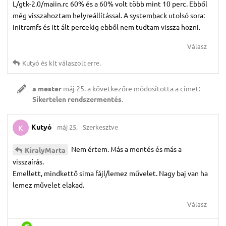
L/gtk-2.0/maiin.rc 60% és a 60% volt több mint 10 perc. Ebből
még visszahoztam helyreállítással. A systemback utolsó sora:
initramfs és itt ált percekig ebből nem tudtam vissza hozni.
Válasz
Kutyó
és
klt
válaszolt erre.
a mester
máj 25.
a következőre módosította a címet:
Sikertelen rendszermentés
.
Kutyó
máj 25.
Szerkesztve
K
Nem értem. Más a mentés és más a
KiralyMarta
visszaírás.
Emellett, mindkettő sima fájl/lemez művelet. Nagy baj van ha
lemez művelet elakad.
Válasz