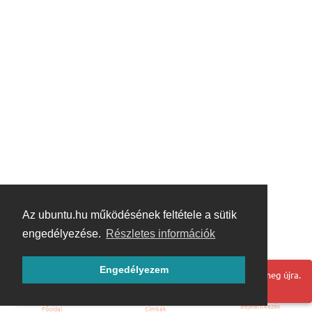
Az ubuntu.hu működésének feltétele a sütik
engedélyezése.
Részletes információk
Engedélyezem
Hoppá! Valami hiba történt. Frissítse az oldalt és próbálja meg újra.
Bejelentkezés
Főoldal
Címkék