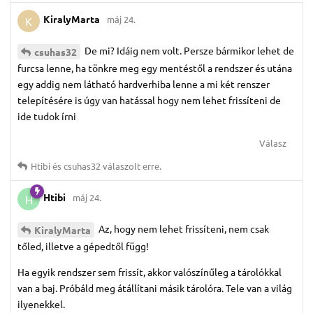
KiralyMarta
máj 24.
K
De mi? Idáig nem volt. Persze bármikor lehet de
csuhas32
furcsa lenne, ha tönkre meg egy mentéstől a rendszer és utána
egy addig nem látható hardverhiba lenne a mi két renszer
telepítésére is úgy van hatással hogy nem lehet frissíteni de
ide tudok írni
Válasz
Htibi
és
csuhas32
válaszolt erre.
Htibi
máj 24.
H
Az, hogy nem lehet frissíteni, nem csak
KiralyMarta
tőled, illetve a gépedtől függ!
Ha egyik rendszer sem frissít, akkor valószínűleg a tárolókkal
van a baj. Próbáld meg átállítani másik tárolóra. Tele van a világ
ilyenekkel.