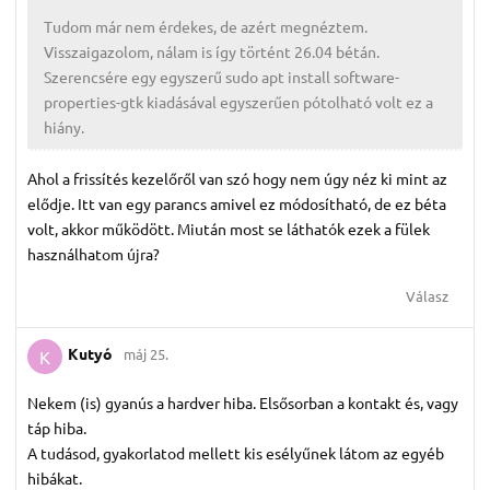
Tudom már nem érdekes, de azért megnéztem.
Visszaigazolom, nálam is így történt 26.04 bétán.
Szerencsére egy egyszerű sudo apt install software-
properties-gtk kiadásával egyszerűen pótolható volt ez a
hiány.
Ahol a frissítés kezelőről van szó hogy nem úgy néz ki mint az
elődje. Itt van egy parancs amivel ez módosítható, de ez béta
volt, akkor működött. Miután most se láthatók ezek a fülek
használhatom újra?
Válasz
Kutyó
máj 25.
K
Nekem (is) gyanús a hardver hiba. Elsősorban a kontakt és, vagy
táp hiba.
A tudásod, gyakorlatod mellett kis esélyűnek látom az egyéb
hibákat.