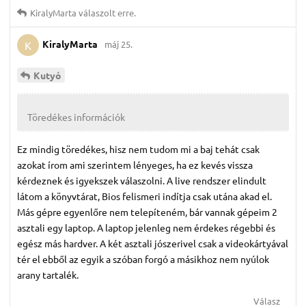
KiralyMarta
válaszolt erre.
KiralyMarta
máj 25.
K
Kutyó
Töredékes információk
Ez mindig töredékes, hisz nem tudom mi a baj tehát csak
azokat írom ami szerintem lényeges, ha ez kevés vissza
kérdeznek és igyekszek válaszolni. A live rendszer elindult
látom a könyvtárat, Bios felismeri indítja csak utána akad el.
Más gépre egyenlőre nem telepíteném, bár vannak gépeim 2
asztali egy laptop. A laptop jelenleg nem érdekes régebbi és
egész más hardver. A két asztali jószerivel csak a videokártyával
tér el ebből az egyik a szóban forgó a másikhoz nem nyúlok
arany tartalék.
Válasz