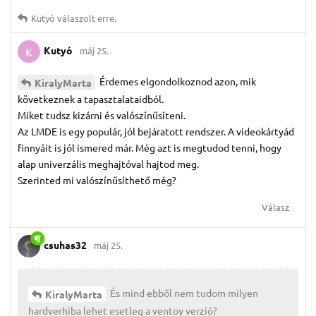
Kutyó
válaszolt erre.
Kutyó
máj 25.
K
Érdemes elgondolkoznod azon, mik
KiralyMarta
következnek a tapasztalataidból.
Miket tudsz kizárni és valószínűsíteni.
Az LMDE is egy populár, jól bejáratott rendszer. A videokártyád
finnyáit is jól ismered már. Még azt is megtudod tenni, hogy
alap univerzális meghajtóval hajtod meg.
Szerinted mi valószínűsíthető még?
Válasz
csuhas32
máj 25.
És mind ebből nem tudom milyen
KiralyMarta
hardverhiba lehet esetleg a ventoy verzió?