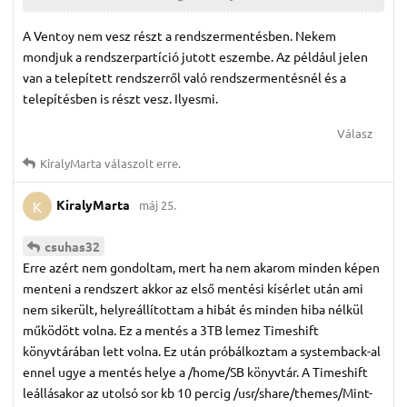
A Ventoy nem vesz részt a rendszermentésben. Nekem
mondjuk a rendszerpartíció jutott eszembe. Az például jelen
van a telepített rendszerről való rendszermentésnél és a
telepítésben is részt vesz. Ilyesmi.
Válasz
KiralyMarta
válaszolt erre.
KiralyMarta
máj 25.
K
csuhas32
Erre azért nem gondoltam, mert ha nem akarom minden képen
menteni a rendszert akkor az első mentési kísérlet után ami
nem sikerült, helyreállítottam a hibát és minden hiba nélkül
működött volna. Ez a mentés a 3TB lemez Timeshift
könyvtárában lett volna. Ez után próbálkoztam a systemback-al
ennel ugye a mentés helye a /home/SB könyvtár. A Timeshift
leállásakor az utolsó sor kb 10 percig /usr/share/themes/Mint-