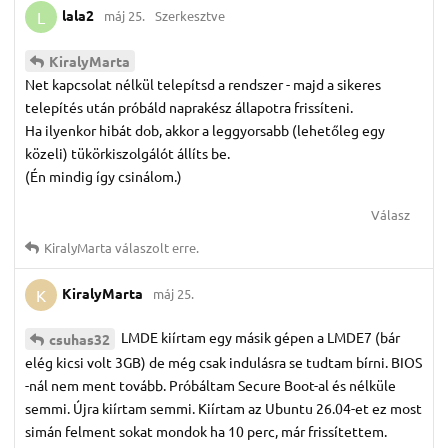
lala2
máj 25.
Szerkesztve
L
KiralyMarta
Net kapcsolat nélkül telepítsd a rendszer - majd a sikeres
telepítés után próbáld naprakész állapotra frissíteni.
Ha ilyenkor hibát dob, akkor a leggyorsabb (lehetőleg egy
közeli) tükörkiszolgálót állíts be.
(Én mindig így csinálom.)
Válasz
KiralyMarta
válaszolt erre.
KiralyMarta
máj 25.
K
LMDE kiírtam egy másik gépen a LMDE7 (bár
csuhas32
elég kicsi volt 3GB) de még csak indulásra se tudtam bírni. BIOS
-nál nem ment tovább. Próbáltam Secure Boot-al és nélküle
semmi. Újra kiírtam semmi. Kiírtam az Ubuntu 26.04-et ez most
simán felment sokat mondok ha 10 perc, már frissítettem.