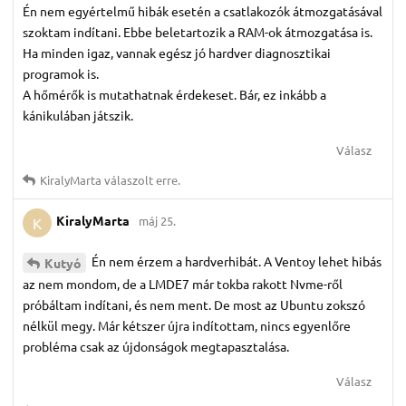
Én nem egyértelmű hibák esetén a csatlakozók átmozgatásával
szoktam indítani. Ebbe beletartozik a RAM-ok átmozgatása is.
Ha minden igaz, vannak egész jó hardver diagnosztikai
programok is.
A hőmérők is mutathatnak érdekeset. Bár, ez inkább a
kánikulában játszik.
Válasz
KiralyMarta
válaszolt erre.
KiralyMarta
máj 25.
K
Én nem érzem a hardverhibát. A Ventoy lehet hibás
Kutyó
az nem mondom, de a LMDE7 már tokba rakott Nvme-ről
próbáltam indítani, és nem ment. De most az Ubuntu zokszó
nélkül megy. Már kétszer újra indítottam, nincs egyenlőre
probléma csak az újdonságok megtapasztalása.
Válasz