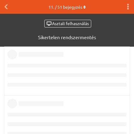
11
. /
51
bejegyzés
Asztali felhasználás
Sikertelen rendszermentés