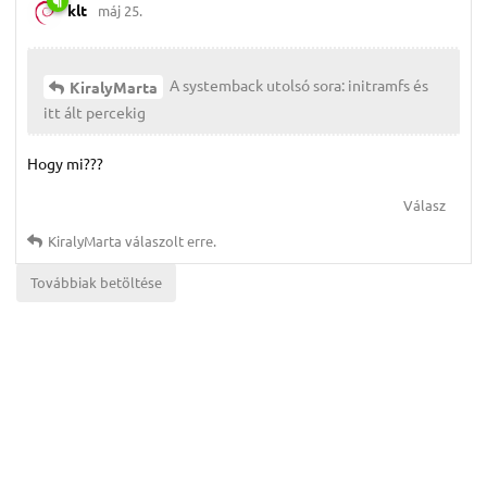
klt
máj 25.
A systemback utolsó sora: initramfs és
KiralyMarta
itt ált percekig
Hogy mi???
Válasz
KiralyMarta
válaszolt erre.
Továbbiak betöltése