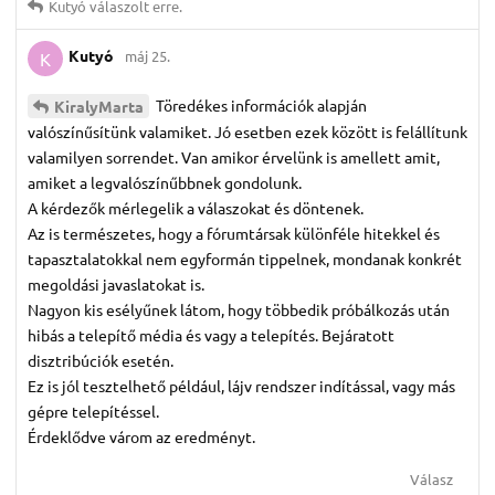
Kutyó
válaszolt erre.
Kutyó
máj 25.
K
Töredékes információk alapján
KiralyMarta
valószínűsítünk valamiket. Jó esetben ezek között is felállítunk
valamilyen sorrendet. Van amikor érvelünk is amellett amit,
amiket a legvalószínűbbnek gondolunk.
A kérdezők mérlegelik a válaszokat és döntenek.
Az is természetes, hogy a fórumtársak különféle hitekkel és
tapasztalatokkal nem egyformán tippelnek, mondanak konkrét
megoldási javaslatokat is.
Nagyon kis esélyűnek látom, hogy többedik próbálkozás után
hibás a telepítő média és vagy a telepítés. Bejáratott
disztribúciók esetén.
Ez is jól tesztelhető például, lájv rendszer indítással, vagy más
gépre telepítéssel.
Érdeklődve várom az eredményt.
Válasz