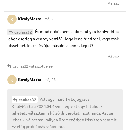
Válasz
KiralyMarta
máj 25.
K
És mind ebből nem tudom milyen hardverhiba
csuhas32
lehet esetleg a ventoy verzió? Hogy kéne frissíteni, vagy csak
frissebbet felírni és újra másolni a lemezképet?
Válasz
csuhas32
válaszolt erre.
KiralyMarta
máj 25.
K
Volt egy márc 1-i bejegyzés
csuhas32
KiralyMarta a 2024.04.4-en még volt egy fül ahol ki
lehetett választani a külső driverokat most nincs. Azt se
lehet ki választani milyen ütemezésben frissítsen semmit.
Ez elég problémás számomra.