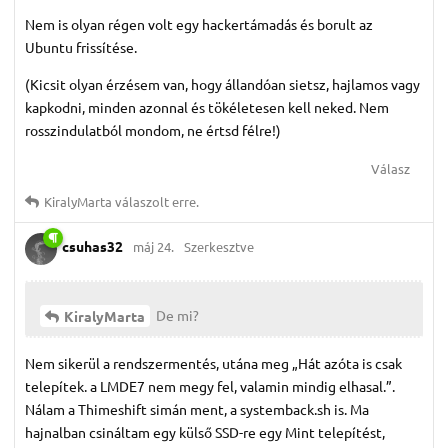
Nem is olyan régen volt egy hackertámadás és borult az
Ubuntu frissítése.
(Kicsit olyan érzésem van, hogy állandóan sietsz, hajlamos vagy
kapkodni, minden azonnal és tökéletesen kell neked. Nem
rosszindulatból mondom, ne értsd félre!)
Válasz
KiralyMarta
válaszolt erre.
csuhas32
máj 24.
Szerkesztve
De mi?
KiralyMarta
Nem sikerül a rendszermentés, utána meg „Hát azóta is csak
telepítek. a LMDE7 nem megy fel, valamin mindig elhasal.”.
Nálam a Thimeshift simán ment, a systemback.sh is. Ma
hajnalban csináltam egy külső SSD-re egy Mint telepítést,