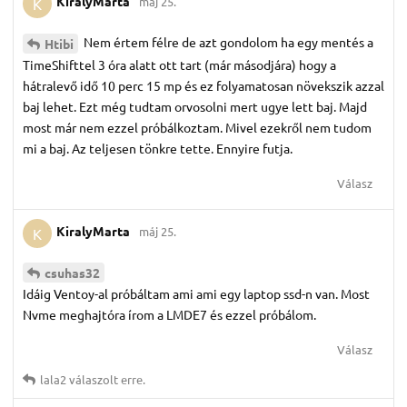
KiralyMarta
máj 25.
K
Nem értem félre de azt gondolom ha egy mentés a
Htibi
TimeShifttel 3 óra alatt ott tart (már másodjára) hogy a
hátralevő idő 10 perc 15 mp és ez folyamatosan növekszik azzal
baj lehet. Ezt még tudtam orvosolni mert ugye lett baj. Majd
most már nem ezzel próbálkoztam. Mivel ezekről nem tudom
mi a baj. Az teljesen tönkre tette. Ennyire futja.
Válasz
KiralyMarta
máj 25.
K
csuhas32
Idáig Ventoy-al próbáltam ami ami egy laptop ssd-n van. Most
Nvme meghajtóra írom a LMDE7 és ezzel próbálom.
Válasz
lala2
válaszolt erre.