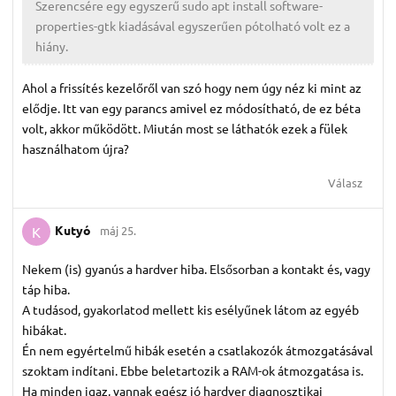
Szerencsére egy egyszerű sudo apt install software-
properties-gtk kiadásával egyszerűen pótolható volt ez a
hiány.
Ahol a frissítés kezelőről van szó hogy nem úgy néz ki mint az
elődje. Itt van egy parancs amivel ez módosítható, de ez béta
volt, akkor működött. Miután most se láthatók ezek a fülek
használhatom újra?
Válasz
Kutyó
máj 25.
K
Nekem (is) gyanús a hardver hiba. Elsősorban a kontakt és, vagy
táp hiba.
A tudásod, gyakorlatod mellett kis esélyűnek látom az egyéb
hibákat.
Én nem egyértelmű hibák esetén a csatlakozók átmozgatásával
szoktam indítani. Ebbe beletartozik a RAM-ok átmozgatása is.
Ha minden igaz, vannak egész jó hardver diagnosztikai