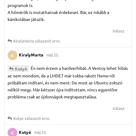
programok is.
A hőmérők is mutathatnak érdekeset. Bár, ez inkább a
kánikulában játszik.
Válasz
KiralyMarta
válaszolt erre.
KiralyMarta
máj 25.
K
Én nem érzem a hardverhibát. A Ventoy lehet hibás
Kutyó
az nem mondom, de a LMDE7 már tokba rakott Nvme-ről
próbáltam indítani, és nem ment. De most az Ubuntu zokszó
nélkül megy. Már kétszer újra indítottam, nincs egyenlőre
probléma csak az újdonságok megtapasztalása.
Válasz
Kutyó
válaszolt erre.
Kutyó
máj 25.
K