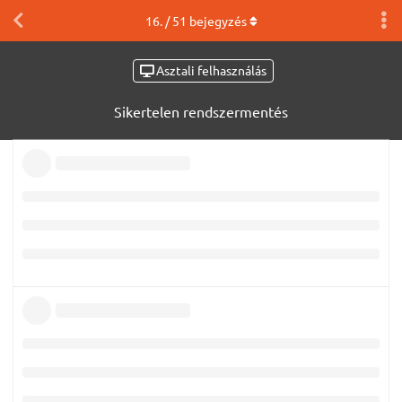
16
. /
51
bejegyzés
Asztali felhasználás
Sikertelen rendszermentés