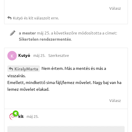
Válasz
Kutyó
és
klt
válaszolt erre.
a mester
máj 25.
a következőre módosította a címet:
Sikertelen rendszermentés
.
Kutyó
máj 25.
Szerkesztve
K
Nem értem. Más a mentés és más a
KiralyMarta
visszaírás.
Emellett, mindkettő sima fájl/lemez művelet. Nagy baj van ha
lemez művelet elakad.
Válasz
klt
máj 25.