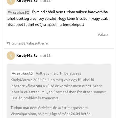
KiralyMarta
máj 25.
K
És mind ebből nem tudom milyen hardverhiba
csuhas32
lehet esetleg a ventoy verzió? Hogy kéne frissíteni, vagy csak
frissebbet felírni és újra másolni a lemezképet?
Válasz
csuhas32
válaszolt erre.
KiralyMarta
máj 25.
K
Volt egy márc 1-i bejegyzés
csuhas32
KiralyMarta a 2024.04.4-en még volt egy fül ahol ki
lehetett választani a külső driverokat most nincs. Azt se
lehet ki választani milyen ütemezésben frissítsen semmit.
Ez elég problémás számomra.
Tudom már nem érdekes, de azért megnéztem.
Visszaigazolom, nálam is így történt 26.04 bétán.