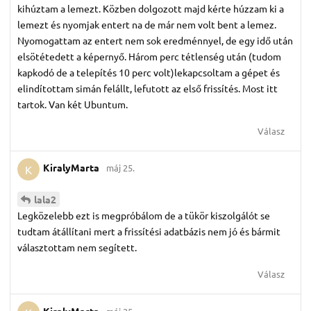
kihúztam a lemezt. Közben dolgozott majd kérte húzzam ki a
lemezt és nyomjak entert na de már nem volt bent a lemez.
Nyomogattam az entert nem sok eredménnyel, de egy idő után
elsötétedett a képernyő. Három perc tétlenség után (tudom
kapkodó de a telepítés 10 perc volt)lekapcsoltam a gépet és
elindítottam simán felállt, lefutott az első frissítés. Most itt
tartok. Van két Ubuntum.
Válasz
KiralyMarta
máj 25.
K
lala2
Legközelebb ezt is megpróbálom de a tükör kiszolgálót se
tudtam átállítani mert a frissítési adatbázis nem jó és bármit
választottam nem segített.
Válasz