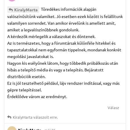
Töredékes információk alapján
KiralyMarta
valószínűsítünk valamiket. Jó esetben ezek között is felállítunk
valamilyen sorrendet. Van amikor érvelünk is amellett amit,
amiket a legvalószínűbbnek gondolunk.
A kérdezők mérlegelik a válaszokat és döntenek.
Az is természetes, hogy a fórumtársak különféle hitekkel és
tapasztalatokkal nem egyformán tippelnek, mondanak konkrét
megoldási javaslatokat is.
Nagyon kis esélyűnek látom, hogy többedik próbálkozás után
hibás a telepítő média és vagy a telepítés. Bejáratott
disztribúciók esetén.
Ez is jól tesztelhető például, lájv rendszer indítással, vagy más
gépre telepítéssel.
Érdeklődve várom az eredményt.
Válasz
KiralyMarta
válaszolt erre.