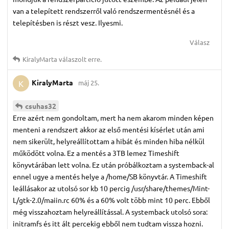
van a telepített rendszerről való rendszermentésnél és a
telepítésben is részt vesz. Ilyesmi.
Válasz
KiralyMarta
válaszolt erre.
KiralyMarta
máj 25.
K
csuhas32
Erre azért nem gondoltam, mert ha nem akarom minden képen
menteni a rendszert akkor az első mentési kísérlet után ami
nem sikerült, helyreállítottam a hibát és minden hiba nélkül
működött volna. Ez a mentés a 3TB lemez Timeshift
könyvtárában lett volna. Ez után próbálkoztam a systemback-al
ennel ugye a mentés helye a /home/SB könyvtár. A Timeshift
leállásakor az utolsó sor kb 10 percig /usr/share/themes/Mint-
L/gtk-2.0/maiin.rc 60% és a 60% volt több mint 10 perc. Ebből
még visszahoztam helyreállítással. A systemback utolsó sora:
initramfs és itt ált percekig ebből nem tudtam vissza hozni.