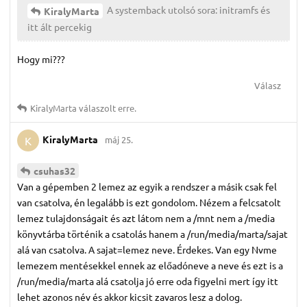
A systemback utolsó sora: initramfs és
KiralyMarta
itt ált percekig
Hogy mi???
Válasz
KiralyMarta
válaszolt erre.
KiralyMarta
máj 25.
K
csuhas32
Van a gépemben 2 lemez az egyik a rendszer a másik csak fel
van csatolva, én legalább is ezt gondolom. Nézem a felcsatolt
lemez tulajdonságait és azt látom nem a /mnt nem a /media
könyvtárba történik a csatolás hanem a /run/media/marta/sajat
alá van csatolva. A sajat=lemez neve. Érdekes. Van egy Nvme
lemezem mentésekkel ennek az előadóneve a neve és ezt is a
/run/media/marta alá csatolja jó erre oda figyelni mert így itt
lehet azonos név és akkor kicsit zavaros lesz a dolog.