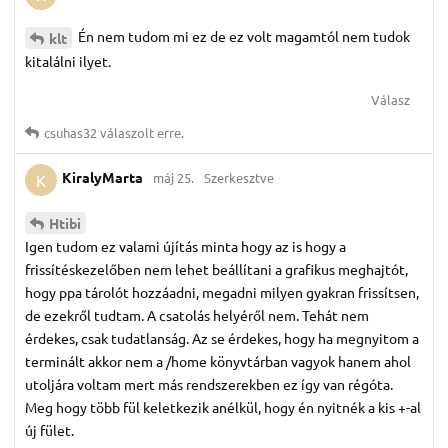
Én nem tudom mi ez de ez volt magamtól nem tudok
klt
kitalálni ilyet.
Válasz
csuhas32
válaszolt erre.
KiralyMarta
máj 25.
Szerkesztve
K
Htibi
Igen tudom ez valami újítás minta hogy az is hogy a
frissítéskezelőben nem lehet beállítani a grafikus meghajtót,
hogy ppa tárolót hozzáadni, megadni milyen gyakran frissítsen,
de ezekről tudtam. A csatolás helyéről nem. Tehát nem
érdekes, csak tudatlanság. Az se érdekes, hogy ha megnyitom a
terminált akkor nem a /home könyvtárban vagyok hanem ahol
utoljára voltam mert más rendszerekben ez így van régóta.
Meg hogy több fül keletkezik anélkül, hogy én nyitnék a kis +-al
új fület.