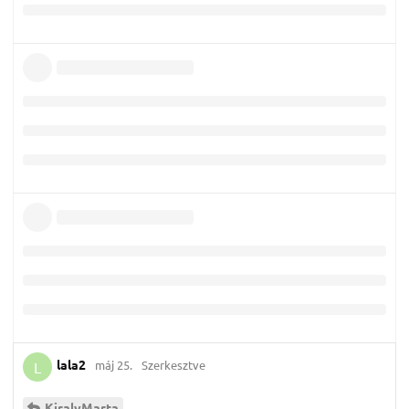
lala2
máj 25.
Szerkesztve
L
KiralyMarta