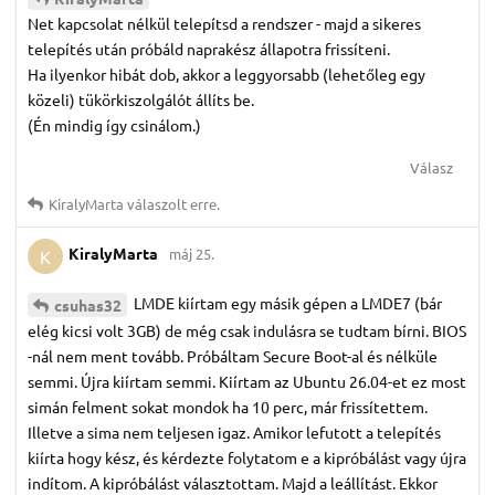
Net kapcsolat nélkül telepítsd a rendszer - majd a sikeres
telepítés után próbáld naprakész állapotra frissíteni.
Ha ilyenkor hibát dob, akkor a leggyorsabb (lehetőleg egy
közeli) tükörkiszolgálót állíts be.
(Én mindig így csinálom.)
Válasz
KiralyMarta
válaszolt erre.
KiralyMarta
máj 25.
K
LMDE kiírtam egy másik gépen a LMDE7 (bár
csuhas32
elég kicsi volt 3GB) de még csak indulásra se tudtam bírni. BIOS
-nál nem ment tovább. Próbáltam Secure Boot-al és nélküle
semmi. Újra kiírtam semmi. Kiírtam az Ubuntu 26.04-et ez most
simán felment sokat mondok ha 10 perc, már frissítettem.
Illetve a sima nem teljesen igaz. Amikor lefutott a telepítés
kiírta hogy kész, és kérdezte folytatom e a kipróbálást vagy újra
indítom. A kipróbálást választottam. Majd a leállítást. Ekkor