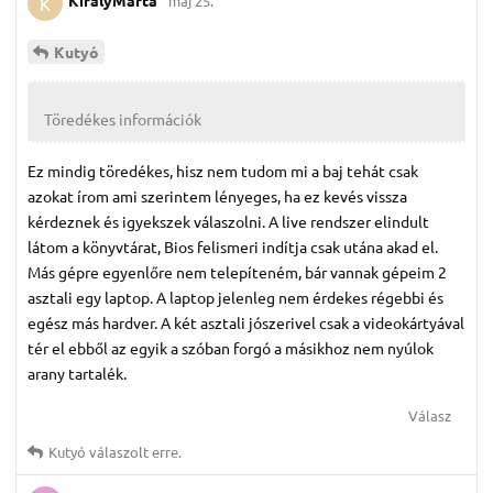
KiralyMarta
máj 25.
K
Kutyó
Töredékes információk
Ez mindig töredékes, hisz nem tudom mi a baj tehát csak
azokat írom ami szerintem lényeges, ha ez kevés vissza
kérdeznek és igyekszek válaszolni. A live rendszer elindult
látom a könyvtárat, Bios felismeri indítja csak utána akad el.
Más gépre egyenlőre nem telepíteném, bár vannak gépeim 2
asztali egy laptop. A laptop jelenleg nem érdekes régebbi és
egész más hardver. A két asztali jószerivel csak a videokártyával
tér el ebből az egyik a szóban forgó a másikhoz nem nyúlok
arany tartalék.
Válasz
Kutyó
válaszolt erre.