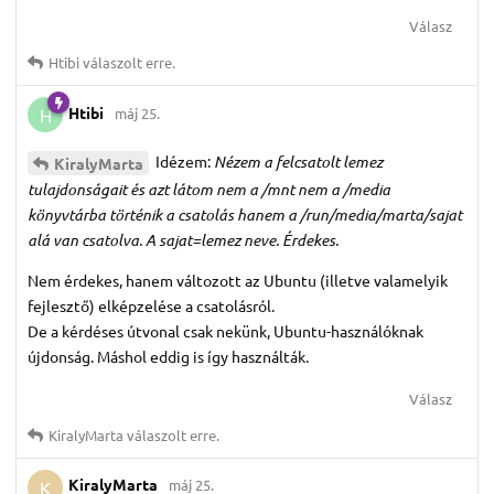
Válasz
Htibi
válaszolt erre.
Htibi
máj 25.
H
Idézem:
Nézem a felcsatolt lemez
KiralyMarta
tulajdonságait és azt látom nem a /mnt nem a /media
könyvtárba történik a csatolás hanem a /run/media/marta/sajat
alá van csatolva. A sajat=lemez neve. Érdekes.
Nem érdekes, hanem változott az Ubuntu (illetve valamelyik
fejlesztő) elképzelése a csatolásról.
De a kérdéses útvonal csak nekünk, Ubuntu-használóknak
újdonság. Máshol eddig is így használták.
Válasz
KiralyMarta
válaszolt erre.
KiralyMarta
máj 25.
K