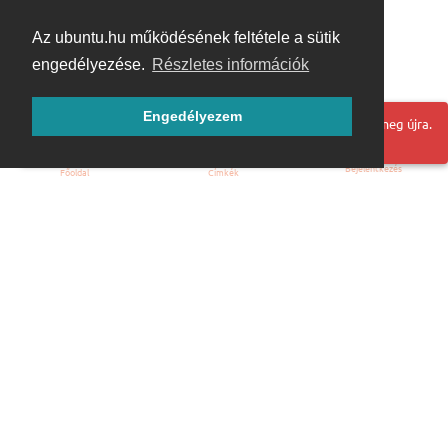
Az ubuntu.hu működésének feltétele a sütik
engedélyezése.
Részletes információk
Engedélyezem
Hoppá! Valami hiba történt. Frissítse az oldalt és próbálja meg újra.
Bejelentkezés
Főoldal
Címkék
Kezdőoldal
Blog
ÁSZF
Szabályzat
Kapcsolat
ubuntu.hu :: Magyar Ubuntu Közösség
© 2007 – 2026