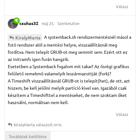
Válasz
csuhas32
máj 25.
Szerkesztve
A systemback.sh rendszermentésnél másol a
KiralyMarta
futó rendszer alól a mentési helyre, visszaállításnál meg
fordítva. Nem telepít GRUB-ot meg semmit sem. Ezért ott ez
az initramfs igen furán hangzik.
Esetetben a Systemback fogalom mit takar? Az ősrégi grafikus
felületű remekmű valamelyik leszármazottját (fork)?
A Timeshift visszaállításnál GRUB-ot is telepít(het), de ott, azt
hiszem, be kell jelölni melyik partíció kivel van. Igazából csak
készítem a Timeshifttel a mentéseket, de nem szoktam őket
használni, normálisan nem kell.
Válasz
KiralyMarta
válaszolt erre.
Továbbiak betöltése