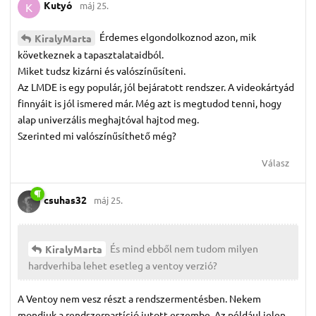
Kutyó
máj 25.
K
Érdemes elgondolkoznod azon, mik
KiralyMarta
következnek a tapasztalataidból.
Miket tudsz kizárni és valószínűsíteni.
Az LMDE is egy populár, jól bejáratott rendszer. A videokártyád
finnyáit is jól ismered már. Még azt is megtudod tenni, hogy
alap univerzális meghajtóval hajtod meg.
Szerinted mi valószínűsíthető még?
Válasz
csuhas32
máj 25.
És mind ebből nem tudom milyen
KiralyMarta
hardverhiba lehet esetleg a ventoy verzió?
A Ventoy nem vesz részt a rendszermentésben. Nekem
mondjuk a rendszerpartíció jutott eszembe. Az például jelen