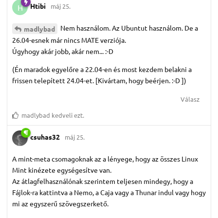
Htibi
máj 25.
H
Nem használom. Az Ubuntut használom. De a
madlybad
26.04-esnek már nincs MATE verziója.
Úgyhogy akár jobb, akár nem... :-D
(Én maradok egyelőre a 22.04-en és most kezdem belakni a
frissen telepített 24.04-et. [Kivártam, hogy beérjen. :-D ])
Válasz
madlybad
kedveli ezt.
csuhas32
máj 25.
A mint-meta csomagoknak az a lényege, hogy az összes Linux
Mint kinézete egységesítve van.
Az átlagfelhasználónak szerintem teljesen mindegy, hogy a
Fájlok-ra kattintva a Nemo, a Caja vagy a Thunar indul vagy hogy
mi az egyszerű szövegszerkető.