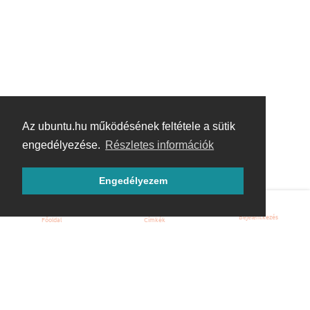
Az ubuntu.hu működésének feltétele a sütik
engedélyezése.
Részletes információk
Engedélyezem
Bejelentkezés
Főoldal
Címkék