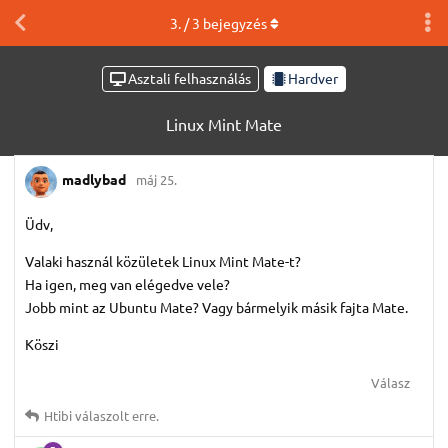
3
. /
3
bejegyzés
Asztali felhasználás
Hardver
Linux Mint Mate
madlybad
máj 25.
Üdv,
Valaki használ közületek Linux Mint Mate-t?
Ha igen, meg van elégedve vele?
Jobb mint az Ubuntu Mate? Vagy bármelyik másik fajta Mate.
Köszi
Válasz
Htibi
válaszolt erre.