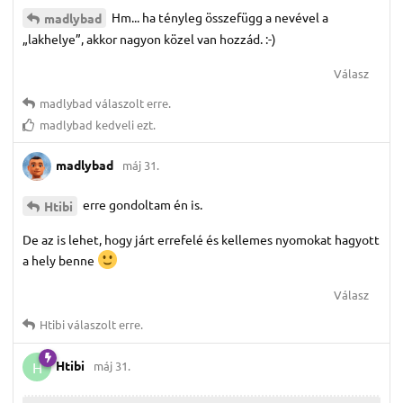
Hm... ha tényleg összefügg a nevével a
madlybad
„lakhelye”, akkor nagyon közel van hozzád. :-)
Válasz
madlybad
válaszolt erre.
madlybad
kedveli ezt.
madlybad
máj 31.
erre gondoltam én is.
Htibi
De az is lehet, hogy járt errefelé és kellemes nyomokat hagyott
a hely benne
Válasz
Htibi
válaszolt erre.
Htibi
máj 31.
H