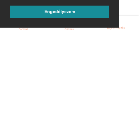
Engedélyezem
Bejelentkezés
Főoldal
Címkék
Kezdőoldal
Blog
ÁSZF
Szabályzat
Kapcsolat
ubuntu.hu :: Magyar Ubuntu Közösség
© 2007 – 2026
Önkéntes segítők:
Megtekintés