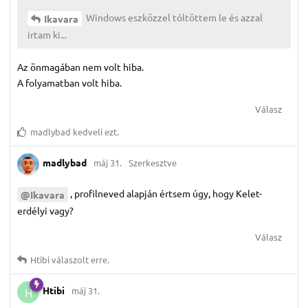
Windows eszközzel tóltöttem le és azzal
Ikavara
irtam ki...
Az önmagában nem volt hiba.
A folyamatban volt hiba.
Válasz
madlybad
kedveli ezt.
madlybad
máj 31.
Szerkesztve
, profilneved alapján értsem úgy, hogy Kelet-
@Ikavara
erdélyi vagy?
Válasz
Htibi
válaszolt erre.
Htibi
máj 31.
H