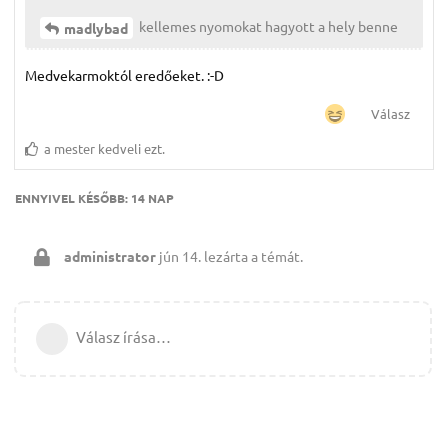
kellemes nyomokat hagyott a hely benne
madlybad
Medvekarmoktól eredőeket. :-D
Válasz
a mester
kedveli ezt.
ENNYIVEL KÉSŐBB:
14 NAP
administrator
jún 14.
lezárta a témát.
Válasz írása…