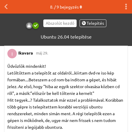
8
. /
9
bejegyzés
Abszolút kezdő
Telepítés
Ubuntu 26.04 telepítése
Ikavara
máj 29.
I
Üdvözlök mindenkit!
Letöltöttem a telepítőt az oldalról...kiírtam dvd-re iso kép
formában....Beteszem a cd rom-ba inditom a gépet, és hibát
jelez. Az első, hogy "hiba az egyik szektor olvasása közben cd
ről", a másik:"először be kell töltenie a kernelt"
Mit tegyek...? Talalkoztatok már ezzel a problémával. Korábban
több gépre is telepítettem korabbi verziójú ubuntu
rendszereket, minden simán ment. A régi telepítők ezen a
gépen is működnek, de, ugye már nem frissek s nem tudom
frissíteni a legújabb ubuntura.