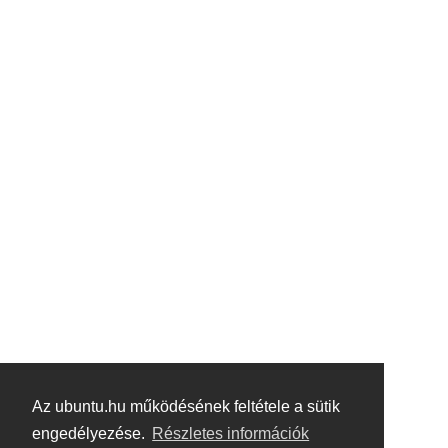
Az ubuntu.hu működésének feltétele a sütik
engedélyezése.
Részletes információk