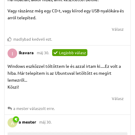
Vagy rászánsz még egy CD-t, vagy kiírod egy USB-nyalókára és
arról telepíted.
Válasz
madlybad
kedveli ezt.
Ikavara
máj 30.
Legjobb válasz
I
Windows eszközzel tóltöttem le és azzal irtam ki.....Ez volt a
hiba. Már telepítem is az Ubuntuval letöltött es megírt
lemezről...
Köszi!
Válasz
a mester
válaszolt erre.
a mester
máj 30.
A