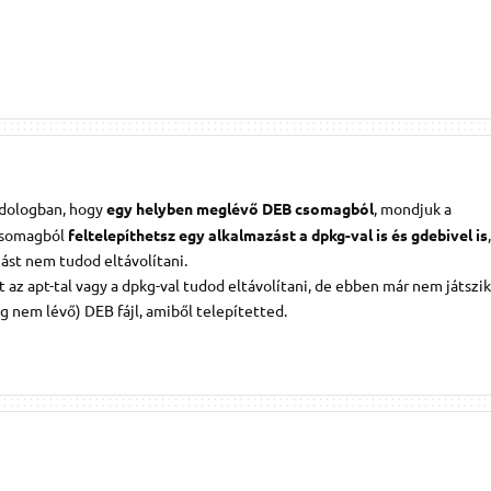
 dologban, hogy
egy helyben meglévő DEB csomagból
, mondjuk a
csomagból
feltelepíthetsz egy alkalmazást a dpkg-val is és gdebivel is
zást nem tudod eltávolítani.
t az apt-tal vagy a dpkg-val tudod eltávolítani, de ebben már nem játszi
 nem lévő) DEB fájl, amiből telepítetted.