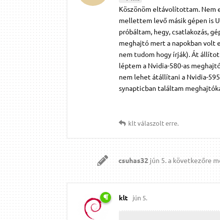
Köszönöm eltávolítottam. Nem ez 
mellettem levő másik gépen is U
próbáltam, hegy, csatlakozás, gé
meghajtó mert a napokban volt egy
nem tudom hogy írják). Át állíto
léptem a Nvidia-580-as meghajtór
nem lehet átállítani a Nvidia-5
synapticban találtam meghajtóka
klt
válaszolt erre.
csuhas32
jún 5.
a következőre mó
klt
jún 5.