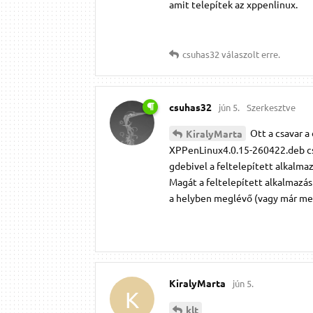
amit telepítek az xppenlinux.
csuhas32
válaszolt erre.
csuhas32
jún 5.
Szerkesztve
Ott a csavar a
KiralyMarta
XPPenLinux4.0.15-260422.deb 
gdebivel a feltelepített alkalma
Magát a feltelepített alkalmazás
a helyben meglévő (vagy már meg
KiralyMarta
jún 5.
K
klt