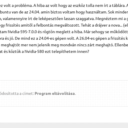
volt a probléma. A hiba az volt hogy az eszköz tolla nem írt a táblára. 
buntu van de az 24.04. amin biztos voltam hogy használtam. Sok minde
p, valamennyire írt de leképesztően lassan szaggatva. Megnéztem mi a 
 frissítés amitől a felbontás megváltozott. Tehát a drájver a nova... (e
ttam Nvidia-595-7.0.0 és rögtön meglett a hiba. Már sehogy se működött
a és jó. De mind ez a 24.04-es gépen volt. A 26.04-es gépen a frissítés
95 meghajtót mer nem jelenik meg mondván nincs zárt meghajtó. Ellenbe
t és köztük a Nvidia-580 ezt telepíthetem innen?
dosította a címet:
Program eltávolítása
.