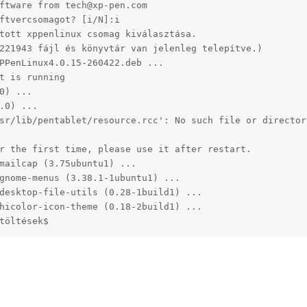
ftware from tech@xp-pen.com

ftvercsomagot? [i/N]:i

tott xppenlinux csomag kiválasztása.

221943 fájl és könyvtár van jelenleg telepítve.)

PPenLinux4.0.15-260422.deb ...

t is running

0) ...

.0) ...

sr/lib/pentablet/resource.rcc': No such file or directory
r the first time, please use it after restart.

mailcap (3.75ubuntu1) ...

gnome-menus (3.38.1-1ubuntu1) ...

desktop-file-utils (0.28-1build1) ...

hicolor-icon-theme (0.18-2build1) ...

töltések$ 