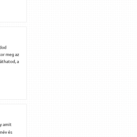
udod
kor meg az
áthatod, a
y amit
 név és