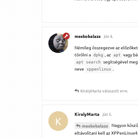
meskobalazs
jún 4.
Némileg összegezve az előzőket:
törölni a
, az
vagy bá
dpkg
apt
segítségével meg 
apt search
neve
.
xppenlinux
KiralyMarta
válaszolt erre.
KiralyMarta
jún 5.
K
Nagyon köszön
meskobalazs
eltávolítani kell az XPPenLinux