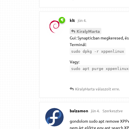
klt
jún 4.
KiralyMarta
Gui: Synapticban megkeresed, és k
Terminál:
sudo dpkg -r xppenlinux
Vagy:
sudo apt purge xppenlinux
KiralyMarta
válaszolt erre.
balzamon
jún 4.
Szerkesztve
gondolom sudo apt remove XPP
nem árt előtte egy apt search 