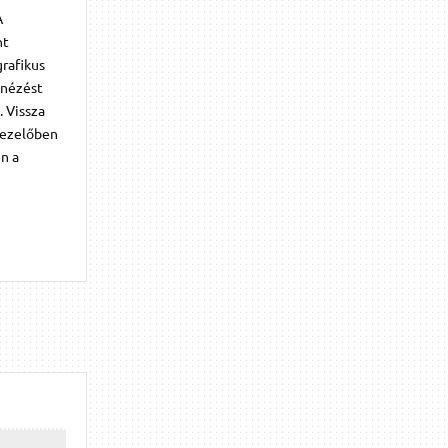
A
nt
grafikus
lnézést
. Vissza
 kezelőben
n a