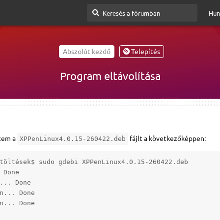
Hun
Abszolút kezdő
Telepítés
Program eltávolítása
ttem a
fájlt a következőképpen:
XPPenLinux4.0.15-260422.deb
töltések$ sudo gdebi XPPenLinux4.0.15-260422.deb

Done

... Done

n... Done

n... Done
