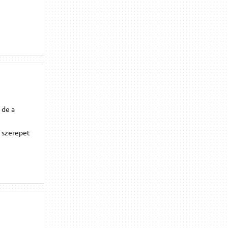
, de a
k szerepet