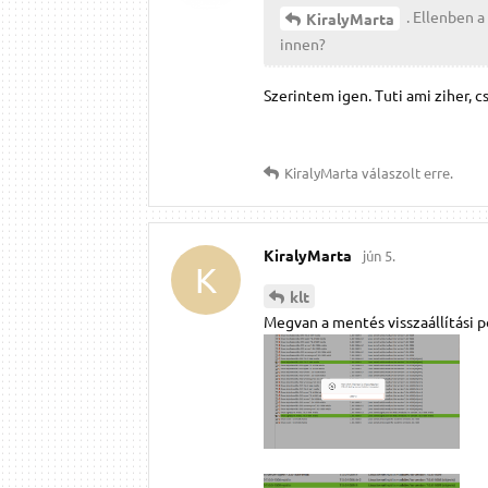
. Ellenben a
KiralyMarta
innen?
Szerintem igen. Tuti ami ziher, 
KiralyMarta
válaszolt erre.
KiralyMarta
jún 5.
K
klt
Megvan a mentés visszaállítási p