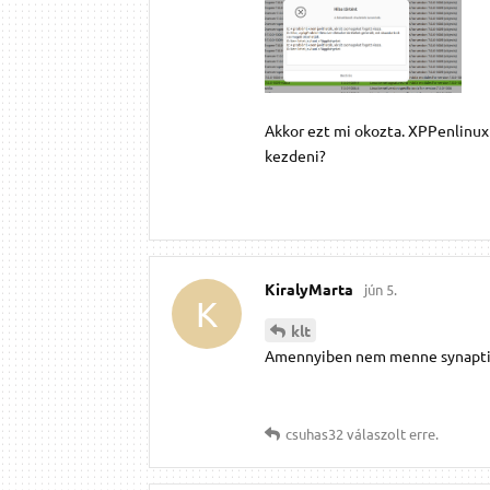
Akkor ezt mi okozta. XPPenlinux 
kezdeni?
KiralyMarta
jún 5.
K
klt
Amennyiben nem menne synapti
csuhas32
válaszolt erre.