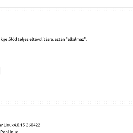
ijelölöd teljes eltávolításra, aztán "alkalmaz".
enLinux4.0.15-260422
XPPenLinux