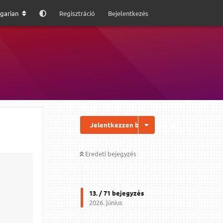
garian
Regisztráció
Bejelentkezés
Jelentkezzen be a válaszhoz
Eredeti bejegyzés
13
. /
71
bejegyzés
2026. június