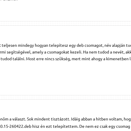
 teljesen mindegy hogyan telepítesz egy deb csomagot, név alapján t
rmi segítségével, amely a csomagokat kezeli. Ha nem tudod a nevét, ak
tudod találni. Most erre nincs szükség, mert mint ahogy a kimenetben l
öm a választ. Sok mindent tisztázott. Idáig abban a hitben voltam, hog
4.0.15-260422.deb hisz én ezt telepítettem. De nem ez csak egy csomag