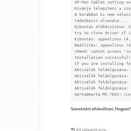
XP-Pen tablet setting so
Kívánja telepíteni a szo
A korábban ki nem válasz
(Adatbázis olvasása ... 
Kibontás előkészítése: X
try to close driver if i
Kibontás: xppenlinux (4.
Beállítás: xppenlinux (4
chmod: cannot access '/u
Installation successful!

If you are installing fo
Aktiválók feldolgozása: 
Aktiválók feldolgozása: 
Aktiválók feldolgozása: 
Aktiválók feldolgozása: 
marta@marta-MS-7E02:~/Le
Szeretném eltávolítani. Hogyan?
klt
válaszolt erre.