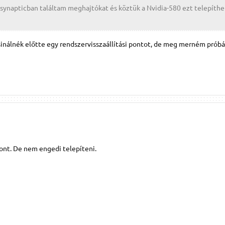
 synapticban találtam meghajtókat és köztük a Nvidia-580 ezt telepíth
csinálnék előtte egy rendszervisszaállítási pontot, de meg merném próbá
ont. De nem engedi telepíteni.