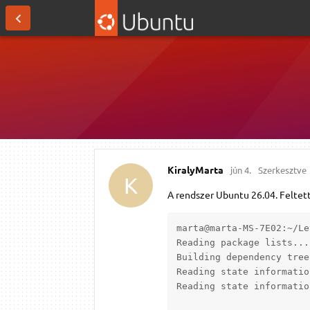
KiralyMarta
jún 4.
Szerkesztve
K
A rendszer Ubuntu 26.04. Felte
marta@marta-MS-7E02:~/Le
Reading package lists... 
Building dependency tree
Reading state informatio
Reading state informatio